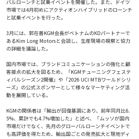
バルローンチと試乗イベントを開催した。また、ドイツ
市場では4月初めにアクティオンハイブリッドのローンチ
と試乗イベントを行った。
3月には、郭在善KGM会長がベトナムのKDパートナーで
あるKim Long Motorsと会談し、生産現場の視察と協力
の詳細を議論した。
国内市場では、ブランドコミュニケーションの強化と顧
客接点の拡大を図るため、「KGMチューニングフェステ
ィバルシーズン2開催」や「2026 UCI MTBワールドシリ
ーズ」の公式スポンサーとして様々なマーケティング活
動を展開している。
KGMの関係者は「輸出が回復基調にあり、前年同月比6.
5%、累計でも4.7%増加した」と述べ、「ムッソが国内
市場だけでなく、先月のグローバルローンチイベントで
も高評価を得たため、輸出国ごとの発売拡大と現地ディ