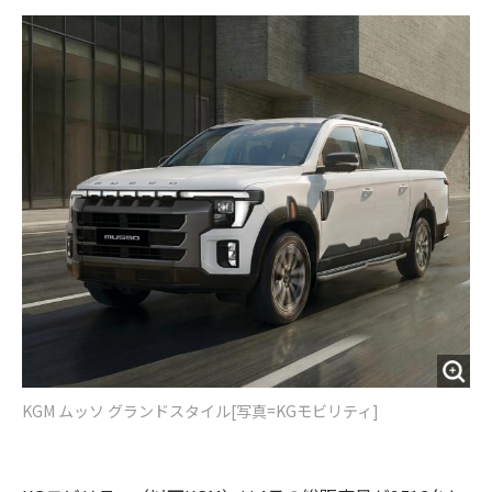
k
KGM ムッソ グランドスタイル[写真=KGモビリティ]