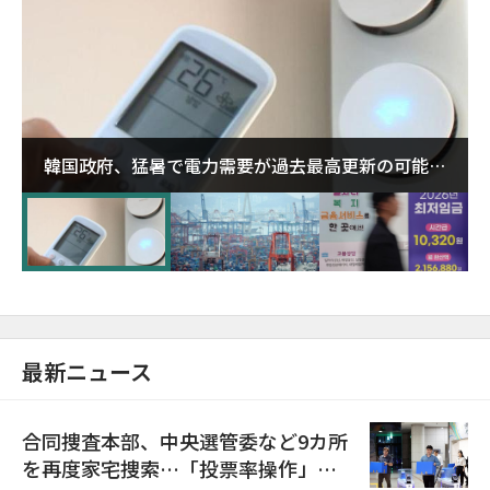
韓国政府、猛暑で電力需要が過去最高更新の可能性
に需給対応体制を点検
最新ニュース
合同捜査本部、中央選管委など9カ所
を再度家宅捜索…「投票率操作」の