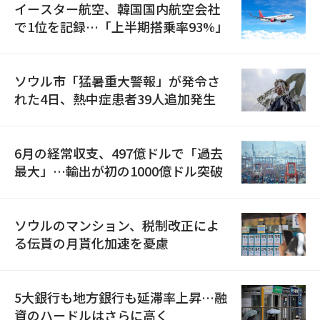
イースター航空、韓国国内航空会社
で1位を記録…「上半期搭乗率93%」
ソウル市「猛暑重大警報」が発令さ
れた4日、熱中症患者39人追加発生
6月の経常収支、497億ドルで「過去
最大」…輸出が初の1000億ドル突破
ソウルのマンション、税制改正によ
る伝貰の月貰化加速を憂慮
5大銀行も地方銀行も延滞率上昇…融
資のハードルはさらに高く