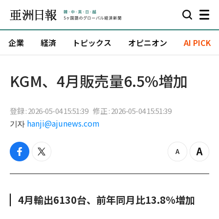
企業
経済
トピックス
オピニオン
AI PICK
KGM、4月販売量6.5%増加
登録 : 2026-05-04 15:51:39
修正 : 2026-05-04 15:51:39
기자
hanji@ajunews.com
f
t
z
Z
a
w
o
o
c
i
o
o
e
t
m
m
b
t
o
i
4月輸出6130台、前年同月比13.8%増加
o
e
u
n
o
r
t