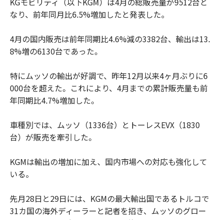
KGモビリティ（以下KGM）は4月の総販売量が9512台と
なり、前年同月比6.5%増加したと発表した。
4月の国内販売は前年同期比4.6%減の3382台、輸出は13.
8%増の6130台であった。
特にムッソの輸出が好調で、昨年12月以来4ヶ月ぶりに6
000台を超えた。これにより、4月までの累計販売量も前
年同期比4.7%増加した。
車種別では、ムッソ（1336台）とトーレスEVX（1830
台）が販売を牽引した。
KGMは輸出の増加に加え、国内市場への対応も強化して
いる。
先月28日と29日には、KGMの最大輸出国であるトルコで
31カ国の海外ディーラーと記者を招き、ムッソのグロー