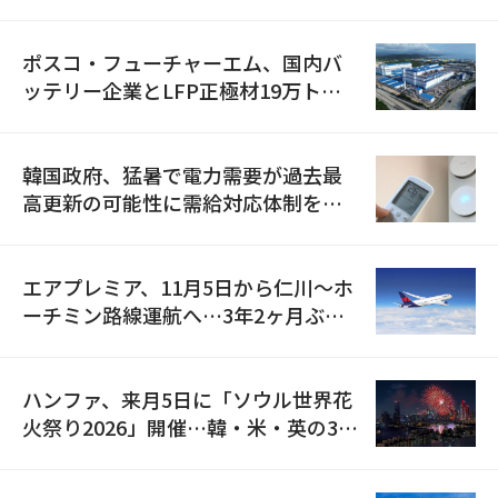
資料を確保
ポスコ・フューチャーエム、国内バ
ッテリー企業とLFP正極材19万トン
の供給契約を締結
韓国政府、猛暑で電力需要が過去最
高更新の可能性に需給対応体制を点
検
エアプレミア、11月5日から仁川〜ホ
ーチミン路線運航へ…3年2ヶ月ぶり
の再開
ハンファ、来月5日に「ソウル世界花
火祭り2026」開催…韓・米・英の3カ
国が参加