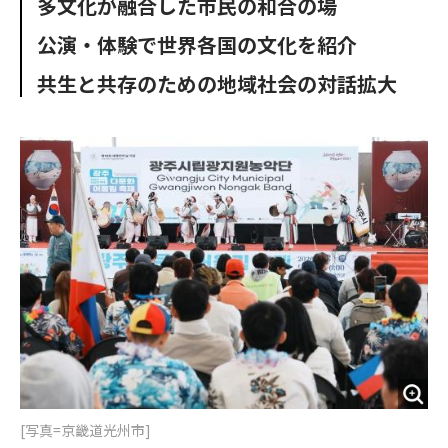
多文化が融合した市民の和合の場
o
e
u
n
o
r
t
公演・体験で世界各国の文化を紹介
k
共生と共存のための地域社会の対話拡大
[写真=京畿道光州市]