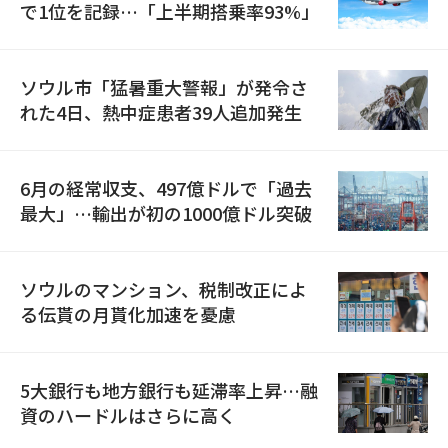
で1位を記録…「上半期搭乗率93%」
ソウル市「猛暑重大警報」が発令さ
れた4日、熱中症患者39人追加発生
6月の経常収支、497億ドルで「過去
最大」…輸出が初の1000億ドル突破
ソウルのマンション、税制改正によ
る伝貰の月貰化加速を憂慮
5大銀行も地方銀行も延滞率上昇…融
資のハードルはさらに高く