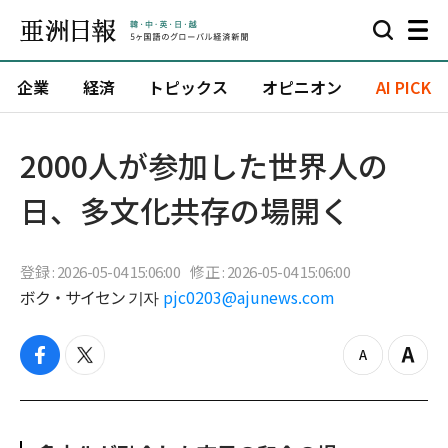
企業
経済
トピックス
オピニオン
AI PICK
2000人が参加した世界人の
日、多文化共存の場開く
登録 : 2026-05-04 15:06:00
修正 : 2026-05-04 15:06:00
ボク・サイセン 기자
pjc0203@ajunews.com
f
t
z
Z
a
w
o
o
c
i
o
o
e
t
m
m
b
t
o
i