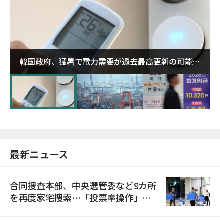
韓国政府、猛暑で電力需要が過去最高更新の可能性
に需給対応体制を点検
最新ニュース
合同捜査本部、中央選管委など9カ所
を再度家宅捜索…「投票率操作」の
資料を確保