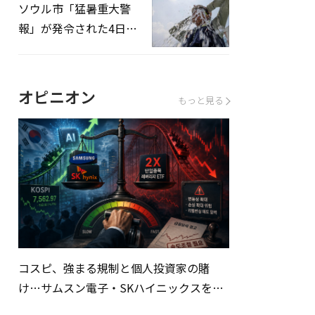
ソウル市「猛暑重大警
報」が発令された4日、
熱中症患者39人追加発
生
オピニオン
もっと見る
コスピ、強まる規制と個人投資家の賭
け…サムスン電子・SKハイニックスを巡
る明暗