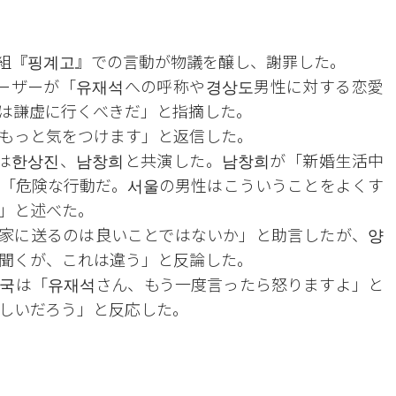
組『핑계고』での言動が物議を醸し、謝罪した。
ユーザーが「유재석への呼称や경상도男性に対する恋愛
は謙虚に行くべきだ」と指摘した。
もっと気をつけます」と返信した。
は한상진、남창희と共演した。남창희が「新婚生活中
「危険な行動だ。서울の男性はこういうことをよくす
」と述べた。
家に送るのは良いことではないか」と助言したが、양
聞くが、これは違う」と反論した。
국は「유재석さん、もう一度言ったら怒りますよ」と
しいだろう」と反応した。