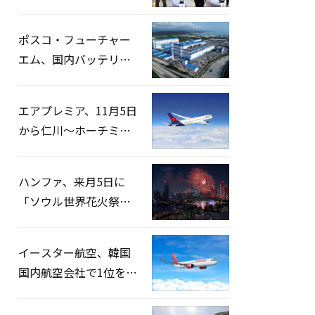
宅捜索…「投票率操
作」の資料を確保
ポスコ・フューチャー
エム、国内バッテリー
企業とLFP正極材19万ト
ンの供給契約を締結
エアプレミア、11月5日
から仁川〜ホーチミン
路線運航へ…3年2ヶ月
ぶりの再開
ハンファ、来月5日に
「ソウル世界花火祭り
2026」開催…韓・米・
英の3カ国が参加
イースター航空、韓国
国内航空会社で1位を記
録…「上半期搭乗率
93%」