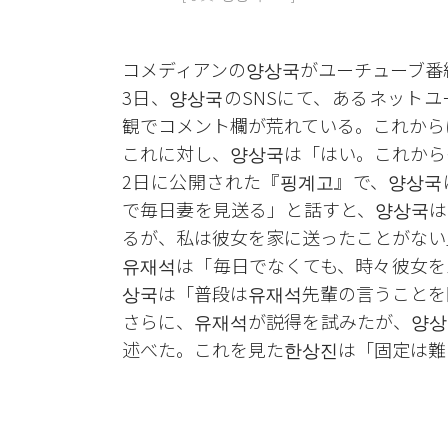
コメディアンの양상국がユーチューブ番
3日、양상국のSNSにて、あるネット
観でコメント欄が荒れている。これから
これに対し、양상국は「はい。これから
2日に公開された『핑계고』で、양상국
で毎日妻を見送る」と話すと、양상국は
るが、私は彼女を家に送ったことがない
유재석は「毎日でなくても、時々彼女を
상국は「普段は유재석先輩の言うことを
さらに、유재석が説得を試みたが、양상
述べた。これを見た한상진は「固定は難