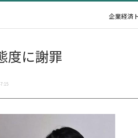
企業
経済
態度に謝罪
7:15