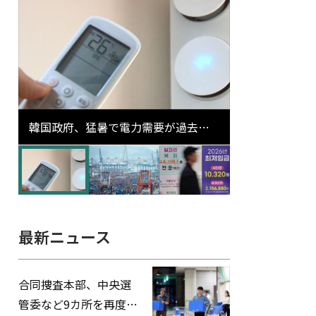
韓国政府、猛暑で電力需要が過去最
高更新の可能性に需給対応体制を点
検
最新ニュース
合同捜査本部、中央選
管委など9カ所を再度家