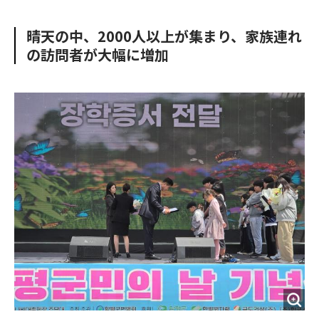
e
t
m
m
b
t
o
i
晴天の中、2000人以上が集まり、家族連れ
o
e
u
n
の訪問者が大幅に増加
o
r
t
k