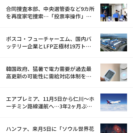
合同捜査本部、中央選管委など9カ所
を再度家宅捜索…「投票率操作」の
資料を確保
ポスコ・フューチャーエム、国内バ
ッテリー企業とLFP正極材19万トン
の供給契約を締結
韓国政府、猛暑で電力需要が過去最
高更新の可能性に需給対応体制を点
検
エアプレミア、11月5日から仁川〜ホ
ーチミン路線運航へ…3年2ヶ月ぶり
の再開
ハンファ、来月5日に「ソウル世界花