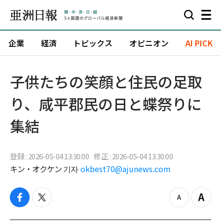
企業
経済
トピックス
オピニオン
AI PICK
子供たちの笑顔と住民の足取
り、咸平郡民の日と蝶祭りに
集結
登録 : 2026-05-04 13:30:00
修正 : 2026-05-04 13:30:00
キン・オクケン 기자
okbest70@ajunews.com
f
t
z
Z
a
w
o
o
c
i
o
o