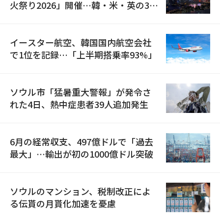
火祭り2026」開催…韓・米・英の3カ
国が参加
イースター航空、韓国国内航空会社
で1位を記録…「上半期搭乗率93%」
ソウル市「猛暑重大警報」が発令さ
れた4日、熱中症患者39人追加発生
6月の経常収支、497億ドルで「過去
最大」…輸出が初の1000億ドル突破
ソウルのマンション、税制改正によ
る伝貰の月貰化加速を憂慮