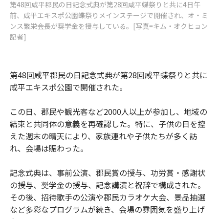
第48回咸平郡民の日記念式典が第28回咸平蝶祭りと共に4日午
前、咸平エキスポ公園蝶祭りメインステージで開催され、オ・ミ
ンス繁栄会長が奨学金を授与している。[写真=キム・オクヒョン
記者]
第48回咸平郡民の日記念式典が第28回咸平蝶祭りと共に
咸平エキスポ公園で開催された。
この日、郡民や観光客など2000人以上が参加し、地域の
結束と共同体の意義を再確認した。特に、子供の日を控
えた週末の晴天により、家族連れや子供たちが多く訪
れ、会場は賑わった。
記念式典は、事前公演、郡民賞の授与、功労賞・感謝状
の授与、奨学金の授与、記念講演と祝辞で構成された。
その後、招待歌手の公演や郡民カラオケ大会、景品抽選
など多彩なプログラムが続き、会場の雰囲気を盛り上げ