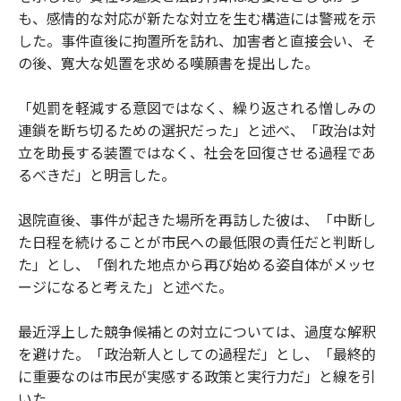
も、感情的な対応が新たな対立を生む構造には警戒を示
した。事件直後に拘置所を訪れ、加害者と直接会い、そ
の後、寛大な処置を求める嘆願書を提出した。
「処罰を軽減する意図ではなく、繰り返される憎しみの
連鎖を断ち切るための選択だった」と述べ、「政治は対
立を助長する装置ではなく、社会を回復させる過程であ
るべきだ」と明言した。
退院直後、事件が起きた場所を再訪した彼は、「中断し
た日程を続けることが市民への最低限の責任だと判断し
た」とし、「倒れた地点から再び始める姿自体がメッセ
ージになると考えた」と述べた。
最近浮上した競争候補との対立については、過度な解釈
を避けた。「政治新人としての過程だ」とし、「最終的
に重要なのは市民が実感する政策と実行力だ」と線を引
いた。