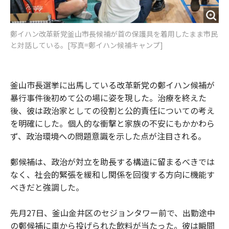
鄭イハン改革新党釜山市長候補が首の保護具を着用したまま市民
と対話している。[写真=鄭イハン候補キャンプ]
釜山市長選挙に出馬している改革新党の鄭イハン候補が
暴行事件後初めて公の場に姿を現した。治療を終えた
後、彼は政治家としての役割と公的責任についての考え
を明確にした。個人的な衝撃と家族の不安にもかかわら
ず、政治環境への問題意識を示した点が注目される。
鄭候補は、政治が対立を助長する構造に留まるべきでは
なく、社会的緊張を緩和し関係を回復する方向に機能す
べきだと強調した。
先月27日、釜山金井区のセジョンタワー前で、出勤途中
の鄭候補に車から投げられた飲料が当たった。彼は瞬間