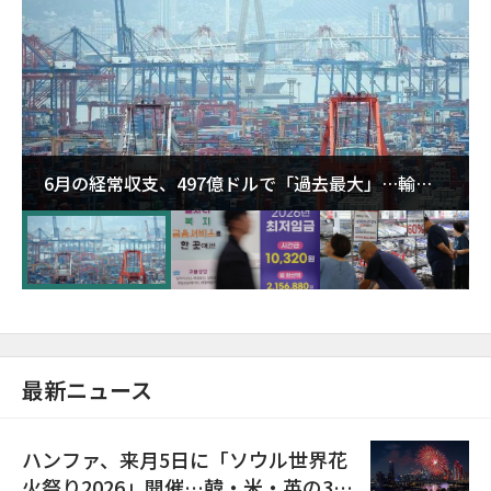
6月の経常収支、497億ドルで「過去最大」…輸出
が初の1000億ドル突破
最新ニュース
ハンファ、来月5日に「ソウル世界花
火祭り2026」開催…韓・米・英の3カ