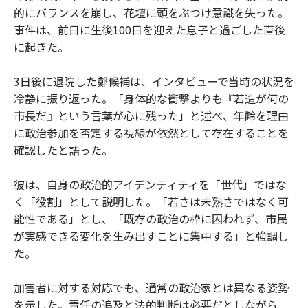
的にバランスを崩し、花壇に頭をぶつけ意識を失った。
事件は、前日に生後100日を迎えた息子と過ごした直後
に起きた。
3日後に退院した鄭候補は、インタビューで当時の状況を
冷静に振り返った。「身体的な衝撃よりも『若造が何の
市長だ』という言葉が心に残った」と述べ、年齢を理由
に政治参加を否定する視線が依然として存在することを
確認したと語った。
彼は、自身の政治的アイデンティティを「世代」ではな
く「役割」として説明した。「若さは未熟さではなく可
能性である」とし、「既存の政治の枠に囚われず、市民
が実感できる変化を生み出すことに集中する」と強調し
た。
加害者に対する対応でも、通常の政治家とは異なる姿勢
を示した。責任の追及と法的判断は必要だとしながら