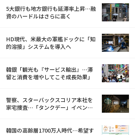
5大銀行も地方銀行も延滞率上昇…融
資のハードルはさらに高く
HD現代、米最大の軍艦ドックに「知
的溶接」システムを導入へ
韓銀「観光も『サービス輸出』…滞
留と消費を増やしてこそ成長効果」
警察、スターバックスコリア本社を
家宅捜査…「タンクデー」イベント
巡り侮辱容疑
韓国の高齢層1700万人時代…希望す