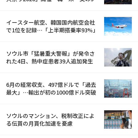
国が参加
イースター航空、韓国国内航空会社
で1位を記録…「上半期搭乗率93%」
ソウル市「猛暑重大警報」が発令さ
れた4日、熱中症患者39人追加発生
6月の経常収支、497億ドルで「過去
最大」…輸出が初の1000億ドル突破
ソウルのマンション、税制改正によ
る伝貰の月貰化加速を憂慮