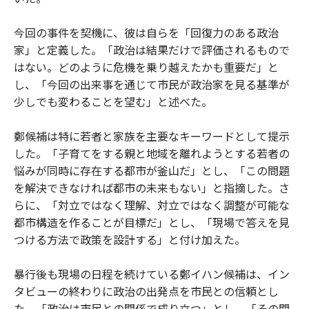
今回の事件を契機に、彼は自らを「回復力のある政治
家」と定義した。「政治は結果だけで評価されるもので
はない。どのように危機を乗り越えたかも重要だ」と
し、「今回の出来事を通じて市民が政治家を見る基準が
少しでも変わることを望む」と述べた。
鄭候補は特に若者と家族を主要なキーワードとして提示
した。「子育てをする親と地域を離れようとする若者の
悩みが同時に存在する都市が釜山だ」とし、「この問題
を解決できなければ都市の未来もない」と指摘した。さ
らに、「対立ではなく理解、対立ではなく調整が可能な
都市構造を作ることが目標だ」とし、「現場で答えを見
つける方法で政策を設計する」と付け加えた。
暴行後も現場の日程を続けている鄭イハン候補は、イン
タビューの終わりに政治の出発点を市民との信頼とし
た。「政治は市民との関係で成り立つ」とし、「その関