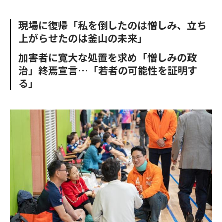
e
t
m
m
b
t
o
i
現場に復帰「私を倒したのは憎しみ、立ち
o
e
u
n
上がらせたのは釜山の未来」
o
r
t
k
加害者に寛大な処置を求め「憎しみの政
治」終焉宣言…「若者の可能性を証明す
る」