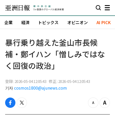
企業
経済
トピックス
オピニオン
AI PICK
暴行乗り越えた釜山市長候
補・鄭イハン「憎しみではな
く回復の政治」
登録 : 2026-05-04 12:05:43
修正 : 2026-05-04 12:05:43
기자
cosmos1800@ajunews.com
f
t
z
Z
a
w
o
o
c
i
o
o