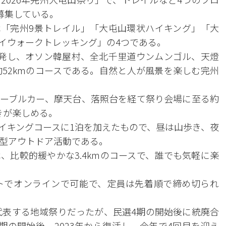
募集している。
「完州9景トレイル」「大屯山環状ハイキング」「大
イウォークトレッキング」の4つである。
発し、オソン韓屋村、全北千里道ウンムンゴル、天燈
約52kmのコースである。自然と人が風景を楽しむ完州
ーブルカー、摩天台、落照台を経て祭り会場に至る約
きが楽しめる。
イキングコースに1泊を加えたもので、昼は山歩き、夜
験型アウトドア活動である。
、比較的緩やかな3.4kmのコースで、誰でも気軽に楽
トでオンラインで可能で、定員は先着順で締め切られ
を代表する地域祭りだったが、民選4期の開始後に統廃合
期の開始後、2023年から復活し、今年で4回目を迎え