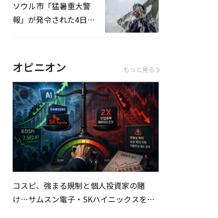
ソウル市「猛暑重大警
報」が発令された4日、
熱中症患者39人追加発
生
オピニオン
もっと見る
コスピ、強まる規制と個人投資家の賭
け…サムスン電子・SKハイニックスを巡
る明暗