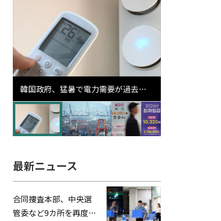
韓国政府、猛暑で電力需要が過去最
高更新の可能性に需給対応体制を点
検
最新ニュース
合同捜査本部、中央選
管委など9カ所を再度家