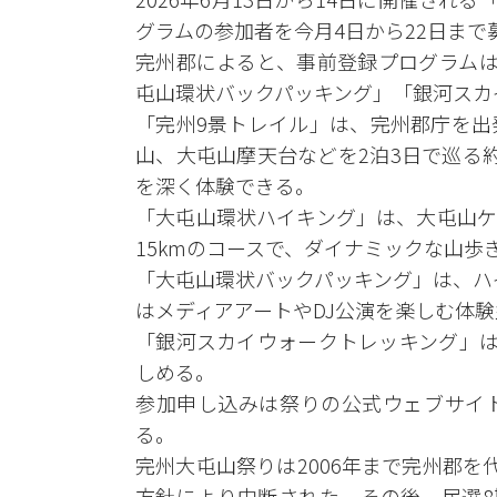
グラムの参加者を今月4日から22日まで
完州郡によると、事前登録プログラムは
屯山環状バックパッキング」「銀河スカ
「完州9景トレイル」は、完州郡庁を出
山、大屯山摩天台などを2泊3日で巡る
を深く体験できる。
「大屯山環状ハイキング」は、大屯山ケ
15kmのコースで、ダイナミックな山歩
「大屯山環状バックパッキング」は、ハ
はメディアアートやDJ公演を楽しむ体
「銀河スカイウォークトレッキング」は
しめる。
参加申し込みは祭りの公式ウェブサイ
る。
完州大屯山祭りは2006年まで完州郡
方針により中断された。その後、民選8