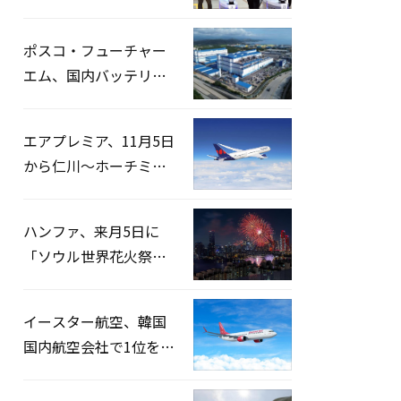
宅捜索…「投票率操
作」の資料を確保
ポスコ・フューチャー
エム、国内バッテリー
企業とLFP正極材19万ト
ンの供給契約を締結
エアプレミア、11月5日
から仁川〜ホーチミン
路線運航へ…3年2ヶ月
ぶりの再開
ハンファ、来月5日に
「ソウル世界花火祭り
2026」開催…韓・米・
英の3カ国が参加
イースター航空、韓国
国内航空会社で1位を記
録…「上半期搭乗率
93%」