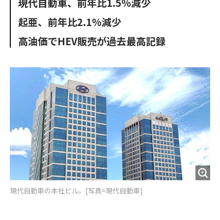
現代自動車、前年比1.5%減少
o
e
u
n
o
r
t
起亜、前年比2.1%減少
k
高油価でHEV販売が過去最高記録
現代自動車の本社ビル。[写真=現代自動車]