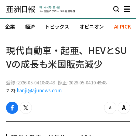
企業
経済
トピックス
オピニオン
AI PICK
現代自動車・起亜、HEVとSU
Vの成長も米国販売減少
登録 : 2026-05-04 10:48:48
修正 : 2026-05-04 10:48:48
기자
hanji@ajunews.com
f
t
z
Z
a
w
o
o
c
i
o
o
e
t
m
m
b
t
o
i