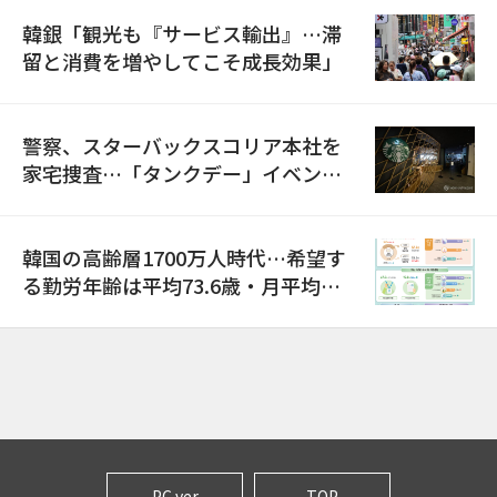
韓銀「観光も『サービス輸出』…滞
留と消費を増やしてこそ成長効果」
警察、スターバックスコリア本社を
家宅捜査…「タンクデー」イベント
巡り侮辱容疑
韓国の高齢層1700万人時代…希望す
る勤労年齢は平均73.6歳・月平均賃
金は300万ウォン以上
PC ver
TOP