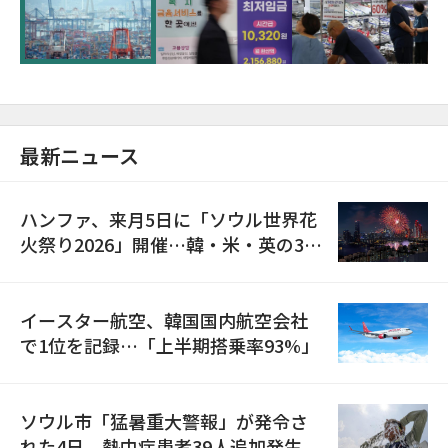
が初の1000億ドル突破
最新ニュース
ハンファ、来月5日に「ソウル世界花
火祭り2026」開催…韓・米・英の3カ
国が参加
イースター航空、韓国国内航空会社
で1位を記録…「上半期搭乗率93%」
ソウル市「猛暑重大警報」が発令さ
れた4日、熱中症患者39人追加発生