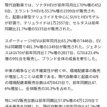
現代自動車では、ソナタHEVが前年同月比170%増の452
0台、エラントラHEVも55.3%増の2399台が販売され
た。起亜は新型テリュライドを中心にSUVとHEVモデル
が好調で、テリュライドは1万2557台、セルタスは前年
同期比31.7%増の5335台が販売された。
スポーティージHEVは前年同月比65.2%増の7446台、EV
9は同期間で481.5%増の1349台が販売された。ジェネシ
スはGV70が前年同月比7.7%増の2837台、G70は23.4%
増の991台を販売し、ブランド全体の成長を牽引した。
中東の戦争などの不確実性が続く中、環境配慮車の販売
が増加したことは成果である。現代自動車と起亜の4月
の環境配慮車販売台数は4万8425台で、前年同期比47.
6%増加し、全体販売の30.3%を占めた。
特にHEV販売台数は前年同期比57.8%増の4万1239台で
過去最高を記録した。現代自動車は前年同月比47.7%増