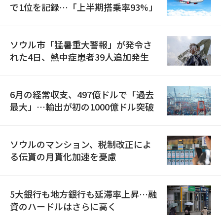
で1位を記録…「上半期搭乗率93%」
ソウル市「猛暑重大警報」が発令さ
れた4日、熱中症患者39人追加発生
6月の経常収支、497億ドルで「過去
最大」…輸出が初の1000億ドル突破
ソウルのマンション、税制改正によ
る伝貰の月貰化加速を憂慮
5大銀行も地方銀行も延滞率上昇…融
資のハードルはさらに高く