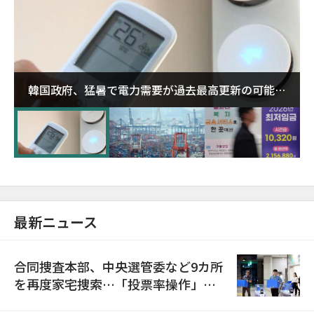
韓国政府、猛暑で電力需要が過去最高更新の可能性
に需給対応体制を点検
最新ニュース
合同捜査本部、中央選管委など9カ所
を再度家宅捜索…「投票率操作」の
資料を確保