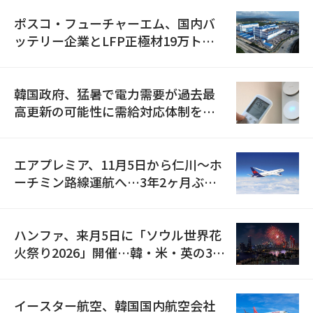
ポスコ・フューチャーエム、国内バ
ッテリー企業とLFP正極材19万トン
の供給契約を締結
韓国政府、猛暑で電力需要が過去最
高更新の可能性に需給対応体制を点
検
エアプレミア、11月5日から仁川〜ホ
ーチミン路線運航へ…3年2ヶ月ぶり
の再開
ハンファ、来月5日に「ソウル世界花
火祭り2026」開催…韓・米・英の3カ
国が参加
イースター航空、韓国国内航空会社