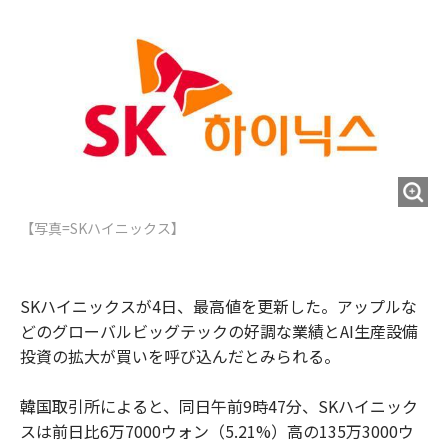
o
e
u
n
o
r
t
k
【写真=SKハイニックス】
SKハイニックスが4日、最高値を更新した。アップルな
どのグローバルビッグテックの好調な業績とAI生産設備
投資の拡大が買いを呼び込んだとみられる。
韓国取引所によると、同日午前9時47分、SKハイニック
スは前日比6万7000ウォン（5.21%）高の135万3000ウ