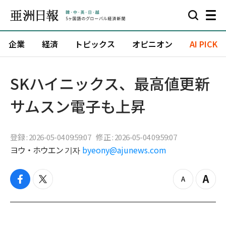
企業
経済
トピックス
オピニオン
AI PICK
SKハイニックス、最高値更新
サムスン電子も上昇
登録 : 2026-05-04 09:59:07
修正 : 2026-05-04 09:59:07
ヨウ・ホウエン 기자
byeony@ajunews.com
f
t
z
Z
a
w
o
o
c
i
o
o
e
t
m
m
b
t
o
i