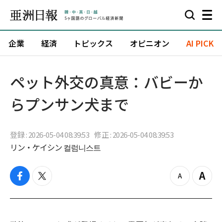
企業
経済
トピックス
オピニオン
AI PICK
ペット外交の真意：バビーか
らプンサン犬まで
登録 : 2026-05-04 08:39:53
修正 : 2026-05-04 08:39:53
リン・ケイシン 컬럼니스트
f
t
z
Z
a
w
o
o
c
i
o
o
e
t
m
m
b
t
o
i