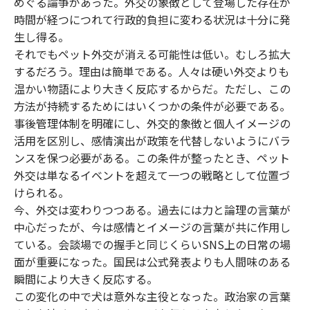
めぐる論争があった。外交の象徴として登場した存在が
時間が経つにつれて行政的負担に変わる状況は十分に発
生し得る。
それでもペット外交が消える可能性は低い。むしろ拡大
するだろう。理由は簡単である。人々は硬い外交よりも
温かい物語により大きく反応するからだ。ただし、この
方法が持続するためにはいくつかの条件が必要である。
事後管理体制を明確にし、外交的象徴と個人イメージの
活用を区別し、感情演出が政策を代替しないようにバラ
ンスを保つ必要がある。この条件が整ったとき、ペット
外交は単なるイベントを超えて一つの戦略として位置づ
けられる。
今、外交は変わりつつある。過去には力と論理の言葉が
中心だったが、今は感情とイメージの言葉が共に作用し
ている。会談場での握手と同じくらいSNS上の日常の場
面が重要になった。国民は公式発表よりも人間味のある
瞬間により大きく反応する。
この変化の中で犬は意外な主役となった。政治家の言葉