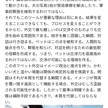
て動かされる。犬の写真1枚が貿易摩擦を解決したり、軍
事的緊張を緩和するわけではない。
それでもこのツールが重要な理由は別にある。結果を変
えることはできなくても、プロセスを変えることができ
るからだ。外交で最も難しいのは交渉そのものよりも交
渉を始める雰囲気である。相手を敵と認識した瞬間、対
話は行き詰まる。ペットはこの点を緩和する。人間的な
接点を作り、緊張を和らげ、対話を続けるための最低限
の信頼を形成する。つまり、ペットは交渉力を直接高め
るわけではないが、交渉が可能になる環境を作る。
この点でペット外交はイメージ政治と接点を持つ。かわ
いい犬と温かい場面は関係の肯定的な面を強調する。問
題はそれが本質を代替する瞬間である。イメージが現実
を覆い隠す道具として機能する場合、外交はむしろ歪曲
される可能性がある。したがって基準は明確である。感
情は補助手段であるべきで、本質を代替してはならな
い。