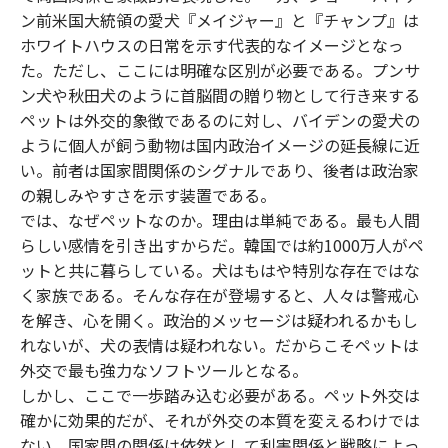
ン前米国大統領の愛犬『メイジャー』と『チャンプ』は
ホワイトハウスの日常を示す代表的なイメージとなっ
た。ただし、ここには明確な区別が必要である。プンサ
ン犬や秋田犬のように首脳間の贈り物として行き来する
ペットは外交的象徴であるのに対し、バイデンの愛犬の
ように個人が飼う動物は国内政治イメージの延長線に近
い。前者は国家間関係のシグナルであり、後者は政治家
の親しみやすさを示す装置である。
では、なぜペットなのか。理由は単純である。最も人間
らしい感情を引き出すからだ。韓国では約1000万人がペ
ットと共に暮らしている。犬はもはや特別な存在ではな
く家族である。そんな存在が登場すると、人々は警戒心
を解き、心を開く。政治的メッセージは疑われるかもし
れないが、犬の表情は疑われない。だからこそペットは
外交で最も強力なソフトツールとなる。
しかし、ここで一歩踏み込む必要がある。ペット外交は
確かに効果的だが、それが外交の本質を変えるわけでは
ない。国家間の関係は依然として利害関係と戦略によっ