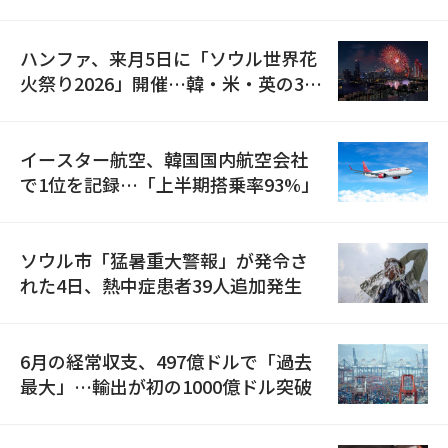
の再開
ハンファ、来月5日に「ソウル世界花
火祭り2026」開催…韓・米・英の3カ
国が参加
イースター航空、韓国国内航空会社
で1位を記録…「上半期搭乗率93%」
ソウル市「猛暑重大警報」が発令さ
れた4日、熱中症患者39人追加発生
6月の経常収支、497億ドルで「過去
最大」…輸出が初の1000億ドル突破