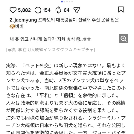
[写真=李在明大統領インスタグラムキャプチャ]
実際、『ペット外交』は新しい現象ではない。最もよく
知られた例は、金正恩委員長が文在寅大統領に贈ったプ
ンサン犬である。当時、2匹のプンサン犬は単なるペッ
トではなかった。南北関係の緊張の中で登場したこの小
さな存在は、『平和』と『信頼』を象徴的に示した。
人々は政治的解釈よりもまず犬の姿に反応し、その感情
が関係に対する認識を柔らかくする役割を果たした。
海外でも同様の場面が繰り返される。ウラジーミル・プ
ーチン大統領は日本から秋田犬を贈られ、それを公開し
て両国関係を象徴的に表現した。一方、ジョー・バイデ