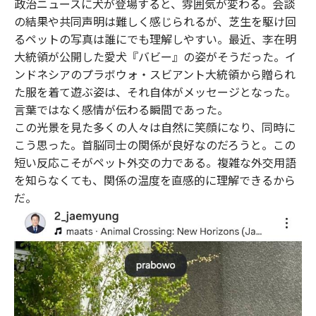
政治ニュースに犬が登場すると、雰囲気が変わる。会談
o
e
u
n
の結果や共同声明は難しく感じられるが、芝生を駆け回
o
r
t
k
るペットの写真は誰にでも理解しやすい。最近、李在明
大統領が公開した愛犬『バビー』の姿がそうだった。イ
ンドネシアのプラボウォ・スビアント大統領から贈られ
た服を着て遊ぶ姿は、それ自体がメッセージとなった。
言葉ではなく感情が伝わる瞬間であった。
この光景を見た多くの人々は自然に笑顔になり、同時に
こう思った。首脳同士の関係が良好なのだろうと。この
短い反応こそがペット外交の力である。複雑な外交用語
を知らなくても、関係の温度を直感的に理解できるから
だ。