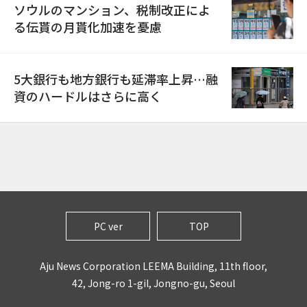
ソウルのマンション、税制改正によ
る伝貰の月貰化加速を憂慮
5大銀行も地方銀行も延滞率上昇…融
資のハードルはさらに高く
PC ver
TOP
Aju News Corporation LEEMA Building, 11th floor,
42, Jong-ro 1-gil, Jongno-gu, Seoul