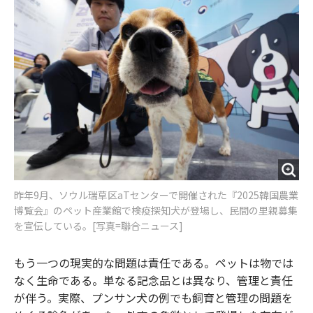
昨年9月、ソウル瑞草区aTセンターで開催された『2025韓国農業
博覧会』のペット産業館で検疫探知犬が登場し、民間の里親募集
を宣伝している。[写真=聯合ニュース]
もう一つの現実的な問題は責任である。ペットは物では
なく生命である。単なる記念品とは異なり、管理と責任
が伴う。実際、プンサン犬の例でも飼育と管理の問題を