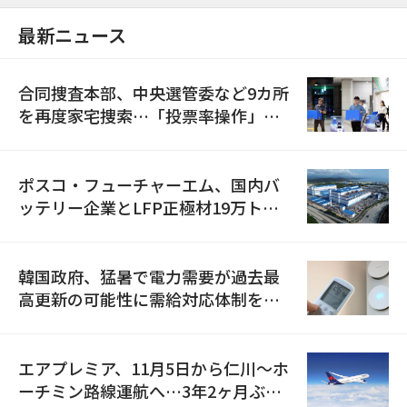
最新ニュース
合同捜査本部、中央選管委など9カ所
を再度家宅捜索…「投票率操作」の
資料を確保
ポスコ・フューチャーエム、国内バ
ッテリー企業とLFP正極材19万トン
の供給契約を締結
韓国政府、猛暑で電力需要が過去最
高更新の可能性に需給対応体制を点
検
エアプレミア、11月5日から仁川〜ホ
ーチミン路線運航へ…3年2ヶ月ぶり