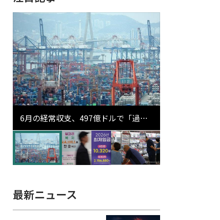
6月の経常収支、497億ドルで「過去
最大」…輸出が初の1000億ドル突破
最新ニュース