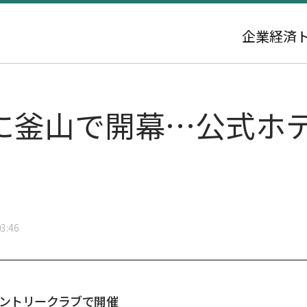
企業
経済
月に釜山で開幕…公式ホ
3:46
カントリークラブで開催