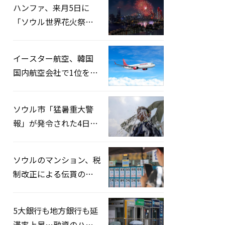
ハンファ、来月5日に
「ソウル世界花火祭り
2026」開催…韓・米・
英の3カ国が参加
イースター航空、韓国
国内航空会社で1位を記
録…「上半期搭乗率
93%」
ソウル市「猛暑重大警
報」が発令された4日、
熱中症患者39人追加発
生
ソウルのマンション、税
制改正による伝貰の月
貰化加速を憂慮
5大銀行も地方銀行も延
滞率上昇…融資のハー