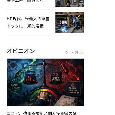
ドルはさらに高く
HD現代、米最大の軍艦
ドックに「知的溶接」
システムを導入へ
オピニオン
もっと見る
コスピ、強まる規制と個人投資家の賭