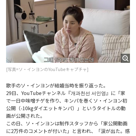
o
e
u
n
o
r
t
k
[写真=ソ・インヨンのYouTubeキャプチャ]
歌手のソ・インヨンが結婚当時を振り返った。
29日、YouTubeチャンネル『개과천선 서인영』に「家
で一日中味噌チゲを作り、キンパを巻くソ・インヨン初
公開（-10kgダイエットキンパ）」というタイトルの動
画が公開された。
この日、ソ・インヨンは制作スタッフから「家公開動画
に2万件のコメントが付いた」と言われ、「涙が出た。感