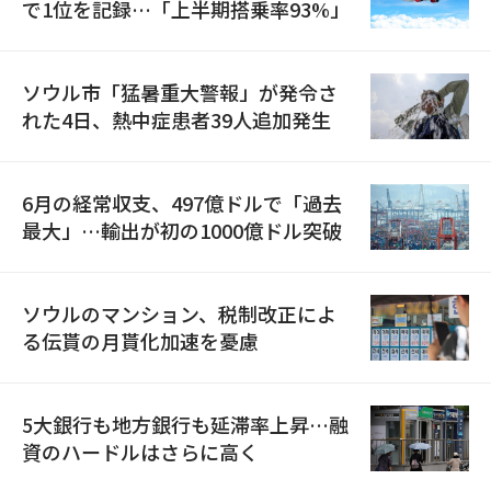
で1位を記録…「上半期搭乗率93%」
ソウル市「猛暑重大警報」が発令さ
れた4日、熱中症患者39人追加発生
6月の経常収支、497億ドルで「過去
最大」…輸出が初の1000億ドル突破
ソウルのマンション、税制改正によ
る伝貰の月貰化加速を憂慮
5大銀行も地方銀行も延滞率上昇…融
資のハードルはさらに高く