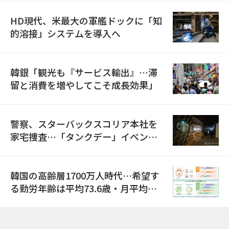
HD現代、米最大の軍艦ドックに「知
的溶接」システムを導入へ
韓銀「観光も『サービス輸出』…滞
留と消費を増やしてこそ成長効果」
警察、スターバックスコリア本社を
家宅捜査…「タンクデー」イベント
巡り侮辱容疑
韓国の高齢層1700万人時代…希望す
る勤労年齢は平均73.6歳・月平均賃
金は300万ウォン以上