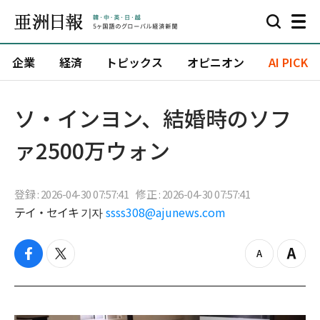
企業
経済
トピックス
オピニオン
AI PICK
ソ・インヨン、結婚時のソフ
ァ2500万ウォン
登録 : 2026-04-30 07:57:41
修正 : 2026-04-30 07:57:41
テイ・セイキ 기자
ssss308@ajunews.com
f
t
z
Z
a
w
o
o
c
i
o
o
e
t
m
m
b
t
o
i