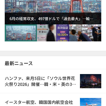
6月の経常収支、497億ドルで「過去最大」…輸出
が初の1000億ドル突破
最新ニュース
ハンファ、来月5日に「ソウル世界花
火祭り2026」開催…韓・米・英の3カ
国が参加
イースター航空、韓国国内航空会社