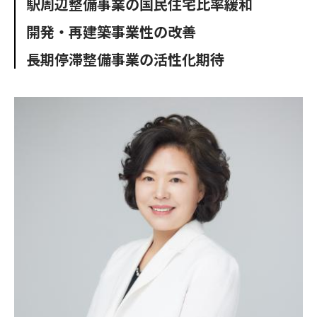
駅周辺整備事業の国民住宅比率緩和
o
e
u
n
o
r
t
開発・再建築事業性の改善
k
長期停滞整備事業の活性化期待