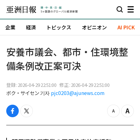
企業
経済
トピックス
オピニオン
AI PICK
安養市議会、都市・住環境整
備条例改正案可決
登録 : 2026-04-29 22:51:00
修正 : 2026-04-29 22:51:00
ボク・サイセン 기자
pjc0203@ajunews.com
f
t
z
Z
a
w
o
o
c
i
o
o
e
t
m
m
b
t
o
i