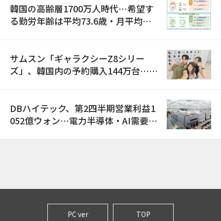
韓国の高齢層1700万人時代…希望す
る勤労年齢は平均73.6歳・月平均賃
金は300万ウォン以上
サムスン「ギャラクシーZ8シリー
ズ」、韓国内の予約購入144万台…
「過去最多」
DBハイテック、第2四半期営業利益1
052億ウォン…電力半導体・AI需要増
で売上高23%増
PC ver
TOP