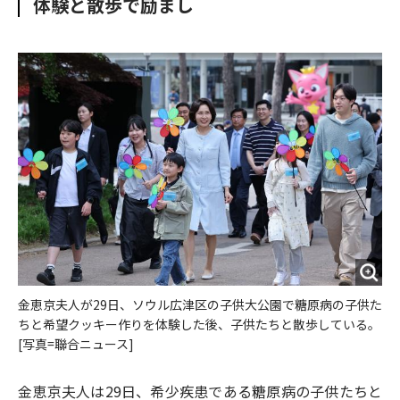
体験と散歩で励まし
o
e
u
n
o
r
t
k
金恵京夫人が29日、ソウル広津区の子供大公園で糖原病の子供た
ちと希望クッキー作りを体験した後、子供たちと散歩している。
[写真=聯合ニュース]
金恵京夫人は29日、希少疾患である糖原病の子供たちと