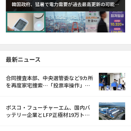
韓国政府、猛暑で電力需要が過去最高更新の可能性
に需給対応体制を点検
最新ニュース
合同捜査本部、中央選管委など9カ所
を再度家宅捜索…「投票率操作」の
資料を確保
ポスコ・フューチャーエム、国内バ
ッテリー企業とLFP正極材19万トン
の供給契約を締結