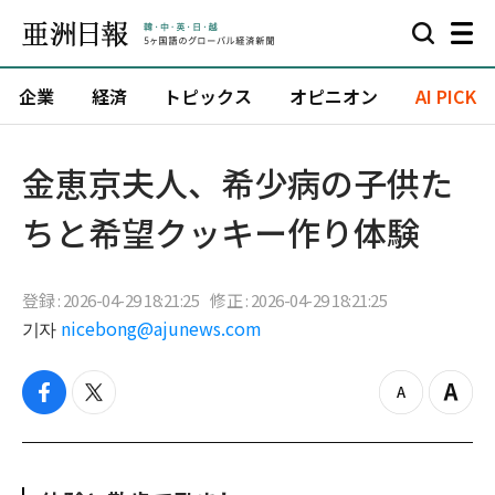
企業
経済
トピックス
オピニオン
AI PICK
金恵京夫人、希少病の子供た
ちと希望クッキー作り体験
登録 : 2026-04-29 18:21:25
修正 : 2026-04-29 18:21:25
기자
nicebong@ajunews.com
f
t
z
Z
a
w
o
o
c
i
o
o
e
t
m
m
b
t
o
i