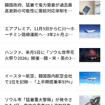
韓国政府、猛暑で電力需要が過去最
高更新の可能性に需給対応体制を点
検
エアプレミア、11月5日から仁川〜ホ
ーチミン路線運航へ…3年2ヶ月ぶり
の再開
ハンファ、来月5日に「ソウル世界花
火祭り2026」開催…韓・米・英の3カ
国が参加
イースター航空、韓国国内航空会社
で1位を記録…「上半期搭乗率93%」
ソウル市「猛暑重大警報」が発令さ