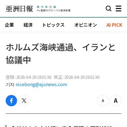
企業
経済
トピックス
オピニオン
AI PICK
ホルムズ海峡通過、イランと
協議中
登録 : 2026-04-29 18:01:36
修正 : 2026-04-29 18:01:36
기자
nicebong@ajunews.com
f
t
z
Z
a
w
o
o
c
i
o
o
e
t
m
m
b
t
o
i