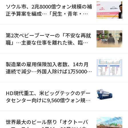
ソウル市、2兆8000億ウォン規模の補
正予算案を編成…「民生・青年・安
全」に8100億ウォンを集中投資
第2次ベビーブーマーの「不安な再就
職」…主要な仕事を離れた後、臨時
職が2倍近くに急増
製造業の雇用保険加入者数、14カ月
連続で減少…外国人除けば1万5000人
減
HD現代重工、米ビッグテックのデー
タセンター向けに9,560億ウォン規模
の発電設備を受注…「過去最大」
世界最大のビール祭り「オクトーバ