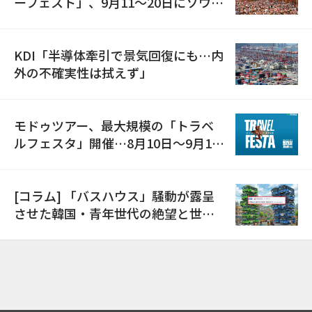
ーフェスト」、9月11〜20日にソウル
で開催
KDI「半導体牽引で景気回復にも…内
外の不確実性は拭えず」
モドゥツアー、最大規模の「トラベ
ルフェスタ」開催…8月10日～9月11
日
[コラム] 「バスハウス」騒動が露呈
させた韓国・青年世代の絶望と世代
間格差