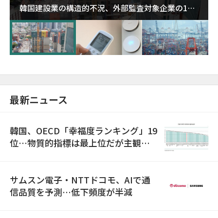
韓国建設業の構造的不況、外部監査対象企業の1割
超が「ゾンビ企業」に…5年で2.8倍増
最新ニュース
韓国、OECD「幸福度ランキング」19
位…物質的指標は最上位だが主観的
満足度は最下位
サムスン電子・NTTドコモ、AIで通
信品質を予測…低下頻度が半減