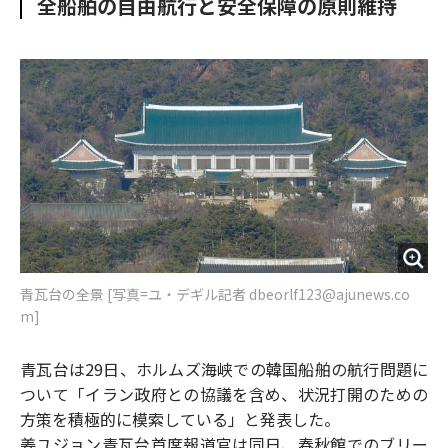
全船舶の自由航行と安全保障の原則維持
o
e
u
n
o
r
t
k
青瓦台の全景 [写真=ユ・デギル記者 dbeorlf123@ajunews.co
m]
青瓦台は29日、ホルムズ海峡での韓国船舶の航行問題に
ついて「イラン政府との協議を含め、状況打開のための
方策を積極的に模索している」と発表した。
姜ユジョン青瓦台首席報道官は同日、春秋館でのブリー