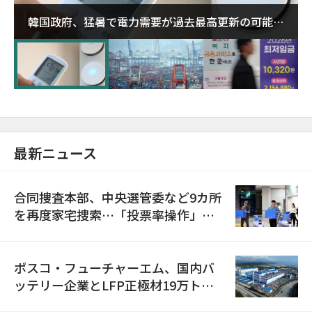
韓国政府、猛暑で電力需要が過去最高更新の可能性
に需給対応体制を点検
最新ニュース
合同捜査本部、中央選管委など9カ所
を再度家宅捜索…「投票率操作」の
資料を確保
ポスコ・フューチャーエム、国内バ
ッテリー企業とLFP正極材19万トン
の供給契約を締結