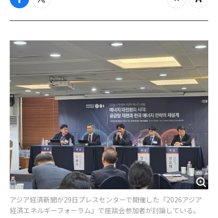
f
t
z
Z
a
w
o
o
c
i
o
o
e
t
m
m
b
t
o
i
o
e
u
n
o
r
t
k
アジア経済新聞が29日プレスセンターで開催した『2026アジア
経済エネルギーフォーラム』で座談会参加者が討論している。