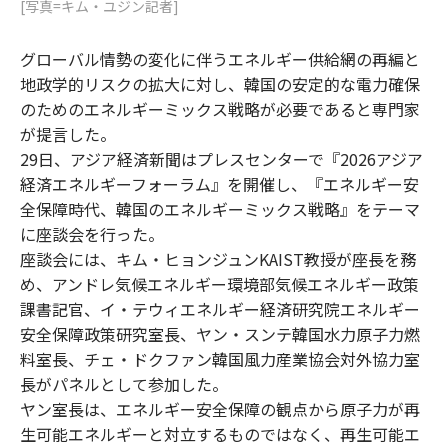
[写真=キム・ユジン記者]
グローバル情勢の変化に伴うエネルギー供給網の再編と
地政学的リスクの拡大に対し、韓国の安定的な電力確保
のためのエネルギーミックス戦略が必要であると専門家
が提言した。
29日、アジア経済新聞はプレスセンターで『2026アジア
経済エネルギーフォーラム』を開催し、『エネルギー安
全保障時代、韓国のエネルギーミックス戦略』をテーマ
に座談会を行った。
座談会には、キム・ヒョンジュンKAIST教授が座長を務
め、アンドレ気候エネルギー環境部気候エネルギー政策
課書記官、イ・テウィエネルギー経済研究院エネルギー
安全保障政策研究室長、ヤン・スンテ韓国水力原子力燃
料室長、チェ・ドクファン韓国風力産業協会対外協力室
長がパネルとして参加した。
ヤン室長は、エネルギー安全保障の観点から原子力が再
生可能エネルギーと対立するものではなく、再生可能エ