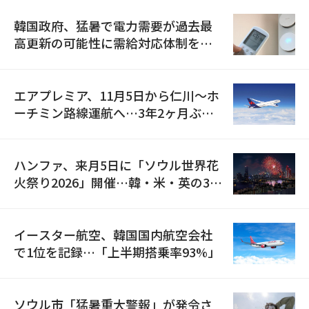
韓国政府、猛暑で電力需要が過去最
高更新の可能性に需給対応体制を点
検
エアプレミア、11月5日から仁川〜ホ
ーチミン路線運航へ…3年2ヶ月ぶり
の再開
ハンファ、来月5日に「ソウル世界花
火祭り2026」開催…韓・米・英の3カ
国が参加
イースター航空、韓国国内航空会社
で1位を記録…「上半期搭乗率93%」
ソウル市「猛暑重大警報」が発令さ