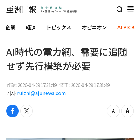
企業
経済
トピックス
オピニオン
AI PICK
AI時代の電力網、需要に追随
せず先行構築が必要
登録 : 2026-04-29 17:31:49
修正 : 2026-04-29 17:31:49
기자
ruizhi@ajunews.com
f
t
z
Z
a
w
o
o
c
i
o
o
e
t
m
m
b
t
o
i