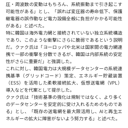
圧・周波数の変動はもちろん、系統振動まで引き起こす
可能性がある」とし、「誤れば変圧器の寿命低下、保護
継電器の誤作動など電力設備全般に負担がかかる可能性
がある」と述べた。
特に韓国は海外電力網と接続されていない独立系統構造
であり、このような衝撃にさらに脆弱であるという説明
だ。クァク氏は「ヨーロッパや北米は国家間の電力網連
携で一部の衝撃を分散できるが、韓国は内部系統の安定
性がさらに重要だ」と強調した。
これに対し、韓国電力は大規模データセンターの系統連
携基準（グリッドコード）策定、エネルギー貯蔵装置
（ESS）を活用した柔軟接続拡大、仮想送電網（VPL）
導入などを代案として提示した。
クァク氏は「技術基準の強化は規制ではなく、より多く
のデータセンターを安定的に受け入れるためのものであ
る」とし、「既存の送電網を最大限活用し、AIと再生エ
ネルギーの拡大に障害がないよう努力する」と述べた。