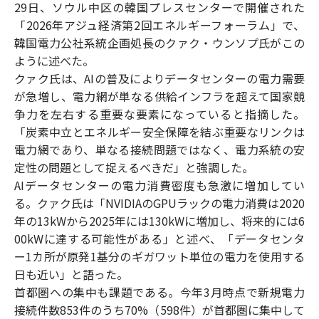
29日、ソウル中区の韓国プレスセンターで開催された
「2026年アジュ経済第2回エネルギーフォーラム」で、
韓国電力公社系統企画処長のクァク・ウンソプ氏がこの
ように述べた。
クァク氏は、AIの普及によりデータセンターの電力需要
が急増し、電力網が単なる供給インフラを超えて国家競
争力を左右する重要な要素になっていると指摘した。
「炭素中立とエネルギー安全保障を結ぶ重要なリンクは
電力網であり、単なる接続問題ではなく、電力系統の安
定性の問題として捉えるべきだ」と強調した。
AIデータセンターの電力消費密度も急激に増加してい
る。クァク氏は「NVIDIAのGPUラックの電力消費は2020
年の13kWから2025年には130kWに増加し、将来的には6
00kWに達する可能性がある」と述べ、「データセンタ
ー1カ所が原発1基分のギガワット単位の電力を使用する
日も近い」と語った。
首都圏への集中も課題である。今年3月時点で新規電力
接続件数853件のうち70%（598件）が首都圏に集中して