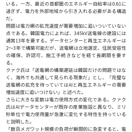
いる。一方、最近の首都圏のエネルギー自給率は0.61に
過ぎず、電力を外部地域から引き入れる必要がある構造
だ。
問題は電力網の拡充速度が需要増加に追いついていない
点である。韓国電力によれば、345kV送電線の建設には
通常13年を要する。データセンターと再生エネルギーは
2〜3年で構築可能だが、送電網は立地選定、住民受容性
の確保、許認可、施工手続きなどを経て長期間を要す
る。
クァク氏は「送電網の構築遅延は韓国だけの問題ではな
く、海外でも共通して見られる現象だ」とし、「完璧な
送電網の拡充を待っていてはAIと再生エネルギーの需要
増加速度に追いつけない」と述べた。
さらに大きな変数は電力使用方式の変化である。クァク
氏はAIデータセンターが既存の産業施設と異なり、ミリ
秒単位で電力使用量が急激に変化する特性を持っている
と説明した。
「数百メガワット規模の負荷が瞬間的に急変すると、電