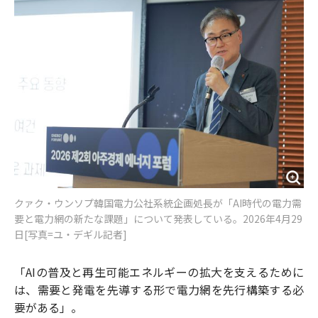
o
e
u
n
o
r
t
k
クァク・ウンソプ韓国電力公社系統企画処長が「AI時代の電力需
要と電力網の新たな課題」について発表している。2026年4月29
日[写真=ユ・デギル記者]
「AIの普及と再生可能エネルギーの拡大を支えるために
は、需要と発電を先導する形で電力網を先行構築する必
要がある」。