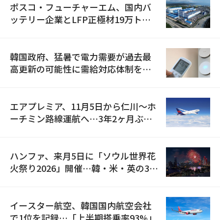
ポスコ・フューチャーエム、国内バ
ッテリー企業とLFP正極材19万トン
の供給契約を締結
韓国政府、猛暑で電力需要が過去最
高更新の可能性に需給対応体制を点
検
エアプレミア、11月5日から仁川〜ホ
ーチミン路線運航へ…3年2ヶ月ぶり
の再開
ハンファ、来月5日に「ソウル世界花
火祭り2026」開催…韓・米・英の3カ
国が参加
イースター航空、韓国国内航空会社
で1位を記録…「上半期搭乗率93%」