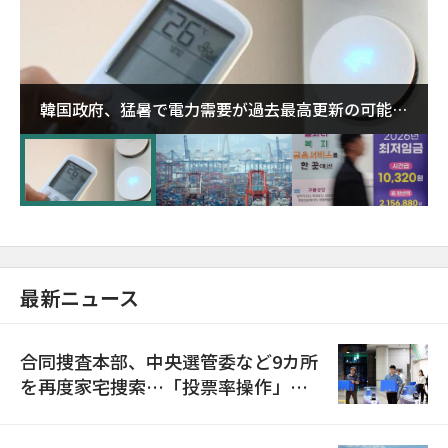
韓国政府、猛暑で電力需要が過去最高更新の可能性
に需給対応体制を点検
最新ニュース
合同捜査本部、中央選管委など9カ所
を再度家宅捜索…「投票率操作」の
資料を確保