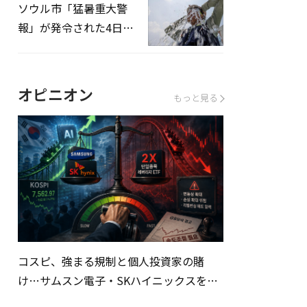
ソウル市「猛暑重大警
報」が発令された4日、
熱中症患者39人追加発
生
オピニオン
もっと見る
コスピ、強まる規制と個人投資家の賭
け…サムスン電子・SKハイニックスを巡
る明暗