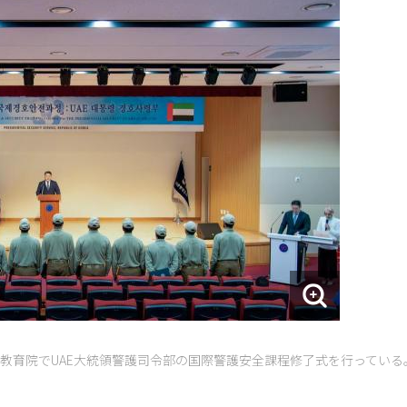
教育院でUAE大統領警護司令部の国際警護安全課程修了式を行っている