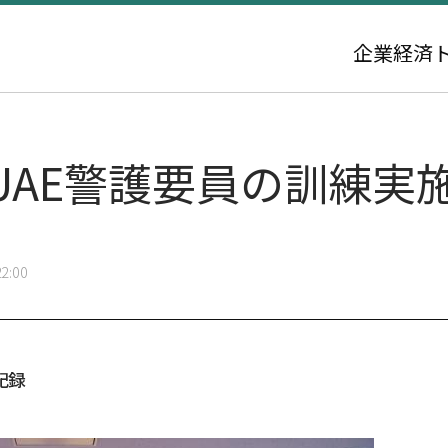
企業
経済
UAE警護要員の訓練実
2:00
記録