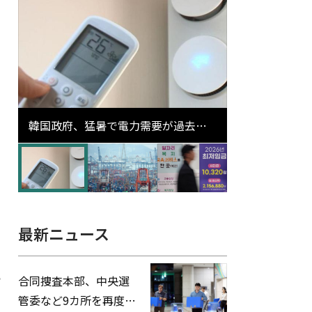
韓国政府、猛暑で電力需要が過去最
高更新の可能性に需給対応体制を点
検
最新ニュース
。
合同捜査本部、中央選
管委など9カ所を再度家