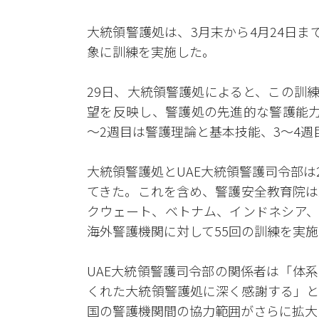
大統領警護処は、3月末から4月24日ま
象に訓練を実施した。
29日、大統領警護処によると、この訓
望を反映し、警護処の先進的な警護能力
～2週目は警護理論と基本技能、3～4
大統領警護処とUAE大統領警護司令部は
てきた。これを含め、警護安全教育院は
クウェート、ベトナム、インドネシア、
海外警護機関に対して55回の訓練を実
UAE大統領警護司令部の関係者は「体
くれた大統領警護処に深く感謝する」と
国の警護機関間の協力範囲がさらに拡大