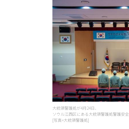
大統領警護処が4月24日、
ソウル江西区にある大統領警護処警護安全
[写真=大統領警護処]