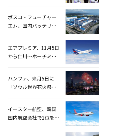
宅捜索…「投票率操
作」の資料を確保
ポスコ・フューチャー
エム、国内バッテリー
企業とLFP正極材19万ト
ンの供給契約を締結
エアプレミア、11月5日
から仁川〜ホーチミン
路線運航へ…3年2ヶ月
ぶりの再開
ハンファ、来月5日に
「ソウル世界花火祭り
2026」開催…韓・米・
英の3カ国が参加
イースター航空、韓国
国内航空会社で1位を記
録…「上半期搭乗率
93%」