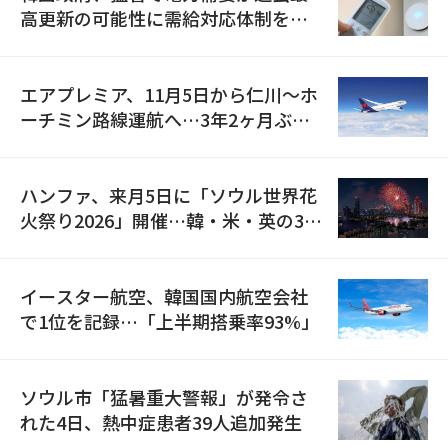
高更新の可能性に需給対応体制を点
検
エアプレミア、11月5日から仁川〜ホ
ーチミン路線運航へ…3年2ヶ月ぶり
の再開
ハンファ、来月5日に「ソウル世界花
火祭り2026」開催…韓・米・英の3カ
国が参加
イースター航空、韓国国内航空会社
で1位を記録…「上半期搭乗率93%」
ソウル市「猛暑重大警報」が発令さ
れた4日、熱中症患者39人追加発生