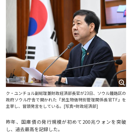
o
e
u
n
o
r
t
k
ク・ユンチョル副総理兼財政経済部長官が23日、ソウル鍾路区の
政府ソウル庁舎で開かれた『民生物価特別管理関係長官TF』を
主宰し、冒頭発言をしている。[写真=財政経済部]
昨年、国庫債の発行規模が初めて200兆ウォンを突破
し、過去最高を記録した。