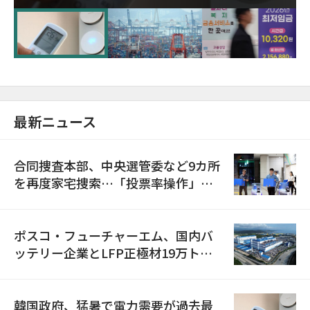
に需給対応体制を点検
最新ニュース
合同捜査本部、中央選管委など9カ所
を再度家宅捜索…「投票率操作」の
資料を確保
ポスコ・フューチャーエム、国内バ
ッテリー企業とLFP正極材19万トン
の供給契約を締結
韓国政府、猛暑で電力需要が過去最