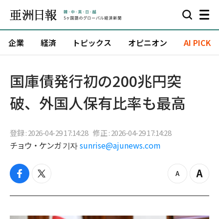
企業
経済
トピックス
オピニオン
AI PICK
国庫債発行初の200兆円突
破、外国人保有比率も最高
登録 : 2026-04-29 17:14:28
修正 : 2026-04-29 17:14:28
チョウ・ケンガ 기자
sunrise@ajunews.com
f
t
z
Z
a
w
o
o
c
i
o
o
e
t
m
m
b
t
o
i