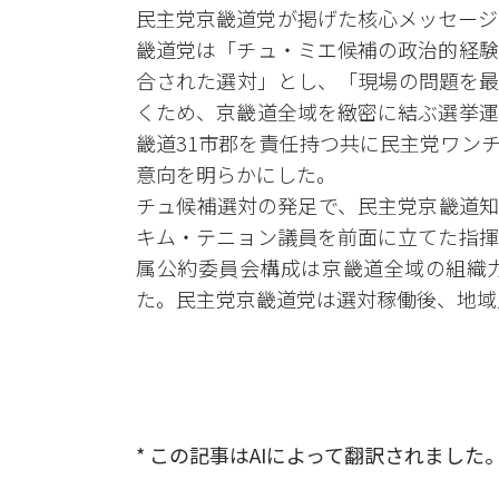
民主党京畿道党が掲げた核心メッセージ
畿道党は「チュ・ミエ候補の政治的経験
合された選対」とし、「現場の問題を最
くため、京畿道全域を緻密に結ぶ選挙運
畿道31市郡を責任持つ共に民主党ワン
意向を明らかにした。
チュ候補選対の発足で、民主党京畿道知
キム・テニョン議員を前面に立てた指揮
属公約委員会構成は京畿道全域の組織
た。民主党京畿道党は選対稼働後、地域
* この記事はAIによって翻訳されました