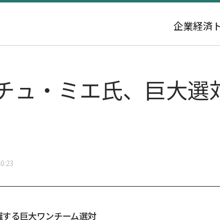
企業
経済
：チュ・ミエ氏、巨大選
0:23
羅する巨大ワンチーム選対