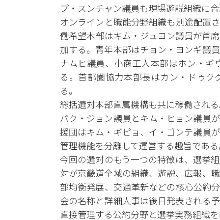
プ・スンチャン議員も現場遊説組織に合
オンラインと職能分野組織も別途配置さ
働希望本部はキム・ジュヨン議員が首席
加する。青年本部はチョン・ヨンギ議員
ナムヒ議員、小商工人本部はホン・ギ
る。首都圏協力本部長はカン・ドゥク
る。
総括選対本部直属機構も共に稼働される
パク・ジョン議員とキム・ヒョン議員が
援団はキム・ギピョ、イ・ゴンテ議員が
管理機能を分離して運営する趣旨である
今回の選対のもう一つの特徴は、選挙組
対が京畿道全域の組織、遊説、広報、職
部均衡発展、交通革新などの核心公約分
会の名称と詳細人事は後日発表される予
直接管理する公約分野と選挙実務組織を