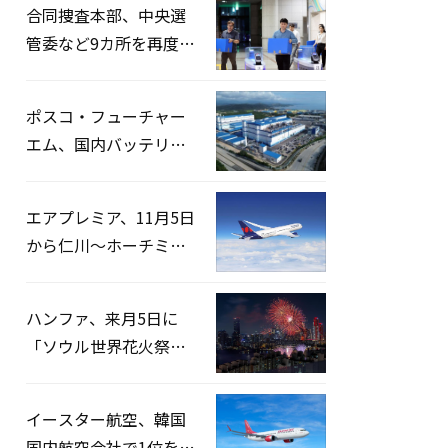
合同捜査本部、中央選
管委など9カ所を再度家
宅捜索…「投票率操
作」の資料を確保
ポスコ・フューチャー
エム、国内バッテリー
企業とLFP正極材19万ト
ンの供給契約を締結
エアプレミア、11月5日
から仁川〜ホーチミン
路線運航へ…3年2ヶ月
ぶりの再開
ハンファ、来月5日に
「ソウル世界花火祭り
2026」開催…韓・米・
英の3カ国が参加
イースター航空、韓国
国内航空会社で1位を記