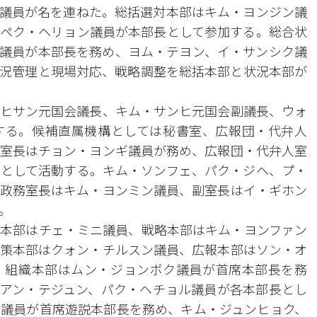
議員が名を連ねた。総括選対本部はキム・ヨンジン議
ペク・ヘリョン議員が本部長として参加する。総合状
議員が本部長を務め、ヨム・テヨン、イ・サンシク議
況管理と現場対応、戦略調整を総括本部と状況本部が
ヒサン元国会議長、キム・サンヒ元国会副議長、ウォ
する。候補直属機構としては秘書室、広報団・代弁人
室長はチョン・ヨンギ議員が務め、広報団・代弁人室
として活動する。キム・ソンフェ、パク・ジヘ、プ・
政務室長はキム・ヨンミン議員、副室長はイ・ギホン
。
本部はチェ・ミニ議員、戦略本部はキム・ヨンファン
策本部はクォン・チルスン議員、広報本部はソン・オ
。組織本部はムン・ジョンボク議員が首席本部長を務
アン・テジュン、パク・ヘチョル議員が各本部長とし
議員が首席遊説本部長を務め、キム・ジュンヒョク、