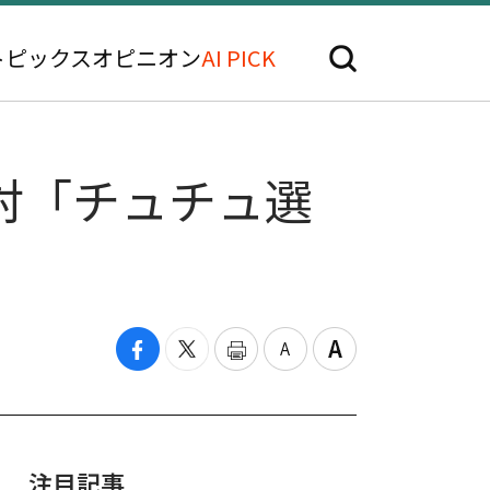
トピックス
オピニオン
AI PICK
対「チュチュ選
注目記事