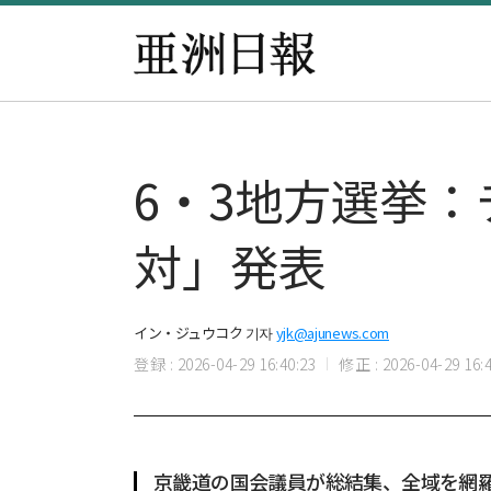
6・3地方選挙
対」発表
イン・ジュウコク 기자
yjk@ajunews.com
登録 : 2026-04-29 16:40:23
修正 : 2026-04-29 16:4
京畿道の国会議員が総結集、全域を網