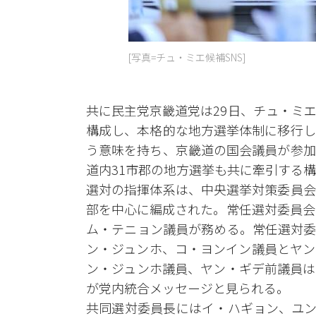
[写真=チュ・ミエ候補SNS]
共に民主党京畿道党は29日、チュ・ミ
構成し、本格的な地方選挙体制に移行し
う意味を持ち、京畿道の国会議員が参加
道内31市郡の地方選挙も共に牽引する
選対の指揮体系は、中央選挙対策委員会
部を中心に編成された。常任選対委員会
ム・テニョン議員が務める。常任選対委
ン・ジュンホ、コ・ヨンイン議員とヤン
ン・ジュンホ議員、ヤン・ギデ前議員は
が党内統合メッセージと見られる。
共同選対委員長にはイ・ハギョン、ユン