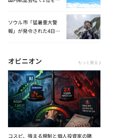
録…「上半期搭乗率
93%」
ソウル市「猛暑重大警
報」が発令された4日、
熱中症患者39人追加発
生
オピニオン
もっと見る
コスピ、強まる規制と個人投資家の賭