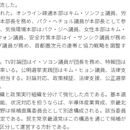
流した。
れた。オンライン疎通本部はキム・ソンフェ議員、労
本部長を務め、パク・ヘチョル議員が本部長として参
、気候環境本部はパク・ジヘ議員、女性本部はキム・
ウォン議員、安全対策本部はイ・サンシク議員が務め
グ議員が務め、首都圏次元の連帯と協力戦略を調整す
。TV討論団はイ・ソヨン議員が団長を務め、特報団は
率いる。公明選挙実践団はキム・ヒョン議員、法律支
担当する。討論対応、政策検証、法律支援、公正選挙
。
織と政策実行組織を分けて強化した点である。基本選
能、状況対応を担うならば、半導体産業育成、京畿北
野は候補直属委員会として別途構成される。該当委員
定である。民主党京畿道党はこの構造を通じて候補が
区分して運営する方針である。