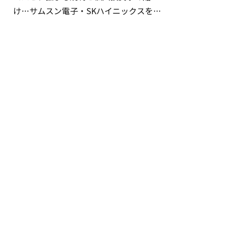
け…サムスン電子・SKハイニックスを巡
る明暗