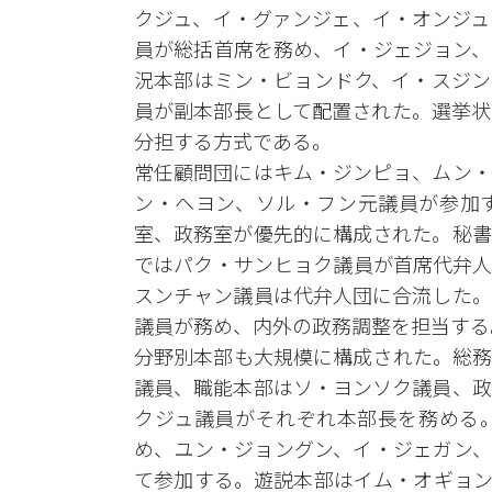
クジュ、イ・グァンジェ、イ・オンジュ
員が総括首席を務め、イ・ジェジョン、
況本部はミン・ビョンドク、イ・スジン
員が副本部長として配置された。選挙状
分担する方式である。
常任顧問団にはキム・ジンピョ、ムン・
ン・ヘヨン、ソル・フン元議員が参加
室、政務室が優先的に構成された。秘書
ではパク・サンヒョク議員が首席代弁人
スンチャン議員は代弁人団に合流した。
議員が務め、内外の政務調整を担当する
分野別本部も大規模に構成された。総務
議員、職能本部はソ・ヨンソク議員、政
クジュ議員がそれぞれ本部長を務める
め、ユン・ジョングン、イ・ジェガン、
て参加する。遊説本部はイム・オギョン