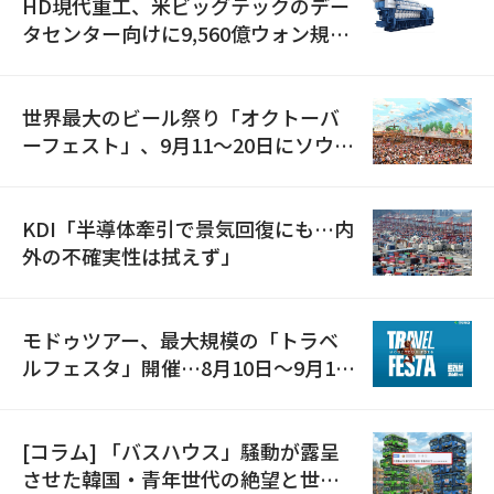
HD現代重工、米ビッグテックのデー
タセンター向けに9,560億ウォン規模
の発電設備を受注…「過去最大」
世界最大のビール祭り「オクトーバ
ーフェスト」、9月11〜20日にソウル
で開催
KDI「半導体牽引で景気回復にも…内
外の不確実性は拭えず」
モドゥツアー、最大規模の「トラベ
ルフェスタ」開催…8月10日～9月11
日
[コラム] 「バスハウス」騒動が露呈
させた韓国・青年世代の絶望と世代