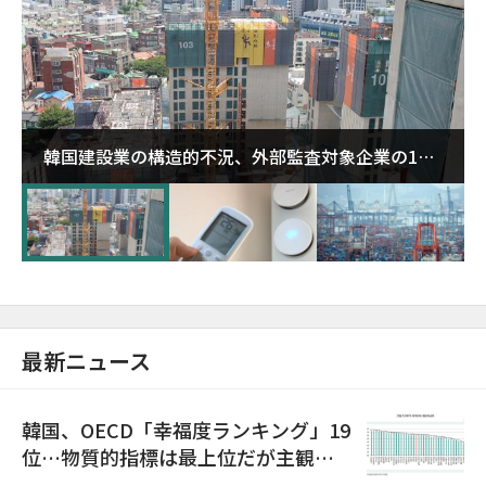
韓国建設業の構造的不況、外部監査対象企業の1割
超が「ゾンビ企業」に…5年で2.8倍増
最新ニュース
韓国、OECD「幸福度ランキング」19
位…物質的指標は最上位だが主観的
満足度は最下位