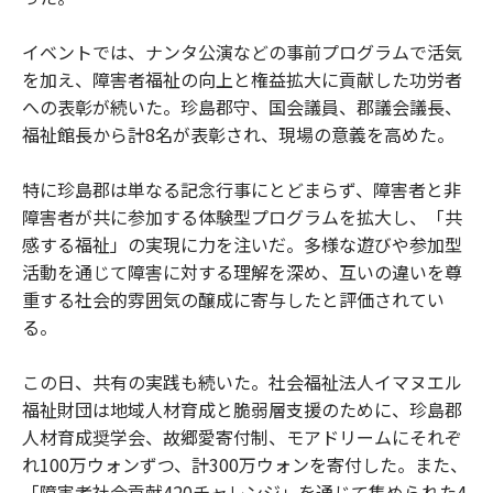
イベントでは、ナンタ公演などの事前プログラムで活気
を加え、障害者福祉の向上と権益拡大に貢献した功労者
への表彰が続いた。珍島郡守、国会議員、郡議会議長、
福祉館長から計8名が表彰され、現場の意義を高めた。
特に珍島郡は単なる記念行事にとどまらず、障害者と非
障害者が共に参加する体験型プログラムを拡大し、「共
感する福祉」の実現に力を注いだ。多様な遊びや参加型
活動を通じて障害に対する理解を深め、互いの違いを尊
重する社会的雰囲気の醸成に寄与したと評価されてい
る。
この日、共有の実践も続いた。社会福祉法人イマヌエル
福祉財団は地域人材育成と脆弱層支援のために、珍島郡
人材育成奨学会、故郷愛寄付制、モアドリームにそれぞ
れ100万ウォンずつ、計300万ウォンを寄付した。また、
「障害者社会貢献420チャレンジ」を通じて集められた4