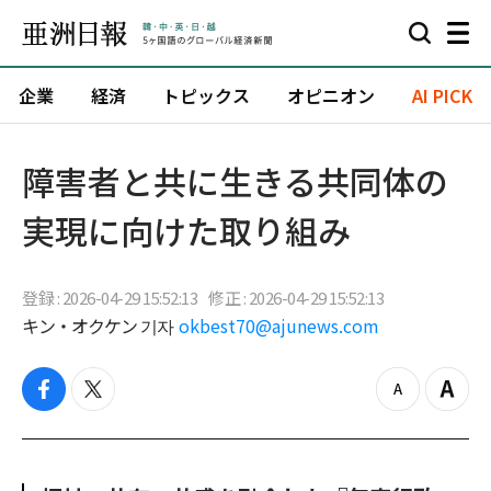
企業
経済
トピックス
オピニオン
AI PICK
障害者と共に生きる共同体の
実現に向けた取り組み
登録 : 2026-04-29 15:52:13
修正 : 2026-04-29 15:52:13
キン・オクケン 기자
okbest70@ajunews.com
f
t
z
Z
a
w
o
o
c
i
o
o
e
t
m
m
b
t
o
i