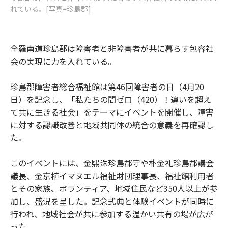
れている。[写真=珍島郡]
全羅南道珍島郡は障害者と非障害者が共に暮らす包容社
会の実現に力を入れている。
珍島郡障害者総合福祉館は第46回障害者の日（4月20
日）を記念し、「私たちの間ゼロ（420）！違いを超え
て共に生きる社会」をテーマにイベントを開催し、障害
に対する認識改善と地域共同体の統合の意義を再確認し
た。
このイベントには、金熙洙珍島郡守や朴金礼珍島郡議会
議長、金京植イマヌエル福祉財団理事長、福祉館利用者
とその家族、ボランティア、地域住民など350人以上が参
加し、盛況を呈した。記念式典と体験イベントが同時に
行われ、地域社会が共に参加する温かい共有の場が広が
った。