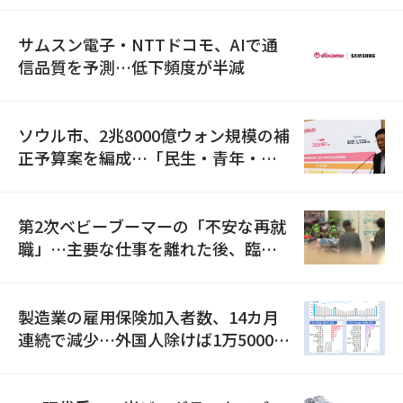
サムスン電子・NTTドコモ、AIで通
信品質を予測…低下頻度が半減
ソウル市、2兆8000億ウォン規模の補
正予算案を編成…「民生・青年・安
全」に8100億ウォンを集中投資
第2次ベビーブーマーの「不安な再就
職」…主要な仕事を離れた後、臨時
職が2倍近くに急増
製造業の雇用保険加入者数、14カ月
連続で減少…外国人除けば1万5000人
減