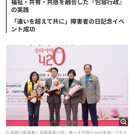
福祉・共有・共感を融合した『包容行政』
o
e
u
n
の実践
o
r
t
k
「違いを超えて共に」障害者の日記念イベ
ント成功
珍島郡は障害者と非障害者が共に暮らす包容社会の実現に力を入