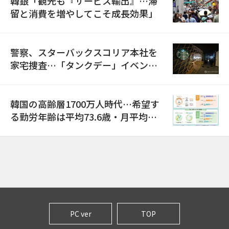
韓銀「観光も『サービス輸出』…滞
留と消費を増やしてこそ成長効果」
警察、スターバックスコリア本社を
家宅捜査…「タンクデー」イベント
巡り侮辱容疑
韓国の高齢層1700万人時代…希望す
る勤労年齢は平均73.6歳・月平均賃
金は300万ウォン以上
PC ver
TOP