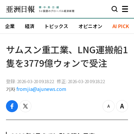
企業
経済
トピックス
オピニオン
AI PICK
サムスン重工業、LNG運搬船1
隻を3779億ウォンで受注
登録 : 2026-03-20 09:18:22
修正 : 2026-03-20 09:18:22
기자
fromjia@ajunews.com
f
t
z
Z
a
w
o
o
c
i
o
o
e
t
m
m
b
t
o
i