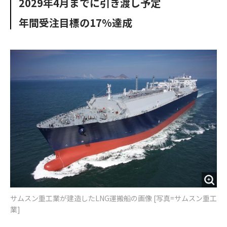
2029年4月までに引き渡し予定
o
e
u
n
o
r
t
年間受注目標の17%達成
k
サムスン重工業が建造したLNG運搬船の画像 [写真=サムスン重工
業]