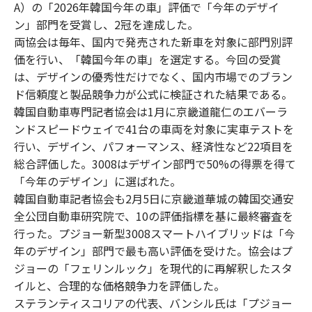
A）の「2026年韓国今年の車」評価で「今年のデザイ
ン」部門を受賞し、2冠を達成した。
両協会は毎年、国内で発売された新車を対象に部門別評
価を行い、「韓国今年の車」を選定する。今回の受賞
は、デザインの優秀性だけでなく、国内市場でのブラン
ド信頼度と製品競争力が公式に検証された結果である。
韓国自動車専門記者協会は1月に京畿道龍仁のエバーラ
ンドスピードウェイで41台の車両を対象に実車テストを
行い、デザイン、パフォーマンス、経済性など22項目を
総合評価した。3008はデザイン部門で50%の得票を得て
「今年のデザイン」に選ばれた。
韓国自動車記者協会も2月5日に京畿道華城の韓国交通安
全公団自動車研究院で、10の評価指標を基に最終審査を
行った。プジョー新型3008スマートハイブリッドは「今
年のデザイン」部門で最も高い評価を受けた。協会はプ
ジョーの「フェリンルック」を現代的に再解釈したスタ
イルと、合理的な価格競争力を評価した。
ステランティスコリアの代表、バンシル氏は「プジョー