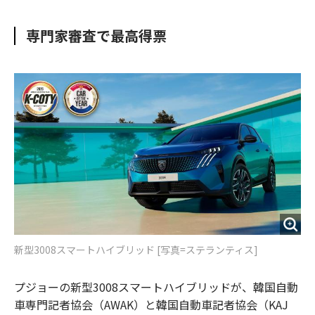
e
t
m
m
b
t
o
i
専門家審査で最高得票
o
e
u
n
o
r
t
k
新型3008スマートハイブリッド [写真=ステランティス]
プジョーの新型3008スマートハイブリッドが、韓国自動
車専門記者協会（AWAK）と韓国自動車記者協会（KAJ