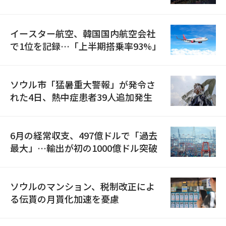
国が参加
イースター航空、韓国国内航空会社
で1位を記録…「上半期搭乗率93%」
ソウル市「猛暑重大警報」が発令さ
れた4日、熱中症患者39人追加発生
6月の経常収支、497億ドルで「過去
最大」…輸出が初の1000億ドル突破
ソウルのマンション、税制改正によ
る伝貰の月貰化加速を憂慮