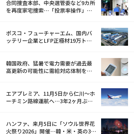
合同捜査本部、中央選管委など9カ所
を再度家宅捜索…「投票率操作」の
資料を確保
ポスコ・フューチャーエム、国内バ
ッテリー企業とLFP正極材19万トン
の供給契約を締結
韓国政府、猛暑で電力需要が過去最
高更新の可能性に需給対応体制を点
検
エアプレミア、11月5日から仁川〜ホ
ーチミン路線運航へ…3年2ヶ月ぶり
の再開
ハンファ、来月5日に「ソウル世界花
火祭り2026」開催…韓・米・英の3カ