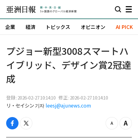
企業
経済
トピックス
オピニオン
AI PICK
プジョー新型3008スマートハ
イブリッド、デザイン賞2冠達
成
登録 : 2026-02-27 10:14:10
修正 : 2026-02-27 10:14:10
リ・セイシン 기자
leesj@ajunews.com
f
t
z
Z
a
w
o
o
c
i
o
o