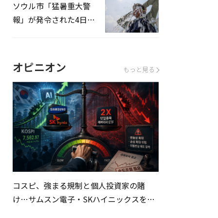
ソウル市「猛暑重大警
報」が発令された4日、
熱中症患者39人追加発
生
オピニオン
もっと見る
コスピ、強まる規制と個人投資家の賭
け…サムスン電子・SKハイニックスを巡
る明暗