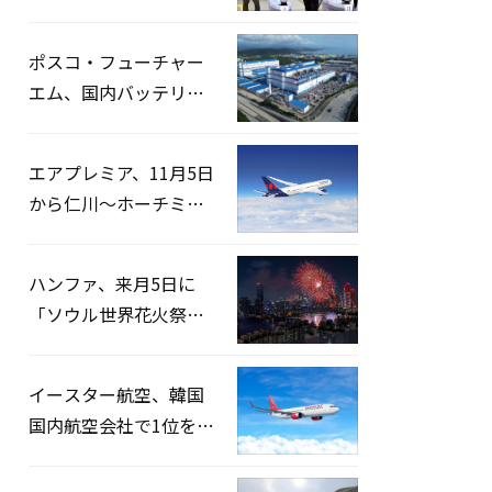
宅捜索…「投票率操
作」の資料を確保
ポスコ・フューチャー
エム、国内バッテリー
企業とLFP正極材19万ト
ンの供給契約を締結
エアプレミア、11月5日
から仁川〜ホーチミン
路線運航へ…3年2ヶ月
ぶりの再開
ハンファ、来月5日に
「ソウル世界花火祭り
2026」開催…韓・米・
英の3カ国が参加
イースター航空、韓国
国内航空会社で1位を記
録…「上半期搭乗率
93%」