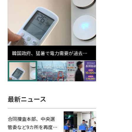
韓国政府、猛暑で電力需要が過去最
高更新の可能性に需給対応体制を点
検
最新ニュース
合同捜査本部、中央選
管委など9カ所を再度家