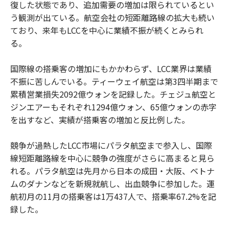
復した状態であり、追加需要の増加は限られているとい
う観測が出ている。航空会社の短距離路線の拡大も続い
ており、来年もLCCを中心に業績不振が続くとみられ
る。
国際線の搭乗客の増加にもかかわらず、LCC業界は業績
不振に苦しんでいる。ティーウェイ航空は第3四半期まで
累積営業損失2092億ウォンを記録した。チェジュ航空と
ジンエアーもそれぞれ1294億ウォン、65億ウォンの赤字
を出すなど、実績が搭乗客の増加と反比例した。
競争が過熱したLCC市場にパラタ航空まで参入し、国際
線短距離路線を中心に競争の強度がさらに高まると見ら
れる。パラタ航空は先月から日本の成田・大阪、ベトナ
ムのダナンなどを新規就航し、出血競争に参加した。運
航初月の11月の搭乗客は1万437人で、搭乗率67.2%を記
録した。