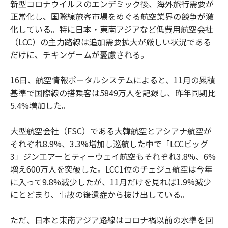
新型コロナウイルスのエンデミック後、海外旅行需要が
正常化し、国際線旅客市場をめぐる航空業界の競争が激
化している。特に日本・東南アジアなど低費用航空会社
（LCC）の主力路線は追加需要拡大が厳しい状況である
だけに、チキンゲームが憂慮される。
16日、航空情報ポータルシステムによると、11月の累積
基準で国際線の搭乗客は5849万人を記録し、昨年同期比
5.4%増加した。
大型航空会社（FSC）である大韓航空とアシアナ航空が
それぞれ8.9%、3.3%増加し巡航した中で「LCCビッグ
3」ジンエアーとティーウェイ航空もそれぞれ3.8%、6%
増え600万人を突破した。LCC1位のチェジュ航空は今年
に入って9.8%減少したが、11月だけを見れば1.9%減少
にとどまり、事故の後遺症から抜け出している。
ただ、日本と東南アジア路線はコロナ禍以前の水準を回