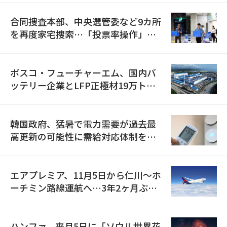
合同捜査本部、中央選管委など9カ所
を再度家宅捜索…「投票率操作」の
資料を確保
ポスコ・フューチャーエム、国内バ
ッテリー企業とLFP正極材19万トン
の供給契約を締結
韓国政府、猛暑で電力需要が過去最
高更新の可能性に需給対応体制を点
検
エアプレミア、11月5日から仁川〜ホ
ーチミン路線運航へ…3年2ヶ月ぶり
の再開
ハンファ、来月5日に「ソウル世界花