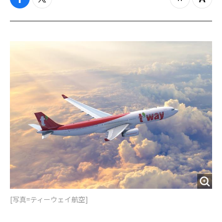
f
t
z
Z
a
w
o
o
c
i
o
o
e
t
m
m
b
t
o
i
o
e
u
n
o
r
t
k
[写真=ティーウェイ航空]