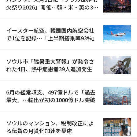
火祭り2026」開催…韓・米・英の3カ
国が参加
イースター航空、韓国国内航空会社
で1位を記録…「上半期搭乗率93%」
ソウル市「猛暑重大警報」が発令さ
れた4日、熱中症患者39人追加発生
6月の経常収支、497億ドルで「過去
最大」…輸出が初の1000億ドル突破
ソウルのマンション、税制改正によ
る伝貰の月貰化加速を憂慮