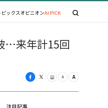
トピックス
オピニオン
AI PICK
破…来年計15回
注目記事