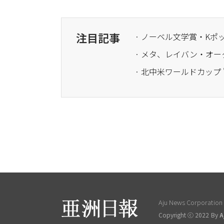
注目記事
· ノーベル文学賞・K
Aju News Corporation L
Copyright ⓒ 2022 By
A