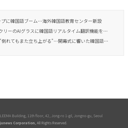
ポップに韓国語ブーム…海外韓国語教育センター新設
· メタ、レイバン・オークリーのAIグラスに韓国語リアルタイム翻訳機能を導入
· 北中米ワールドカップ "倒れてもまた立ち上がる"…開幕式に響いた韓国語の歌詞
EEMA Building, 11th floor, 42, Jong-ro 1-gil, Jongno-gu, Seoul
junews Corporation
, All Rights Reserved.