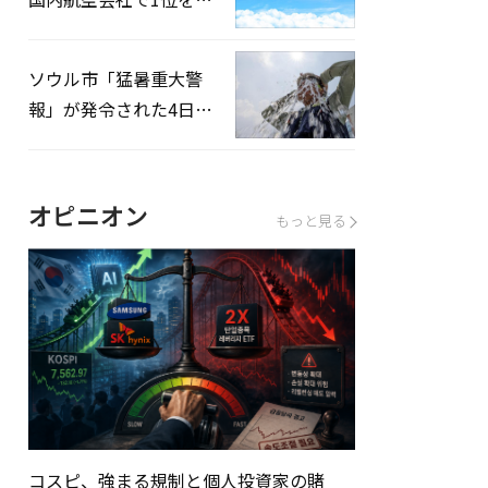
録…「上半期搭乗率
93%」
ソウル市「猛暑重大警
報」が発令された4日、
熱中症患者39人追加発
生
オピニオン
もっと見る
コスピ、強まる規制と個人投資家の賭