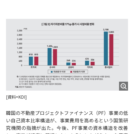
e
t
m
m
b
t
o
i
o
e
u
n
o
r
t
k
[資料=KDI]
韓国の不動産プロジェクトファイナンス（PF）事業の低
い自己資本比率構造が、事業費用を高めるという国策研
究機関の指摘が出た。今後、PF事業の資本構造を改善