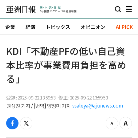
企業
経済
トピックス
オピニオン
AI PICK
KDI「不動産PFの低い自己資
本比率が事業費用負担を高め
る」
登録 : 2025-09-22 13:59:53
修正 : 2025-09-22 13:59:53
권성진 기자 / [번역] 양정미 기자
ssaleya@ajunews.com
f
t
z
Z
a
w
o
o
c
i
o
o