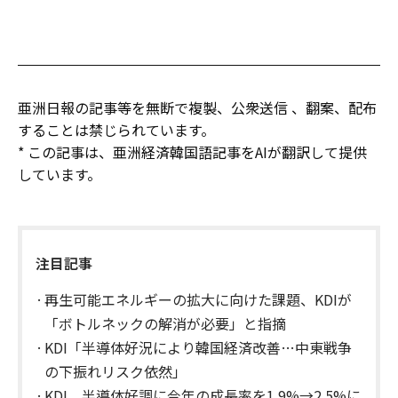
亜洲日報の記事等を無断で複製、公衆送信 、翻案、配布
することは禁じられています。
* この記事は、亜洲経済韓国語記事をAIが翻訳して提供
しています。
注目記事
再生可能エネルギーの拡大に向けた課題、KDIが
「ボトルネックの解消が必要」と指摘
KDI「半導体好況により韓国経済改善…中東戦争
の下振れリスク依然」
KDI、半導体好調に今年の成長率を1.9%→2.5%に