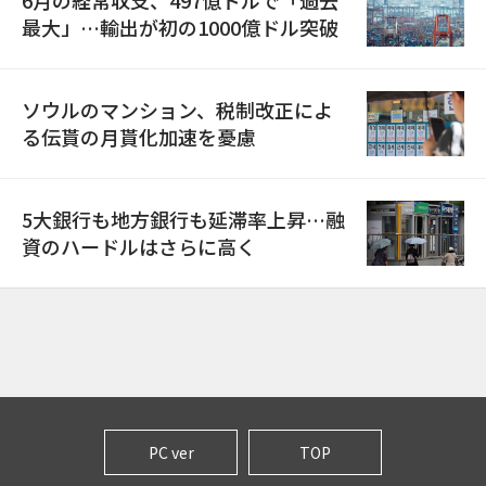
6月の経常収支、497億ドルで「過去
最大」…輸出が初の1000億ドル突破
ソウルのマンション、税制改正によ
る伝貰の月貰化加速を憂慮
5大銀行も地方銀行も延滞率上昇…融
資のハードルはさらに高く
PC ver
TOP