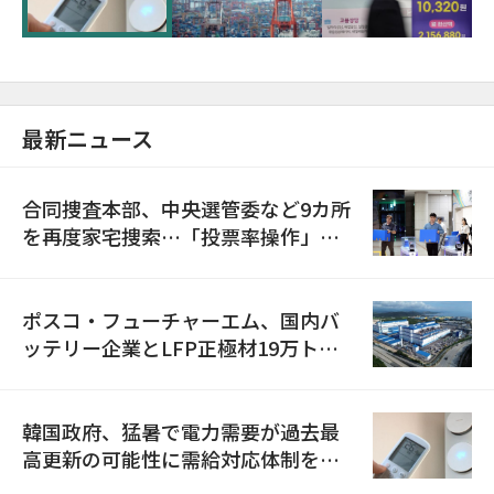
最新ニュース
合同捜査本部、中央選管委など9カ所
を再度家宅捜索…「投票率操作」の
資料を確保
ポスコ・フューチャーエム、国内バ
ッテリー企業とLFP正極材19万トン
の供給契約を締結
韓国政府、猛暑で電力需要が過去最
高更新の可能性に需給対応体制を点
検