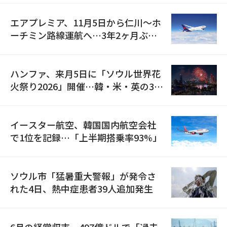
エアプレミア、11月5日から仁川〜ホ
ーチミン路線運航へ…3年2ヶ月ぶり
の再開
ハンファ、来月5日に「ソウル世界花
火祭り2026」開催…韓・米・英の3カ
国が参加
イースター航空、韓国国内航空会社
で1位を記録…「上半期搭乗率93%」
ソウル市「猛暑重大警報」が発令さ
れた4日、熱中症患者39人追加発生