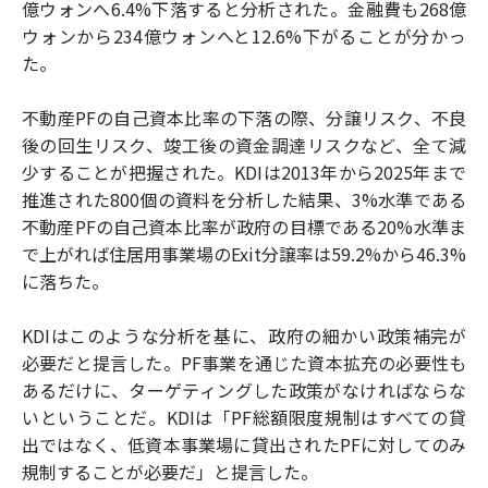
億ウォンへ6.4%下落すると分析された。金融費も268億
ウォンから234億ウォンへと12.6%下がることが分かっ
た。
不動産PFの自己資本比率の下落の際、分譲リスク、不良
後の回生リスク、竣工後の資金調達リスクなど、全て減
少することが把握された。KDIは2013年から2025年まで
推進された800個の資料を分析した結果、3%水準である
不動産PFの自己資本比率が政府の目標である20%水準ま
で上がれば住居用事業場のExit分譲率は59.2%から46.3%
に落ちた。
KDIはこのような分析を基に、政府の細かい政策補完が
必要だと提言した。PF事業を通じた資本拡充の必要性も
あるだけに、ターゲティングした政策がなければならな
いということだ。KDIは「PF総額限度規制はすべての貸
出ではなく、低資本事業場に貸出されたPFに対してのみ
規制することが必要だ」と提言した。