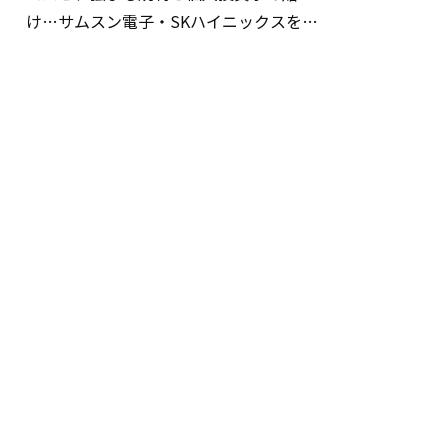
け…サムスン電子・SKハイニックスを巡
る明暗