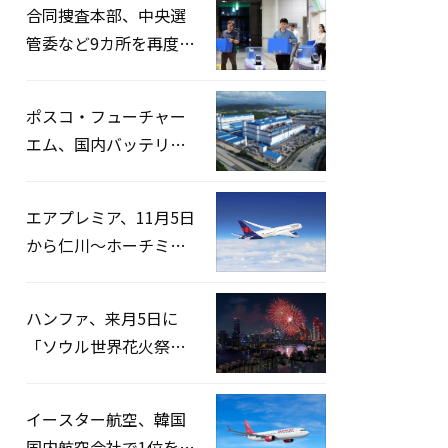
合同捜査本部、中央選
管委など9カ所を再度家
宅捜索…「投票率操
作」の資料を確保
ポスコ・フューチャー
エム、国内バッテリー
企業とLFP正極材19万ト
ンの供給契約を締結
エアプレミア、11月5日
から仁川〜ホーチミン
路線運航へ…3年2ヶ月
ぶりの再開
ハンファ、来月5日に
「ソウル世界花火祭り
2026」開催…韓・米・
英の3カ国が参加
イースター航空、韓国
国内航空会社で1位を記