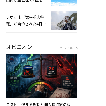
録…「上半期搭乗率
93%」
ソウル市「猛暑重大警
報」が発令された4日、
熱中症患者39人追加発
生
オピニオン
もっと見る
コスピ、強まる規制と個人投資家の賭