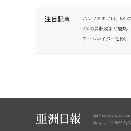
注目記事
· ハンファエアロ、KAI
· KAIの買収競争が加
· チームネイバーとKAI
Aju News Corporation L
Copyright ⓒ 2022 By
A