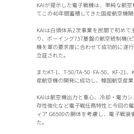
KAIが提示した電子戦機は、単純な航
てこの40年間蓄積してきた国産航空機
KAIは白頭体系2次事業を民間で初め
り、ボーイング737基盤の航空統制機(ピ
機を軍の要求度に合わせて成功的に遂行
立証された。
またKT-1、T-50/TA-50·FA-50、
産航空機の開発に成功し、韓国航空産業
KAIは航空機出力と重心、冷却・電力
存性強化など電子戦任務特性と今回の電
ィア G6500の胴体を考慮し、電子
た。