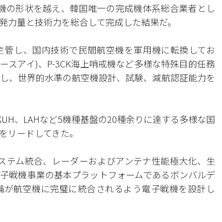
空機の形状を越え、韓国唯一の完成機体系総合業者とし
開発力量と技術力を総合して完成した結果だ。
て主管し、国内技術で民間航空機を軍用機に転換してお
ースアイ)、P-3CK海上哨戒機など多様な特殊目的任務
し、世界的水準の航空機設計、試験、減航認証能力を
KF-21、KUH、LAHなど5機種基盤の20種余りに達する多様な国
をリードしてきた。
システム統合、レーダーおよびアンテナ性能極大化、生
子戦機事業の基本プラットフォームであるボンバルデ
戦装備が航空機に完璧に統合されるよう電子戦機を設計し