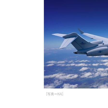
［写真＝KAI］