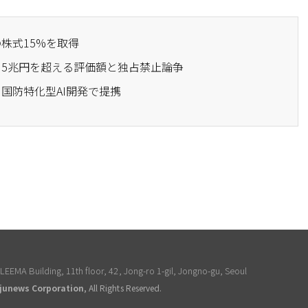
の株式15%を取得
熱、5兆円を超える評価額と独占禁止論争
、国防特化型AI開発で提携
EEMA Building, 11th floor, 42, Jong-ro 1-gil, Jongno-gu, Seoul
junews Corporation
, All Rights Reserved.