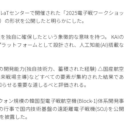
ルaTセンターで開催された「2025電子戦ワークショッ
）の形状を公開したと明らかにした。
を独自に確保したという象徴的な意味を持つ。 KAIの
ラットフォームとして設計され、人工知能(AI)搭載な
Iの開発能力(独自技術力、蓄積された経験) △国産航空
未来戦場主導)などすべての要素が集約された結果であ
に知らせる重要な道しるべと評価される。
ウォン規模の韓国型電子戦航空機(Block-1)体系開発事
行事で国内技術基盤の遠距離電子戦機(SOJ)を公開
を披露した。