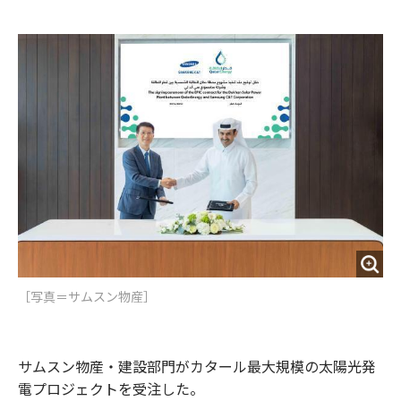
e
t
m
m
b
t
o
i
o
e
u
n
o
r
t
k
［写真＝サムスン物産］
サムスン物産・建設部門がカタール最大規模の太陽光発
電プロジェクトを受注した。