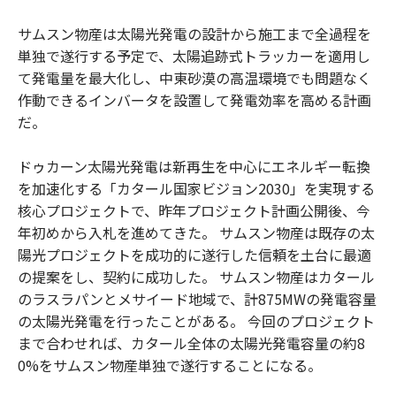
サムスン物産は太陽光発電の設計から施工まで全過程を
単独で遂行する予定で、太陽追跡式トラッカーを適用し
て発電量を最大化し、中東砂漠の高温環境でも問題なく
作動できるインバータを設置して発電効率を高める計画
だ。
ドゥカーン太陽光発電は新再生を中心にエネルギー転換
を加速化する「カタール国家ビジョン2030」を実現する
核心プロジェクトで、昨年プロジェクト計画公開後、今
年初めから入札を進めてきた。 サムスン物産は既存の太
陽光プロジェクトを成功的に遂行した信頼を土台に最適
の提案をし、契約に成功した。 サムスン物産はカタール
のラスラパンとメサイード地域で、計875MWの発電容量
の太陽光発電を行ったことがある。 今回のプロジェクト
まで合わせれば、カタール全体の太陽光発電容量の約8
0%をサムスン物産単独で遂行することになる。