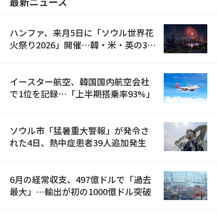
最新ニュース
ハンファ、来月5日に「ソウル世界花
火祭り2026」開催…韓・米・英の3カ
国が参加
イースター航空、韓国国内航空会社
で1位を記録…「上半期搭乗率93%」
ソウル市「猛暑重大警報」が発令さ
れた4日、熱中症患者39人追加発生
6月の経常収支、497億ドルで「過去
最大」…輸出が初の1000億ドル突破