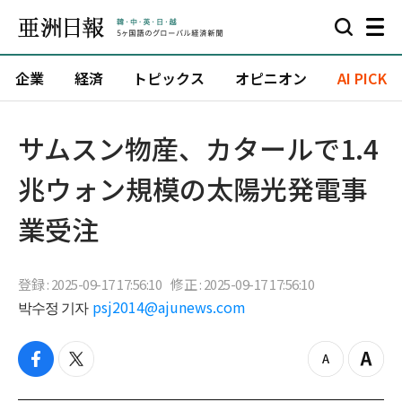
企業
経済
トピックス
オピニオン
AI PICK
サムスン物産、カタールで1.4
兆ウォン規模の太陽光発電事
業受注
登録 : 2025-09-17 17:56:10
修正 : 2025-09-17 17:56:10
박수정 기자
psj2014@ajunews.com
f
t
z
Z
a
w
o
o
c
i
o
o