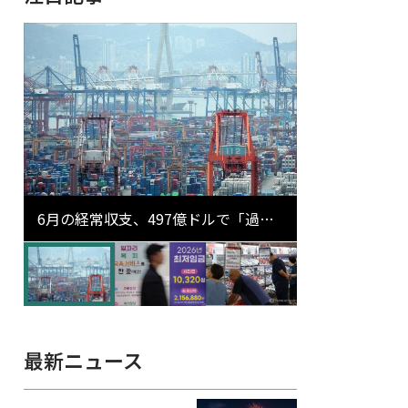
6月の経常収支、497億ドルで「過去
最大」…輸出が初の1000億ドル突破
最新ニュース