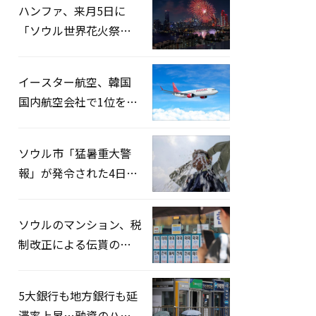
ハンファ、来月5日に
「ソウル世界花火祭り
2026」開催…韓・米・
英の3カ国が参加
イースター航空、韓国
国内航空会社で1位を記
録…「上半期搭乗率
93%」
ソウル市「猛暑重大警
報」が発令された4日、
熱中症患者39人追加発
生
ソウルのマンション、税
制改正による伝貰の月
貰化加速を憂慮
5大銀行も地方銀行も延
滞率上昇…融資のハー