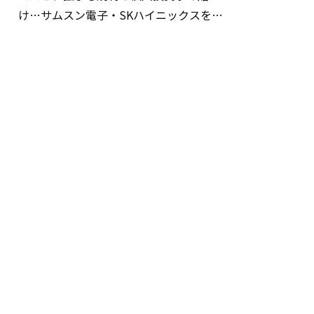
け…サムスン電子・SKハイニックスを巡
る明暗