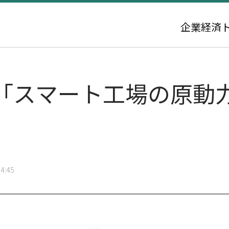
企業
経済
「スマート工場の原動
4:45