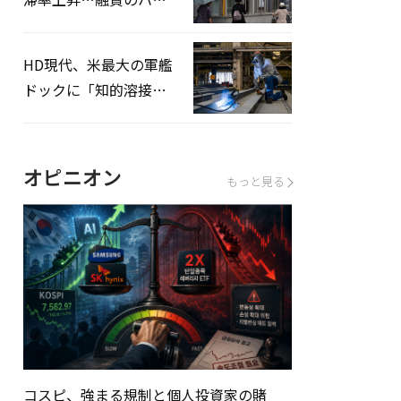
ドルはさらに高く
HD現代、米最大の軍艦
ドックに「知的溶接」
システムを導入へ
オピニオン
もっと見る
コスピ、強まる規制と個人投資家の賭