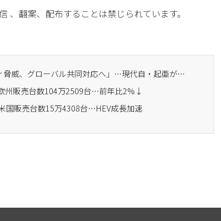
信 、翻案、配布することは禁じられています。
· 「AI時代のセキュリティ脅威、グローバル共同対応へ」…現代自・起亜が「サイバーセキュリティ・ワーキンググループ」を発足
欧州販売台数104万2509台…前年比2%↓
米国販売台数15万4308台…HEV成長加速