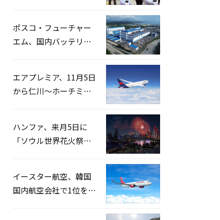
宅捜索…「投票率操
作」の資料を確保
ポスコ・フューチャー
エム、国内バッテリー
企業とLFP正極材19万ト
ンの供給契約を締結
エアプレミア、11月5日
から仁川〜ホーチミン
路線運航へ…3年2ヶ月
ぶりの再開
ハンファ、来月5日に
「ソウル世界花火祭り
2026」開催…韓・米・
英の3カ国が参加
イースター航空、韓国
国内航空会社で1位を記
録…「上半期搭乗率
93%」