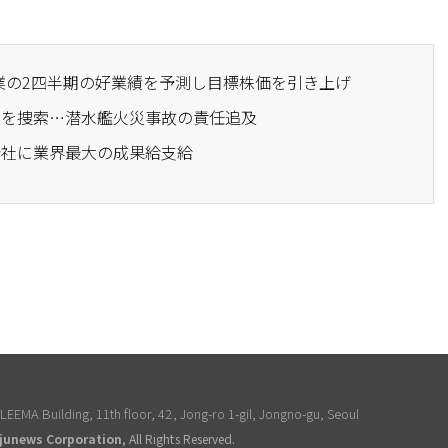
工業の2四半期の好業績を予測し目標株価を引き上げ
工業を捜索…潜水艦火災事故の責任追及
力会社に業界最大の成果給支給
EEMA Building, 11th floor, 42, Jong-ro 1-gil, Jongno-gu, Seoul
junews Corporation
, All Rights Reserved.