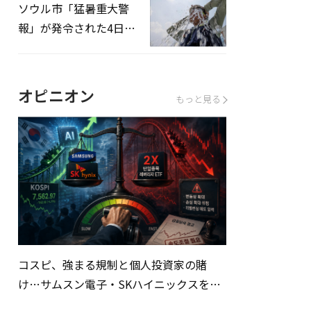
ソウル市「猛暑重大警
報」が発令された4日、
熱中症患者39人追加発
生
オピニオン
もっと見る
コスピ、強まる規制と個人投資家の賭
け…サムスン電子・SKハイニックスを巡
る明暗