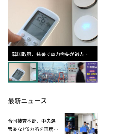
韓国政府、猛暑で電力需要が過去最
高更新の可能性に需給対応体制を点
検
最新ニュース
合同捜査本部、中央選
管委など9カ所を再度家