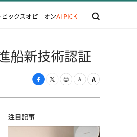
トピックス
オピニオン
AI PICK
進船新技術認証
注目記事