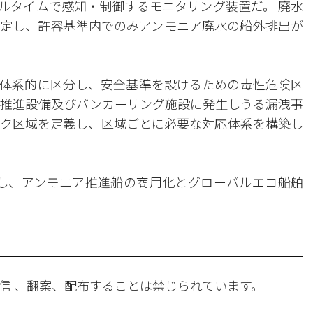
ルタイムで感知・制御するモニタリング装置だ。 廃水
定し、許容基準内でのみアンモニア廃水の船外排出が
体系的に区分し、安全基準を設けるための毒性危険区
ア推進設備及びバンカーリング施設に発生しうる漏洩事
スク区域を定義し、区域ごとに必要な対応体系を構築し
し、アンモニア推進船の商用化とグローバルエコ船舶
信 、翻案、配布することは禁じられています。