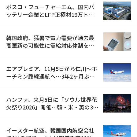
ポスコ・フューチャーエム、国内バ
ッテリー企業とLFP正極材19万トン
の供給契約を締結
韓国政府、猛暑で電力需要が過去最
高更新の可能性に需給対応体制を点
検
エアプレミア、11月5日から仁川〜ホ
ーチミン路線運航へ…3年2ヶ月ぶり
の再開
ハンファ、来月5日に「ソウル世界花
火祭り2026」開催…韓・米・英の3カ
国が参加
イースター航空、韓国国内航空会社