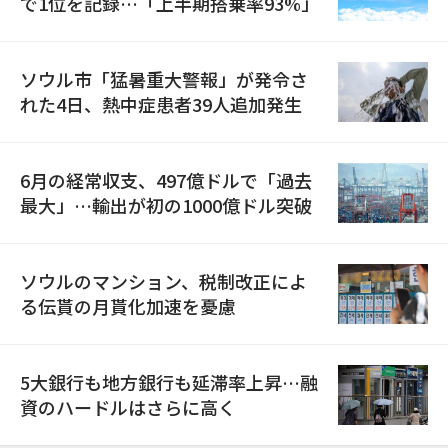
で1位を記録…「上半期搭乗率93%」
ソウル市「猛暑重大警報」が発令さ
れた4日、熱中症患者39人追加発生
6月の経常収支、497億ドルで「過去
最大」…輸出が初の1000億ドル突破
ソウルのマンション、税制改正によ
る伝貰の月貰化加速を憂慮
5大銀行も地方銀行も延滞率上昇…融
資のハードルはさらに高く