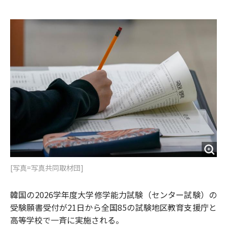
e
t
m
m
b
t
o
i
o
e
u
n
o
r
t
k
[写真=写真共同取材団]
韓国の2026学年度大学修学能力試験（センター試験）の
受験願書受付が21日から全国85の試験地区教育支援庁と
高等学校で一斉に実施される。