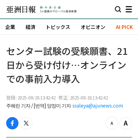
企業
経済
トピックス
オピニオン
AI PICK
センター試験の受験願書、21
日から受け付け…オンライン
での事前入力導入
登録 : 2025-08-18 13:42:42
修正 : 2025-08-18 13:42:42
주혜린 기자 / [번역] 양정미 기자
ssaleya@ajunews.com
f
t
z
Z
a
w
o
o
c
i
o
o