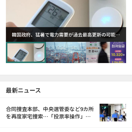
韓国政府、猛暑で電力需要が過去最高更新の可能性
に需給対応体制を点検
最新ニュース
合同捜査本部、中央選管委など9カ所
を再度家宅捜索…「投票率操作」の
資料を確保