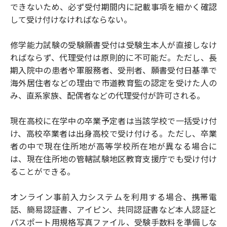
できないため、必ず受付期間内に記載事項を細かく確認
して受け付けなければならない。
修学能力試験の受験願書受付は受験生本人が直接しなけ
ればならず、代理受付は原則的に不可能だ。ただし、長
期入院中の患者や軍服務者、受刑者、願書受付日基準で
海外居住者などの理由で市道教育監の認定を受けた人の
み、直系家族、配偶者などの代理受付が許可される。
現在高校に在学中の卒業予定者は当該学校で一括受け付
け、高校卒業者は出身高校で受け付ける。ただし、卒業
者の中で現在住所地が高等学校所在地が異なる場合に
は、現在住所地の管轄試験地区教育支援庁でも受け付け
ることができる。
オンライン事前入力システムを利用する場合、携帯電
話、簡易認証書、アイピン、共同認証書など本人認証と
パスポート用規格写真ファイル、受験手数料を準備しな