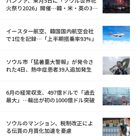
ハンファ、来月5日に「ソウル世界花
火祭り2026」開催…韓・米・英の3カ
国が参加
イースター航空、韓国国内航空会社
で1位を記録…「上半期搭乗率93%」
ソウル市「猛暑重大警報」が発令さ
れた4日、熱中症患者39人追加発生
6月の経常収支、497億ドルで「過去
最大」…輸出が初の1000億ドル突破
ソウルのマンション、税制改正によ
る伝貰の月貰化加速を憂慮