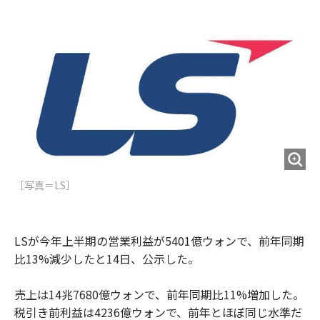
e
t
m
m
b
t
o
i
o
e
u
n
o
r
t
k
［写真＝LS］
LSが今年上半期の営業利益が5401億ウォンで、前年同期
比13%減少したと14日、公示した。
売上は14兆7680億ウォンで、前年同期比11%増加した。
税引き前利益は4236億ウォンで、前年とほぼ同じ水準だ