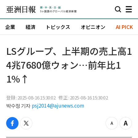
企業
経済
トピックス
オピニオン
AI PICK
LSグループ、上半期の売上高1
4兆7680億ウォン…前年比1
1%↑
登録 : 2025-08-16 15:30:02
修正 : 2025-08-16 15:30:02
박수정 기자
psj2014@ajunews.com
f
t
z
Z
a
w
o
o
c
i
o
o