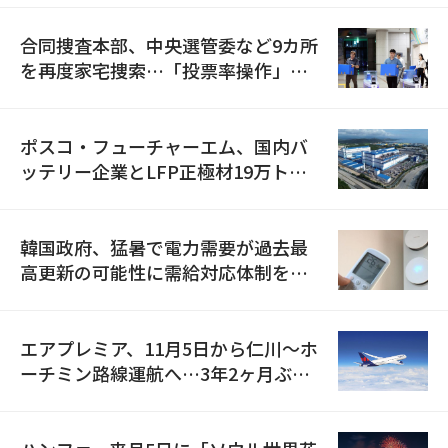
合同捜査本部、中央選管委など9カ所
を再度家宅捜索…「投票率操作」の
資料を確保
ポスコ・フューチャーエム、国内バ
ッテリー企業とLFP正極材19万トン
の供給契約を締結
韓国政府、猛暑で電力需要が過去最
高更新の可能性に需給対応体制を点
検
エアプレミア、11月5日から仁川〜ホ
ーチミン路線運航へ…3年2ヶ月ぶり
の再開