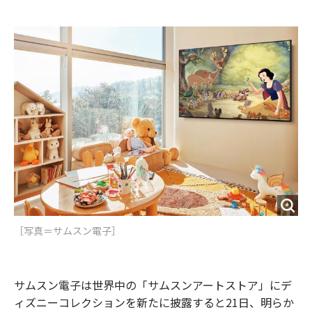
e
t
m
m
b
t
o
i
o
e
u
n
o
r
t
k
［写真＝サムスン電子］
サムスン電子は世界中の「サムスンアートストア」にデ
ィズニーコレクションを新たに披露すると21日、明らか