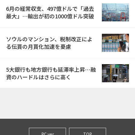
6月の経常収支、497億ドルで「過去
最大」…輸出が初の1000億ドル突破
ソウルのマンション、税制改正によ
る伝貰の月貰化加速を憂慮
5大銀行も地方銀行も延滞率上昇…融
資のハードルはさらに高く
PC ver
TOP