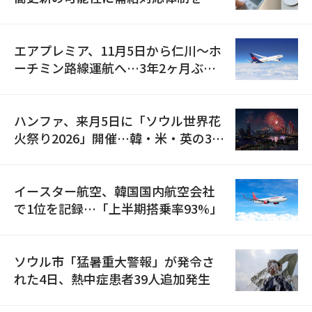
検
エアプレミア、11月5日から仁川〜ホ
ーチミン路線運航へ…3年2ヶ月ぶり
の再開
ハンファ、来月5日に「ソウル世界花
火祭り2026」開催…韓・米・英の3カ
国が参加
イースター航空、韓国国内航空会社
で1位を記録…「上半期搭乗率93%」
ソウル市「猛暑重大警報」が発令さ
れた4日、熱中症患者39人追加発生