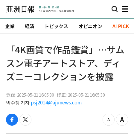
企業
経済
トピックス
オピニオン
AI PICK
「4K画質で作品鑑賞」…サム
スン電子アートストア、ディ
ズニーコレクションを披露
登録 : 2025-05-21 16:05:30
修正 : 2025-05-21 16:05:30
박수정 기자
psj2014@ajunews.com
f
t
z
Z
a
w
o
o
c
i
o
o