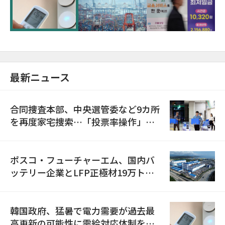
に需給対応体制を点検
最新ニュース
合同捜査本部、中央選管委など9カ所
を再度家宅捜索…「投票率操作」の
資料を確保
ポスコ・フューチャーエム、国内バ
ッテリー企業とLFP正極材19万トン
の供給契約を締結
韓国政府、猛暑で電力需要が過去最
高更新の可能性に需給対応体制を点