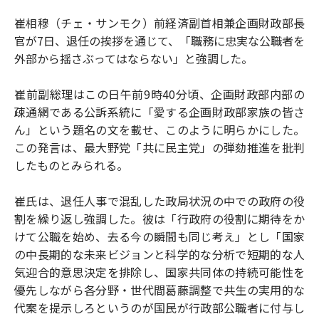
崔相穆（チェ・サンモク）前経済副首相兼企画財政部長
官が7日、退任の挨拶を通じて、「職務に忠実な公職者を
外部から揺さぶってはならない」と強調した。
崔前副総理はこの日午前9時40分頃、企画財政部内部の
疎通網である公訴系統に「愛する企画財政部家族の皆さ
ん」という題名の文を載せ、このように明らかにした。
この発言は、最大野党「共に民主党」の弾劾推進を批判
したものとみられる。
崔氏は、退任人事で混乱した政局状況の中での政府の役
割を繰り返し強調した。彼は「行政府の役割に期待をか
けて公職を始め、去る今の瞬間も同じ考え」とし「国家
の中長期的な未来ビジョンと科学的な分析で短期的な人
気迎合的意思決定を排除し、国家共同体の持続可能性を
優先しながら各分野・世代間葛藤調整で共生の実用的な
代案を提示しろというのが国民が行政部公職者に付与し