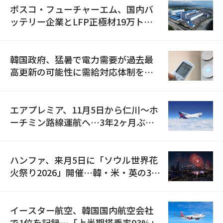
ポスコ・フューチャーエム、国内バ
ッテリー企業とLFP正極材19万トン
の供給契約を締結
韓国政府、猛暑で電力需要が過去最
高更新の可能性に需給対応体制を点
検
エアプレミア、11月5日から仁川〜ホ
ーチミン路線運航へ…3年2ヶ月ぶり
の再開
ハンファ、来月5日に「ソウル世界花
火祭り2026」開催…韓・米・英の3カ
国が参加
イースター航空、韓国国内航空会社
で1位を記録…「上半期搭乗率93%」