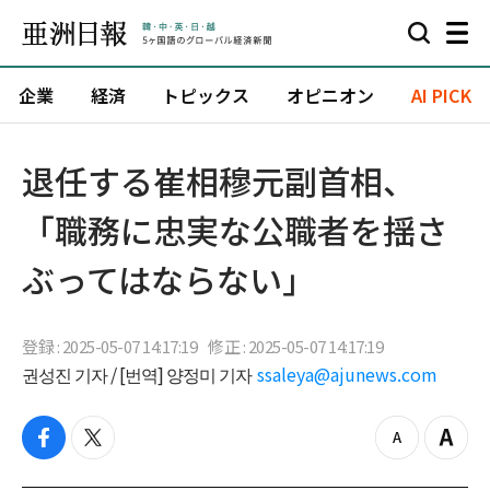
企業
経済
トピックス
オピニオン
AI PICK
退任する崔相穆元副首相、
「職務に忠実な公職者を揺さ
ぶってはならない」
登録 : 2025-05-07 14:17:19
修正 : 2025-05-07 14:17:19
권성진 기자 / [번역] 양정미 기자
ssaleya@ajunews.com
f
t
z
Z
a
w
o
o
c
i
o
o