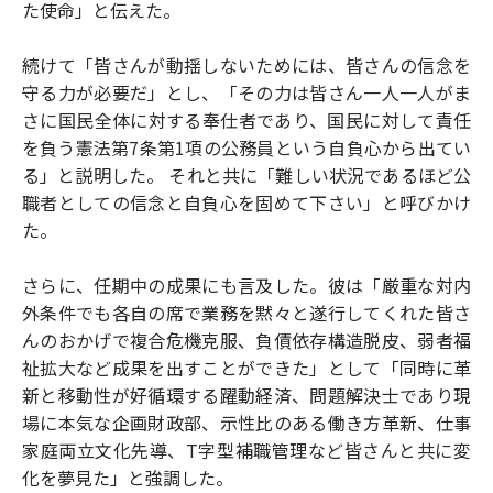
た使命」と伝えた。
続けて「皆さんが動揺しないためには、皆さんの信念を
守る力が必要だ」とし、「その力は皆さん一人一人がま
さに国民全体に対する奉仕者であり、国民に対して責任
を負う憲法第7条第1項の公務員という自負心から出てい
る」と説明した。 それと共に「難しい状況であるほど公
職者としての信念と自負心を固めて下さい」と呼びかけ
た。
さらに、任期中の成果にも言及した。彼は「厳重な対内
外条件でも各自の席で業務を黙々と遂行してくれた皆さ
んのおかげで複合危機克服、負債依存構造脱皮、弱者福
祉拡大など成果を出すことができた」として「同時に革
新と移動性が好循環する躍動経済、問題解決士であり現
場に本気な企画財政部、示性比のある働き方革新、仕事
家庭両立文化先導、T字型補職管理など皆さんと共に変
化を夢見た」と強調した。