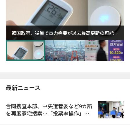
韓国政府、猛暑で電力需要が過去最高更新の可能性
に需給対応体制を点検
最新ニュース
合同捜査本部、中央選管委など9カ所
を再度家宅捜索…「投票率操作」の
資料を確保