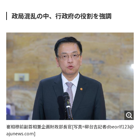
e
t
m
m
b
t
o
i
政局混乱の中、行政府の役割を強調
o
e
u
n
o
r
t
k
崔相穆前副首相兼企画財政部長官[写真=柳台吉記者dbeorlf123@
ajunews.com]