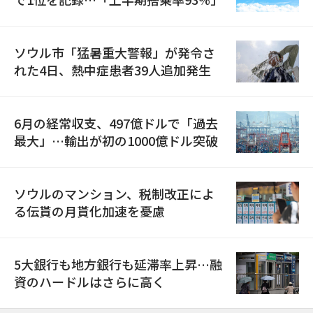
ソウル市「猛暑重大警報」が発令さ
れた4日、熱中症患者39人追加発生
6月の経常収支、497億ドルで「過去
最大」…輸出が初の1000億ドル突破
ソウルのマンション、税制改正によ
る伝貰の月貰化加速を憂慮
5大銀行も地方銀行も延滞率上昇…融
資のハードルはさらに高く