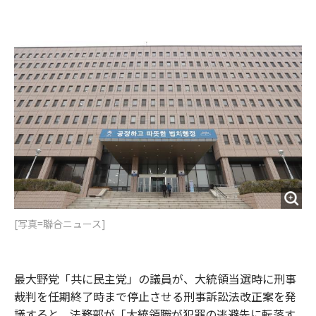
e
t
m
m
b
t
o
i
o
e
u
n
o
r
t
k
[写真=聯合ニュース]
最大野党「共に民主党」の議員が、大統領当選時に刑事
裁判を任期終了時まで停止させる刑事訴訟法改正案を発
議すると、法務部が「大統領職が犯罪の逃避先に転落す