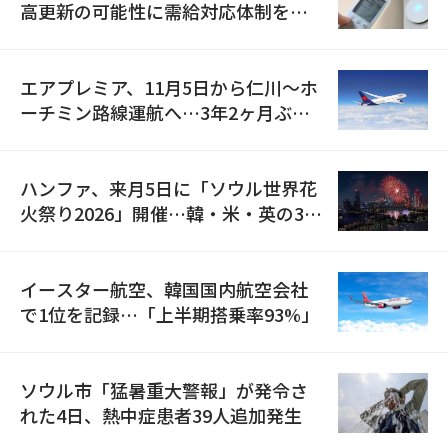
高更新の可能性に需給対応体制を点
検
エアプレミア、11月5日から仁川〜ホ
ーチミン路線運航へ…3年2ヶ月ぶり
の再開
ハンファ、来月5日に「ソウル世界花
火祭り2026」開催…韓・米・英の3カ
国が参加
イースター航空、韓国国内航空会社
で1位を記録…「上半期搭乗率93%」
ソウル市「猛暑重大警報」が発令さ
れた4日、熱中症患者39人追加発生