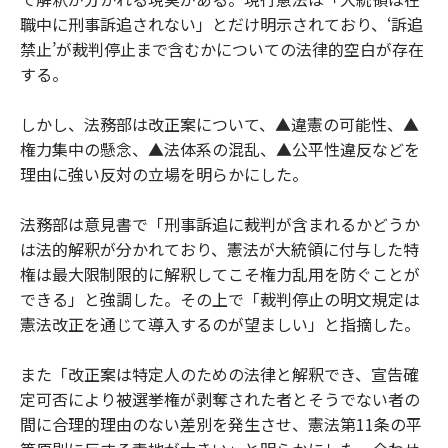
職中に刑事訴追されない」とだけ明示されており、‘訴追
禁止’が裁判停止まで含むかについての法律的空白が存在
する。
しかし、法務部は改正案について、▲違憲の可能性、▲
権力集中の懸念、▲法体系の混乱、▲公平性違反などを
理由に強い反対の立場を明らかにした。
法務部は意見書で「刑事訴追に裁判が含まれるかどうか
は法的解釈が分かれており、憲法が大統領に付与した特
権は最大限制限的に解釈してこそ権力乱用を防ぐことが
できる」と強調した。その上で「裁判停止の明文規定は
憲法改正を通じて導入するのが望ましい」と指摘した。
また「改正案は特定人のための法律と解釈でき、宣告確
定可否により被選挙権が剥奪された者とそうでない者の
間に合理的理由のない差別を発生させ、憲法第11条の平