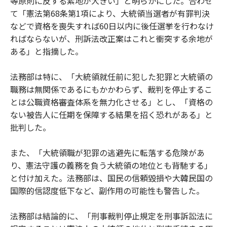
等原則に反する素地が大きい」と明らかにした。合わせ
て「憲法第68条第1項により、大統領当選者が有罪判決
などで資格を喪失すれば60日以内に後任選挙を行わなけ
ればならないが、刑訴法改正案はこれと衝突する余地が
ある」と指摘した。
法務部は特に、「大統領就任前に犯した犯罪と大統領の
職務は無関係であるにもかかわらず、裁判を停止するこ
とは公職資格審査体系を無力化させる」とし、「資格の
ない被告人に任期を保障する結果を招く恐れがある」と
批判した。
また、「大統領職が犯罪の逃避先に転落する危険があ
り、憲法守護の義務を負う大統領の地位とも背馳する」
と付け加えた。法務部は、国民の信頼毀損や大韓民国の
国際的信認度低下など、副作用の可能性も警告した。
法務部は結論的に、「刑事裁判停止規定を刑事訴訟法に