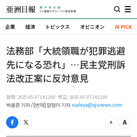
企業
経済
トピックス
オピニオン
AI PICK
法務部「大統領職が犯罪逃避
先になる恐れ」…民主党刑訴
法改正案に反対意見
登録 : 2025-05-07 14:12:00
修正 : 2025-05-07 14:12:00
박용준 기자 / [번역] 양정미 기자
ssaleya@ajunews.com
f
t
z
Z
a
w
o
o
c
i
o
o