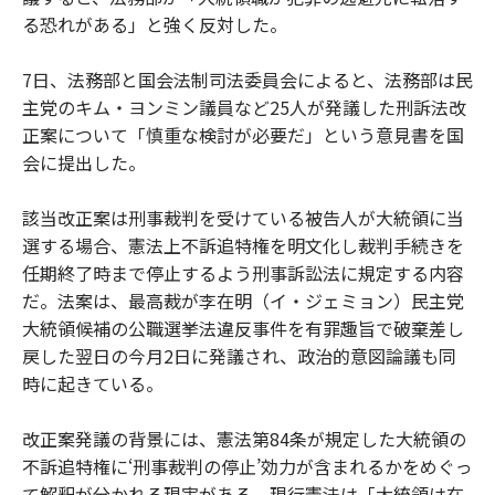
る恐れがある」と強く反対した。
7日、法務部と国会法制司法委員会によると、法務部は民
主党のキム・ヨンミン議員など25人が発議した刑訴法改
正案について「慎重な検討が必要だ」という意見書を国
会に提出した。
該当改正案は刑事裁判を受けている被告人が大統領に当
選する場合、憲法上不訴追特権を明文化し裁判手続きを
任期終了時まで停止するよう刑事訴訟法に規定する内容
だ。法案は、最高裁が李在明（イ・ジェミョン）民主党
大統領候補の公職選挙法違反事件を有罪趣旨で破棄差し
戻した翌日の今月2日に発議され、政治的意図論議も同
時に起きている。
改正案発議の背景には、憲法第84条が規定した大統領の
不訴追特権に‘刑事裁判の停止’効力が含まれるかをめぐっ
て解釈が分かれる現実がある。現行憲法は「大統領は在