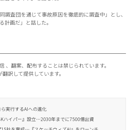
同調査団を通じて事故原因を徹底的に調査中」とし、
する計画だ」と話した。
信 、翻案、配布することは禁じられています。
Iが翻訳して提供しています。
表—自ら実行するAIへの進化
『SKハイパー』設立…2030年までに7500億出資
ップ15社を育成…『スケッチウィズAI』をローンチ