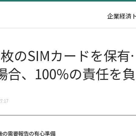
企業
経済
0万枚のSIMカードを保
場合、100%の責任を
7:17
今後の需要報告の有心準備