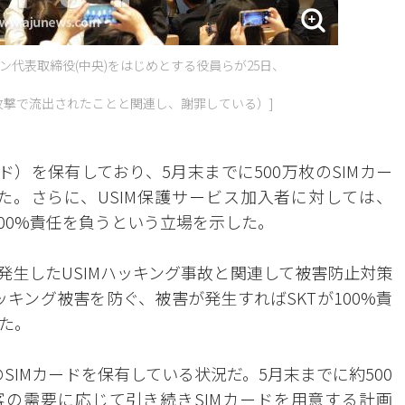
ン代表取締役(中央)をはじめとする役員らが25日、
ー攻撃で流出されたことと関連し、謝罪している）]
Mカード）を保有しており、5月末までに500万枚のSIMカー
。さらに、USIM保護サービス加入者に対しては、
100%責任を負うという立場を示した。
発生したUSIMハッキング事故と関連して被害防止対策
ッキング被害を防ぐ、被害が発生すればSKTが100%責
た。
のSIMカードを保有している状況だ。5月末までに約500
客の需要に応じて引き続きSIMカードを用意する計画