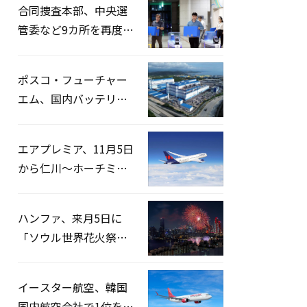
合同捜査本部、中央選
管委など9カ所を再度家
宅捜索…「投票率操
作」の資料を確保
ポスコ・フューチャー
エム、国内バッテリー
企業とLFP正極材19万ト
ンの供給契約を締結
エアプレミア、11月5日
から仁川〜ホーチミン
路線運航へ…3年2ヶ月
ぶりの再開
ハンファ、来月5日に
「ソウル世界花火祭り
2026」開催…韓・米・
英の3カ国が参加
イースター航空、韓国
国内航空会社で1位を記