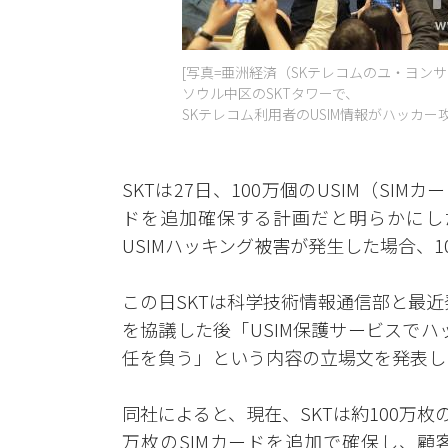
[写真=亜洲経済（SKテレコムのユ・ヨンサ
ソウル中区のSKTタワーで、
SKテレコム利用者のUSIM情報がハッカ
SKTは27日、100万個のUSIM（SI
ドを追加確保する計画だと明らかにした
USIMハッキング被害が発生した場合、
この日SKTは科学技術情報通信部と最近
を協議した後「USIM保護サービスでハ
任を負う」という内容の立場文を発表し
同社によると、現在、SKTは約100万枚
万枚のSIMカードを追加で確保し、顧