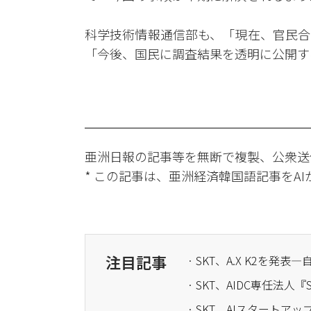
科学技術情報通信部も、「現在、官民合
「今後、国民に調査結果を透明に公開
亜洲日報の記事等を無断で複製、公衆送
* この記事は、亜洲経済韓国語記事をA
注目記事
· SKT、A.X K2を発
· SKT、AIDC専任法人
· SKT、AIスタートア