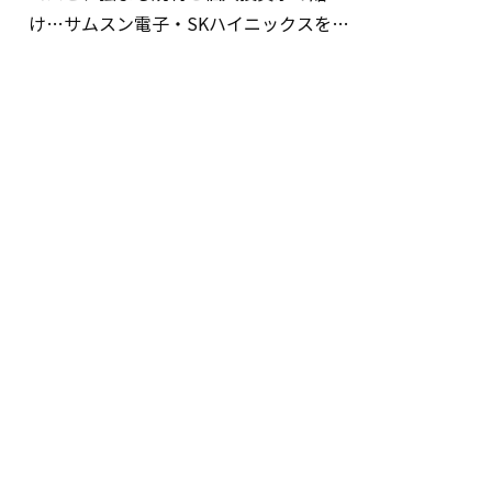
け…サムスン電子・SKハイニックスを巡
る明暗