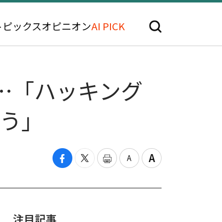
トピックス
オピニオン
AI PICK
有…「ハッキング
負う」
注目記事