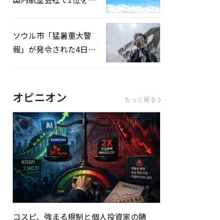
録…「上半期搭乗率
93%」
ソウル市「猛暑重大警
報」が発令された4日、
熱中症患者39人追加発
生
オピニオン
もっと見る
コスピ、強まる規制と個人投資家の賭