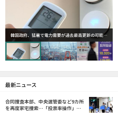
韓国政府、猛暑で電力需要が過去最高更新の可能性
に需給対応体制を点検
最新ニュース
合同捜査本部、中央選管委など9カ所
を再度家宅捜索…「投票率操作」の
資料を確保