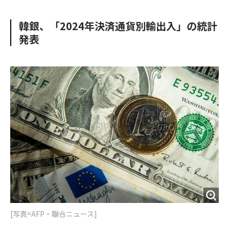
e
t
m
m
b
t
o
i
韓銀、「2024年決済通貨別輸出入」の統計
o
e
u
n
発表
o
r
t
k
[写真=AFP・聯合ニュース]