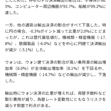
したためだ。昨年のドル決済輸出の割合は、半導体が98.
5%、コンピューター周辺機器が93.7%、船舶が99.2%に
達した。
一方、他の通貨は輸出決済の割合がすべて下落した。特
に円の場合、-0.3%ポイント減って比重が2.0%にとどま
ったが、これは歴代最低値だ。機械類・精密機器（-17.
8%）、鉄鋼製品（-6.0%）などを中心に円建て決済輸出
が減少（-5.1%）した。
ウォンは、ウォン建て決済の割合が高い乗用車の輸出増
加率（6.0%）が全体輸出増加率（8.1%）を下回る中、
機械類‧精密機器（-14.7%）などの輸出が減少し、下落
した。
輸出時にウォン決済の比重が増えれば、両替手数料など
取引費用が減り、為替レート変動性にともなうリスクを
減らす側面で利点がある。