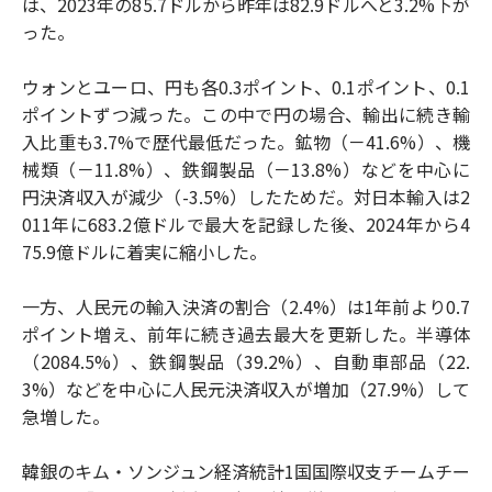
は、2023年の85.7ドルから昨年は82.9ドルへと3.2%下が
った。
ウォンとユーロ、円も各0.3ポイント、0.1ポイント、0.1
ポイントずつ減った。この中で円の場合、輸出に続き輸
入比重も3.7%で歴代最低だった。鉱物（－41.6%）、機
械類（－11.8%）、鉄鋼製品（－13.8%）などを中心に
円決済収入が減少（-3.5%）したためだ。対日本輸入は2
011年に683.2億ドルで最大を記録した後、2024年から4
75.9億ドルに着実に縮小した。
一方、人民元の輸入決済の割合（2.4%）は1年前より0.7
ポイント増え、前年に続き過去最大を更新した。半導体
（2084.5%）、鉄鋼製品（39.2%）、自動車部品（22.
3%）などを中心に人民元決済収入が増加（27.9%）して
急増した。
韓銀のキム・ソンジュン経済統計1国国際収支チームチー