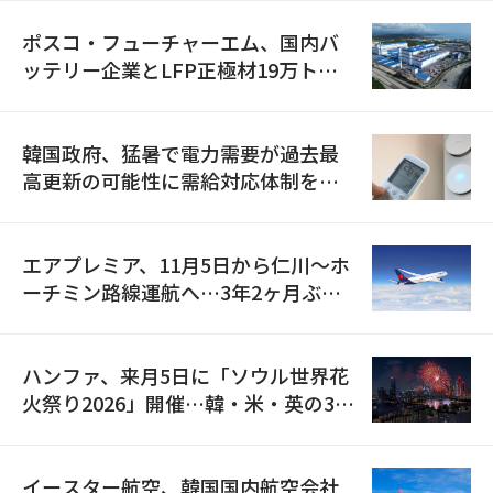
ポスコ・フューチャーエム、国内バ
ッテリー企業とLFP正極材19万トン
の供給契約を締結
韓国政府、猛暑で電力需要が過去最
高更新の可能性に需給対応体制を点
検
エアプレミア、11月5日から仁川〜ホ
ーチミン路線運航へ…3年2ヶ月ぶり
の再開
ハンファ、来月5日に「ソウル世界花
火祭り2026」開催…韓・米・英の3カ
国が参加
イースター航空、韓国国内航空会社