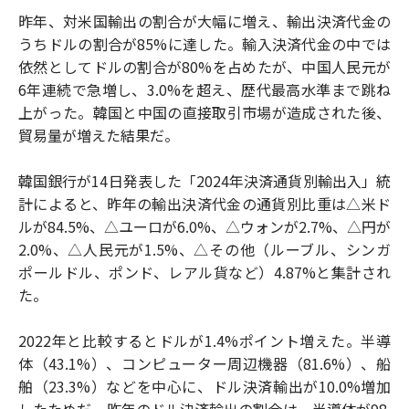
昨年、対米国輸出の割合が大幅に増え、輸出決済代金の
うちドルの割合が85%に達した。輸入決済代金の中では
依然としてドルの割合が80%を占めたが、中国人民元が
6年連続で急増し、3.0%を超え、歴代最高水準まで跳ね
上がった。韓国と中国の直接取引市場が造成された後、
貿易量が増えた結果だ。
韓国銀行が14日発表した「2024年決済通貨別輸出入」統
計によると、昨年の輸出決済代金の通貨別比重は△米ド
ルが84.5%、△ユーロが6.0%、△ウォンが2.7%、△円が
2.0%、△人民元が1.5%、△その他（ルーブル、シンガ
ポールドル、ポンド、レアル貨など）4.87%と集計され
た。
2022年と比較するとドルが1.4%ポイント増えた。半導
体（43.1%）、コンピューター周辺機器（81.6%）、船
舶（23.3%）などを中心に、ドル決済輸出が10.0%増加