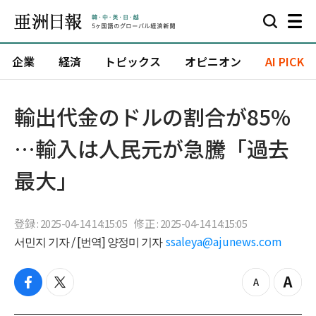
企業
経済
トピックス
オピニオン
AI PICK
輸出代金のドルの割合が85%
…輸入は人民元が急騰「過去
最大」
登録 : 2025-04-14 14:15:05
修正 : 2025-04-14 14:15:05
서민지 기자 / [번역] 양정미 기자
ssaleya@ajunews.com
f
t
z
Z
a
w
o
o
c
i
o
o