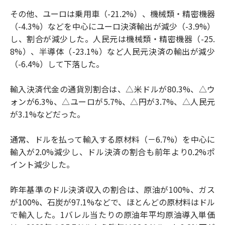
その他、ユーロは乗用車（-21.2%）、機械類・精密機器
（-4.3%）などを中心にユーロ決済輸出が減少（-3.9%）
し、割合が減少した。人民元は機械類・精密機器（-25.
8%）、半導体（-23.1%）など人民元決済の輸出が減少
（-6.4%）して下落した。
輸入決済代金の通貨別割合は、△米ドルが80.3%、△ウ
ォンが6.3%、△ユーロが5.7%、△円が3.7%、△人民元
が3.1%などだった。
通常、ドルを払って輸入する原材料（－6.7%）を中心に
輸入が2.0%減少し、ドル決済の割合も前年より0.2%ポ
イント減少した。
昨年基準のドル決済収入の割合は、原油が100%、ガス
が100%、石炭が97.1%などで、ほとんどの原材料はドル
で輸入した。1バレル当たりの原油年平均原油導入単価