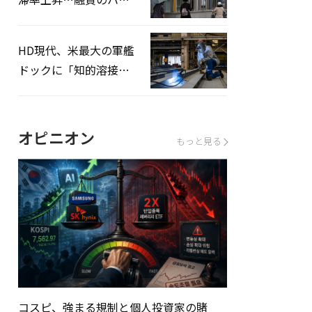
ドルはさらに高く
HD現代、米最大の軍艦
ドックに「知的溶接」
システムを導入へ
オピニオン
もっと見る
コスピ、強まる規制と個人投資家の賭