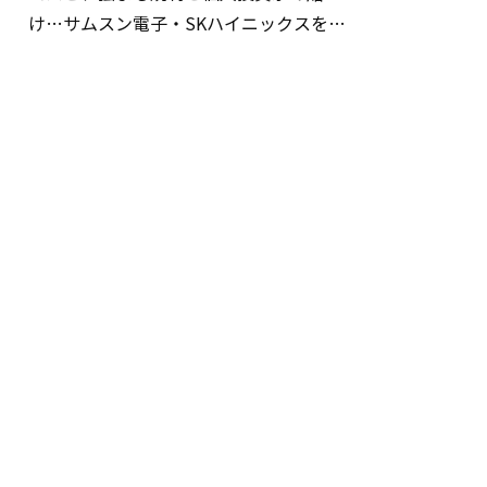
け…サムスン電子・SKハイニックスを巡
る明暗