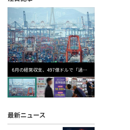
6月の経常収支、497億ドルで「過去
最大」…輸出が初の1000億ドル突破
最新ニュース