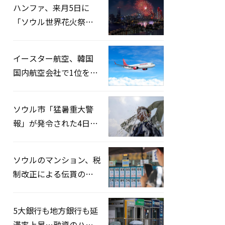
ハンファ、来月5日に
「ソウル世界花火祭り
2026」開催…韓・米・
英の3カ国が参加
イースター航空、韓国
国内航空会社で1位を記
録…「上半期搭乗率
93%」
ソウル市「猛暑重大警
報」が発令された4日、
熱中症患者39人追加発
生
ソウルのマンション、税
制改正による伝貰の月
貰化加速を憂慮
5大銀行も地方銀行も延
滞率上昇…融資のハー