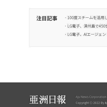
注目記事
· 100度スチームを活
· LG電子、済州島で4
· LG電子、AIエージ
Aju News Corporation L
Copyright ⓒ 2022 By
A