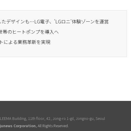
用したデザインも…LG電子、'LGロニ'体験ゾーンを運営
50世帯のヒートポンプを導入へ
ェントによる業務革新を実現
EEMA Building, 11th floor, 42, Jong-ro 1-gil, Jongno-gu, Seoul
junews Corporation
, All Rights Reserved.