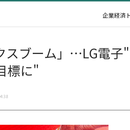
企業
経済
クスブーム」…LG電子
目標に"
4:38