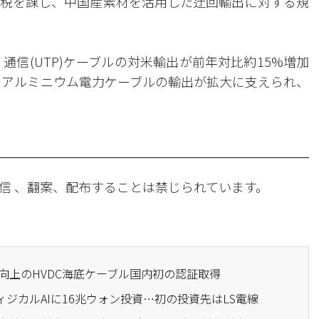
関税を課し、中国産素材を活用した迂回輸出に対する規
通信(UTP)ケーブルの対米輸出が前年対比約15%増加
もアルミニウム電力ケーブルの輸出が拡大に支えられ、
信 、翻案、配布することは禁じられています。
5%向上のHVDC海底ケーブル国内初の認証取得
ィジカルAIに16兆ウォン投資…初の投資先はLS電線