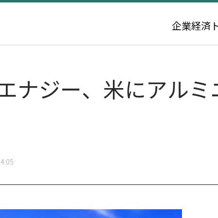
企業
経済
エコエナジー、米にアル
4:05