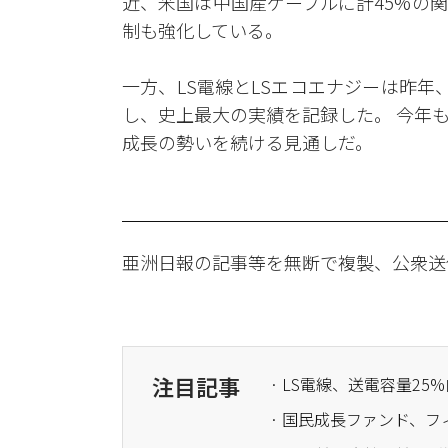
近、米国は中国産ケーブルに計45%の
制も強化している。
一方、LS電線とLSエコエナジーは昨年、
し、史上最大の実績を記録した。 今年
成長の勢いを続ける見通しだ。
亜洲日報の記事等を無断で複製、公衆送
注目記事
· LS電線、送電容量2
· 国民成長ファンド、フ