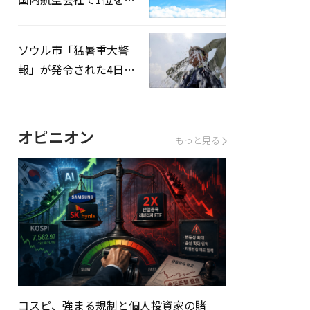
録…「上半期搭乗率
93%」
ソウル市「猛暑重大警
報」が発令された4日、
熱中症患者39人追加発
生
オピニオン
もっと見る
コスピ、強まる規制と個人投資家の賭