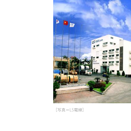
［写真＝LS電線］