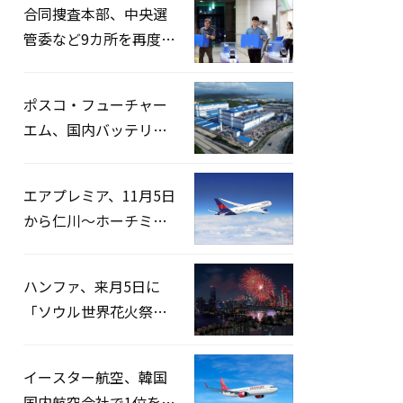
合同捜査本部、中央選
管委など9カ所を再度家
宅捜索…「投票率操
作」の資料を確保
ポスコ・フューチャー
エム、国内バッテリー
企業とLFP正極材19万ト
ンの供給契約を締結
エアプレミア、11月5日
から仁川〜ホーチミン
路線運航へ…3年2ヶ月
ぶりの再開
ハンファ、来月5日に
「ソウル世界花火祭り
2026」開催…韓・米・
英の3カ国が参加
イースター航空、韓国
国内航空会社で1位を記