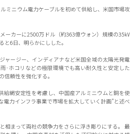
級アルミニウム電力ケーブルを初めて供給し、米国市場攻
メーカーに2500万ドル（約363億ウォン）規模の35㎸
ると6日、明らかにしした。
ジャージー、インディアナなど米国全域の太陽光発電
降雨·ホコリなどの極限環境でも高い耐久性と安定した
の信頼性を強化する。
と供給網安定性を考慮し、中国産アルミニウムと銅を使
様な電力インフラ事業で市場を拡大していく計画”と述べ
と相まって両社の競争力をさらに浮き彫りにする。 最