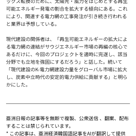
ックス転換のために、太陽光・風力をはじめとする再生
可能エネルギー発電の割合を拡大する傾向にある。これ
により、関連する電力網の工事発注が引き続き行われる
と業界は予想している。
現代建設の関係者は、「再生可能エネルギーの拡大によ
る電力網の連結がサウジエネルギー市場の再編の核心で
あるだけに、今回のプロジェクトを適時に完遂し、該当
分野でも立地を強固にするだろう」と話した。続いて
「現代建設のK-電力網建設力量をグローバル市場に拡大
し、炭素中立時代の安定的電力供給に貢献する」と明ら
かにした。
亜洲日報の記事等を無断で複製、公衆送信 、翻案、配布
することは禁じられています。
* この記事は、亜洲経済韓国語記事をAIが翻訳して提供