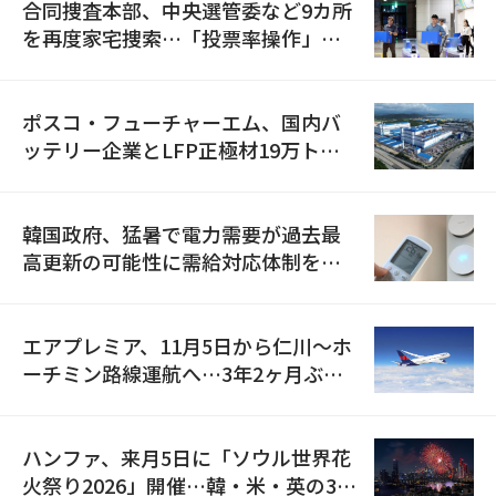
合同捜査本部、中央選管委など9カ所
を再度家宅捜索…「投票率操作」の
資料を確保
ポスコ・フューチャーエム、国内バ
ッテリー企業とLFP正極材19万トン
の供給契約を締結
韓国政府、猛暑で電力需要が過去最
高更新の可能性に需給対応体制を点
検
エアプレミア、11月5日から仁川〜ホ
ーチミン路線運航へ…3年2ヶ月ぶり
の再開
ハンファ、来月5日に「ソウル世界花
火祭り2026」開催…韓・米・英の3カ