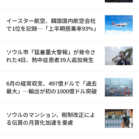
国が参加
イースター航空、韓国国内航空会社
で1位を記録…「上半期搭乗率93%」
ソウル市「猛暑重大警報」が発令さ
れた4日、熱中症患者39人追加発生
6月の経常収支、497億ドルで「過去
最大」…輸出が初の1000億ドル突破
ソウルのマンション、税制改正によ
る伝貰の月貰化加速を憂慮