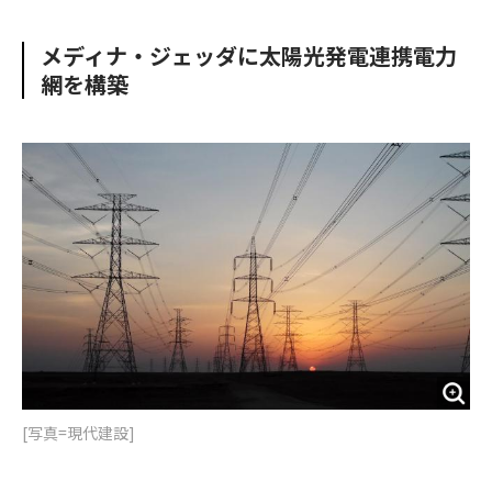
e
t
m
m
b
t
o
i
メディナ・ジェッダに太陽光発電連携電力
o
e
u
n
網を構築
o
r
t
k
[写真=現代建設]