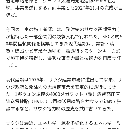
送電線路を作る「クーリス太陽光発電連係380kV電力
網」事業を遂行する。両事業とも2027年11月の完成が目
標だ。
今回の工事の施工者選定は、発注先のサウジ西部電力庁
が招待した一部企業間の競争入札で行われた。SECと約5
0年間信頼関係を構築してきた現代建設は、設計・購
買・建設など事業全過程を一括遂行するターンキー方式
で施工権を獲得し、優秀な事業力量と技術力を再度立証
した。
現代建設は1975年、サウジ建設市場に進出して以来、サ
ウジ政府と発注先の大規模事業を安定的に遂行してき
た。1兆ウォン規模の4000メガワット（㎿）級超高圧直
流送電線路（HVDC）2回線送電線路をサウジで初めて建
設するなど、サウジ電力網の歴史を共に書いてきた。
サウジは最近、エネルギー源を多様化するエネルギーミ