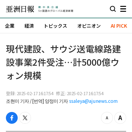
企業
経済
トピックス
オピニオン
AI PICK
現代建設、サウジ送電線路建
設事業2件受注…計5000億ウ
ォン規模
登録 : 2025-02-17 16:17:54
修正 : 2025-02-17 16:17:54
조현미 기자 / [번역] 양정미 기자
ssaleya@ajunews.com
f
t
z
Z
a
w
o
o
c
i
o
o