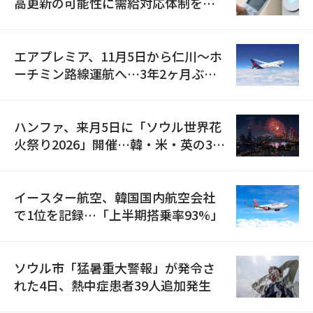
高更新の可能性に需給対応体制を点
検
エアプレミア、11月5日から仁川〜ホ
ーチミン路線運航へ…3年2ヶ月ぶり
の再開
ハンファ、来月5日に「ソウル世界花
火祭り2026」開催…韓・米・英の3カ
国が参加
イースター航空、韓国国内航空会社
で1位を記録…「上半期搭乗率93%」
ソウル市「猛暑重大警報」が発令さ
れた4日、熱中症患者39人追加発生