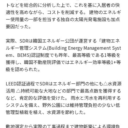
トなどを総合的に分析した上で、これを基に入居者の快
適性を高めながら、コストを削減する。 建物のエネルギ
ー使用量の一部を担当する独自の太陽光発電施設も加点
要因だった。
実際、SDRは韓国エネルギー公団が運営する「建物エネ
ルギー管理システム(Building Energy Management Syst
em、BEMS)認証制度でも昨年、最高等級である1等級を
獲得し、韓国不動産院評価ではエネルギー効率等級1+等
級を認められた。
LEED認証過程でSDRはエネルギー部門の他にも△水資源
活用 △持続可能な大地などの部門で最高点数を獲得する
など、肯定的な評価を受けた。 雨水と汚水を再利用する
システムを備え、野外公園には維持管理負担の少ない低
管理型植栽を植え、水資源を節約した。
敷地選定から実際の工事過程まで建物新築による環境負