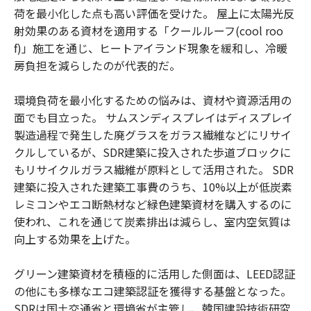
荷を最小化した点も高い評価を受けた。 屋上に太陽光反
射効果のある資材を適用する「クールルーフ(cool roo
f)」施工を通じ、ヒートアイランド現象を緩和し、冷暖
房負担を減らしたのが代表的だ。
環境負荷を最小化するための悩みは、資材や資源活用の
面でも目立った。 サムスンディスプレイはディスプレイ
製造過程で発生した廃グラスをガラス繊維などにリサイ
クルしているが、SDR建築に投入された歩道ブロックに
もリサイクルガラス繊維が原料として活用された。 SDR
建築に投入された建築工事費のうち、10%以上が低炭素
レミコンやエコ断熱材など緑色建築資材を購入するのに
使われ、これを通じて炭素排出は減らし、室内空気質は
向上する効果を上げた。
グリーン建築資材を積極的に活用した側面は、LEED認証
の他にも多様なエコ建築認証を獲得する基盤となった。
SDRは国土交通省と環境省が主管し、韓国建設技術研究