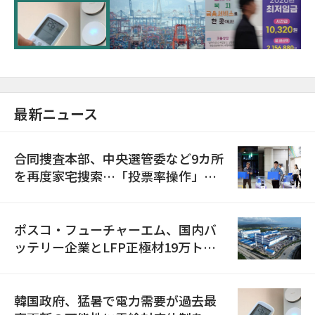
に需給対応体制を点検
最新ニュース
合同捜査本部、中央選管委など9カ所
を再度家宅捜索…「投票率操作」の
資料を確保
ポスコ・フューチャーエム、国内バ
ッテリー企業とLFP正極材19万トン
の供給契約を締結
韓国政府、猛暑で電力需要が過去最