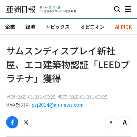
企業
経済
トピックス
オピニオン
AI PICK
サムスンディスプレイ新社
屋、エコ建築物認証「LEEDプ
ラチナ」獲得
登録 : 2025-01-23 14:53:25
修正 : 2025-01-23 14:53:25
박수정 기자
psj2014@ajunews.com
f
t
z
Z
a
w
o
o
c
i
o
o