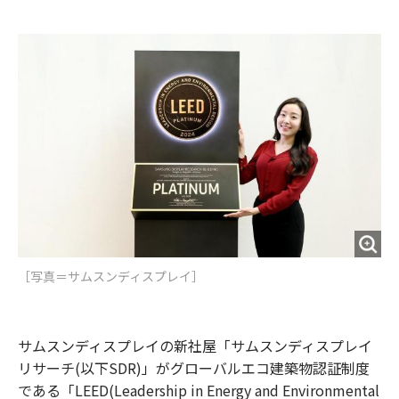
e
t
m
m
b
t
o
i
o
e
u
n
o
r
t
k
［写真＝サムスンディスプレイ］
サムスンディスプレイの新社屋「サムスンディスプレイ
リサーチ(以下SDR)」がグローバルエコ建築物認証制度
である「LEED(Leadership in Energy and Environmental