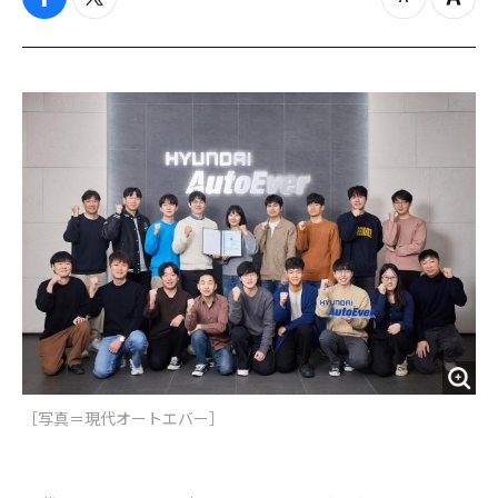
f
t
z
Z
a
w
o
o
c
i
o
o
e
t
m
m
b
t
o
i
o
e
u
n
o
r
t
k
［写真＝現代オートエバー］