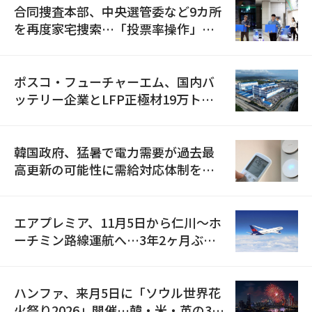
合同捜査本部、中央選管委など9カ所
を再度家宅捜索…「投票率操作」の
資料を確保
ポスコ・フューチャーエム、国内バ
ッテリー企業とLFP正極材19万トン
の供給契約を締結
韓国政府、猛暑で電力需要が過去最
高更新の可能性に需給対応体制を点
検
エアプレミア、11月5日から仁川〜ホ
ーチミン路線運航へ…3年2ヶ月ぶり
の再開
ハンファ、来月5日に「ソウル世界花
火祭り2026」開催…韓・米・英の3カ