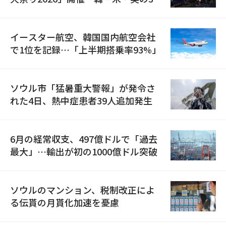
国が参加
イースター航空、韓国国内航空会社
で1位を記録…「上半期搭乗率93%」
ソウル市「猛暑重大警報」が発令さ
れた4日、熱中症患者39人追加発生
6月の経常収支、497億ドルで「過去
最大」…輸出が初の1000億ドル突破
ソウルのマンション、税制改正によ
る伝貰の月貰化加速を憂慮