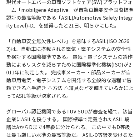
現代オートエバーの車両ソフトウェア(SW)プラットフォ
ーム「mobilgene Adaptive」が自動車機能安全国際標準
認証の最高等級である「ASIL(Automotive Safety Integr
ity Level)-D」を獲得したと21日、明らかにした。
「自動車安全無欠性レベル」を意味するASIL(ISO 2626
2)は、自動車に搭載される電気・電子システムの安全性
を検証する国際標準である。 電気・電子システムの誤作
動によるリスクを減らすために国際標準化機構(ISO)が2
011年に制定した。 完成車メーカー・部品メーカーが自
動車用電気・電子システムを開発する全般的な過程で信
頼できる△手続き △方法 △道具などを備えているかによ
ってASIL等級が決定される。
グローバル認証機関であるTUV SUDが審査を経て、該当
企業にASILを授与する。 国際標準で定義されたASIL 段
階はAからDまで4等級に分けられる。 この中でもD等級
は最も厳しい水準の最高等級だ。 ASIL-D等級を受けるた