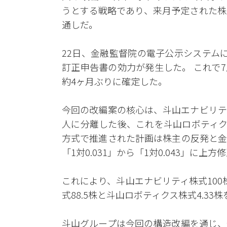
うとする戦略であり、来月予定された株
通しだ。
22日、金融監督院の電子公示システム
訂正申告書の効力が発生した。 これで
約4ヶ月ぶりに確定した。
今回の改編案の核心は、斗山エナビリティ
人に分離した後、これを斗山ロボティク
方式で推進された計画は株主の反発と金
「1対0.031」から「1対0.043」に
これにより、斗山エナビリティ株式10
式88.5株と斗山ロボティクス株式4.3
斗山グループは今回の構造改編を通じ、