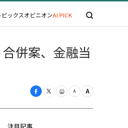
トピックス
オピニオン
AI PICK
·合併案、金融当
注目記事