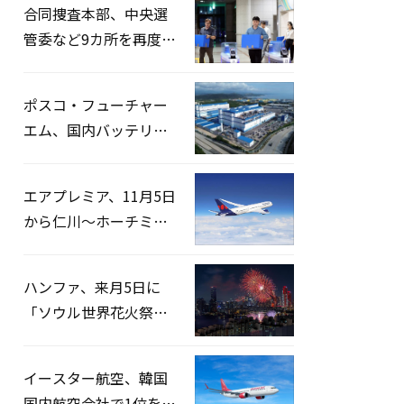
合同捜査本部、中央選
管委など9カ所を再度家
宅捜索…「投票率操
作」の資料を確保
ポスコ・フューチャー
エム、国内バッテリー
企業とLFP正極材19万ト
ンの供給契約を締結
エアプレミア、11月5日
から仁川〜ホーチミン
路線運航へ…3年2ヶ月
ぶりの再開
ハンファ、来月5日に
「ソウル世界花火祭り
2026」開催…韓・米・
英の3カ国が参加
イースター航空、韓国
国内航空会社で1位を記