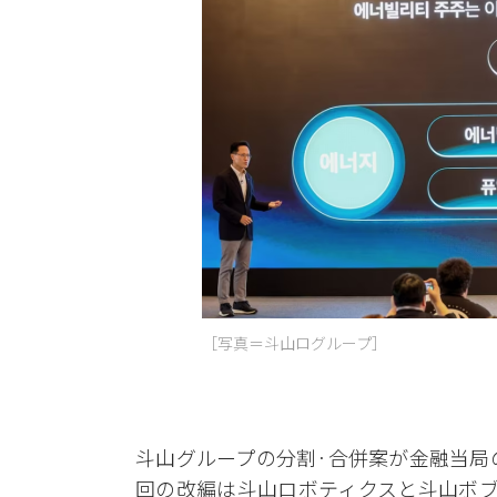
［写真＝斗山ログループ］
斗山グループの分割·合併案が金融当局
回の改編は斗山ロボティクスと斗山ボブ