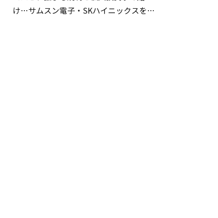
け…サムスン電子・SKハイニックスを巡
る明暗