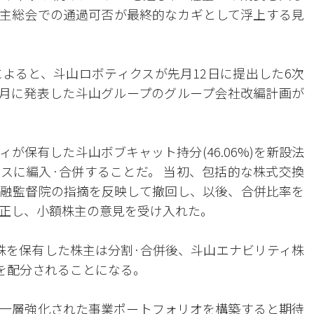
主総会での通過可否が最終的なカギとして浮上する見
によると、斗山ロボティクスが先月12日に提出した6次
7月に発表した斗山グループのグループ会社改編計画が
が保有した斗山ボブキャット持分(46.06%)を新設法
スに編入·合併することだ。 当初、包括的な株式交換
融監督院の指摘を反映して撤回し、以後、合併比率を
上方修正し、小額株主の意見を受け入れた。
0株を保有した株主は分割·合併後、斗山エナビリティ株
3株を配分されることになる。
一層強化された事業ポートフォリオを構築すると期待