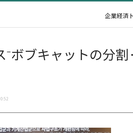
企業
経済
ス⁻ボブキャットの分割
0:52