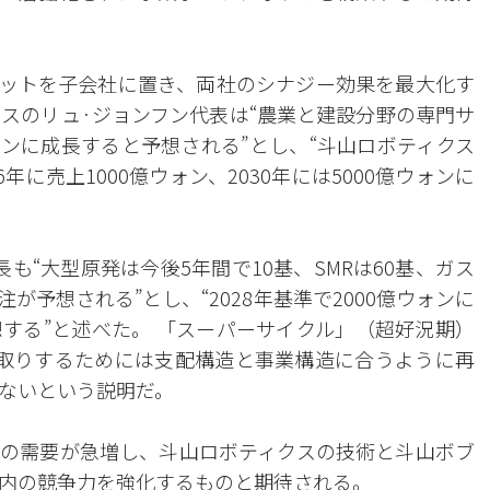
ットを子会社に置き、両社のシナジー効果を最大化す
クスのリュ·ジョンフン代表は“農業と建設分野の専門サ
ウォンに成長すると予想される”とし、“斗山ロボティクス
に売上1000億ウォン、2030年には5000億ウォンに
も“大型原発は今後5年間で10基、SMRは60基、ガス
注が予想される”とし、“2028年基準で2000億ウォンに
する”と述べた。 「スーパーサイクル」（超好況期）
取りするためには支配構造と事業構造に合うように再
ないという説明だ。
の需要が急増し、斗山ロボティクスの技術と斗山ボブ
内の競争力を強化するものと期待される。