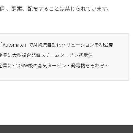
信 、翻案、配布することは禁じられています。
Automate」でAI物流自動化ソリューションを初公開
米企業に大型複合発電スチームタービン初受注
· 斗山エナビリティ、米企業に370MW級の蒸気タービン・発電機をそれぞれ4基供給契約を締結