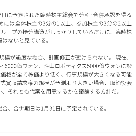
2日に予定された臨時株主総会で分割·合併承認を得る
めには全体株主の3分の1以上、参加株主の3分の2以上
グループの持分構造がしっかりしているだけに、臨時株
題はないと見ている。
規模が過度な場合、計画修正が避けられない。 現在、
6000億ウォン、斗山ロボティクス5000億ウォンに設
権価格が全て株価より低く、行事規模が大きくなる可能
株式買収請求権の規模が予測より大きい場合、取締役会
か、それとも代案を用意するかを議論する方針だ。
場合、合併期日は1月31日に予定されている。