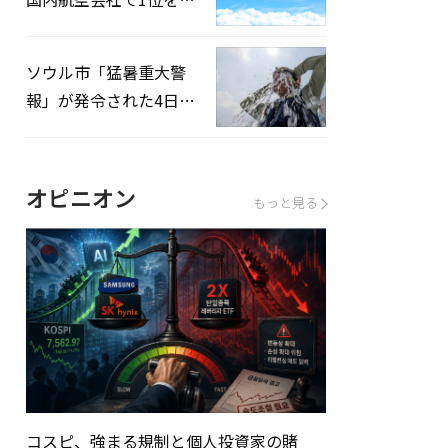
録…「上半期搭乗率
93%」
ソウル市「猛暑重大警
報」が発令された4日、
熱中症患者39人追加発
生
オピニオン
もっと見る
コスピ、強まる規制と個人投資家の賭