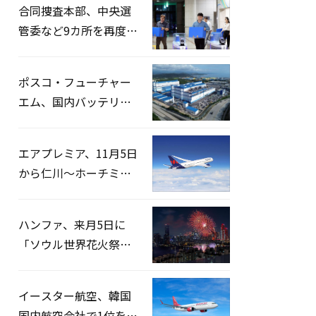
合同捜査本部、中央選
管委など9カ所を再度家
宅捜索…「投票率操
作」の資料を確保
ポスコ・フューチャー
エム、国内バッテリー
企業とLFP正極材19万ト
ンの供給契約を締結
エアプレミア、11月5日
から仁川〜ホーチミン
路線運航へ…3年2ヶ月
ぶりの再開
ハンファ、来月5日に
「ソウル世界花火祭り
2026」開催…韓・米・
英の3カ国が参加
イースター航空、韓国
国内航空会社で1位を記