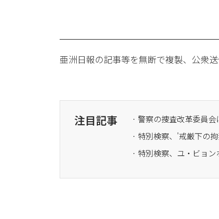
亜洲日報の記事等を無断で複製、公衆送
注目記事
· 警察の捜査改革委員
· 特別検察、'戒厳下の
· 特別検察、ユ・ビョ