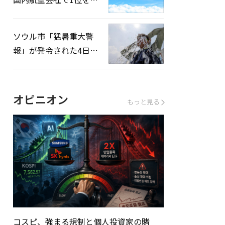
録…「上半期搭乗率
93%」
ソウル市「猛暑重大警
報」が発令された4日、
熱中症患者39人追加発
生
オピニオン
もっと見る
コスピ、強まる規制と個人投資家の賭