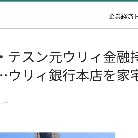
企業
経済
・テスン元ウリィ金融
…ウリィ銀行本店を家
5:27