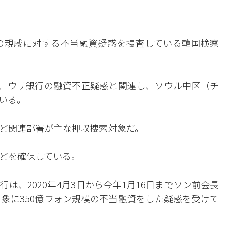
の親戚に対する不当融資疑惑を捜査している韓国検察
前、ウリ銀行の融資不正疑惑と関連し、ソウル中区（チ
いる。
ど関連部署が主な押収捜索対象だ。
どを確保している。
は、2020年4月3日から今年1月16日までソン前会長
象に350億ウォン規模の不当融資をした疑惑を受けて