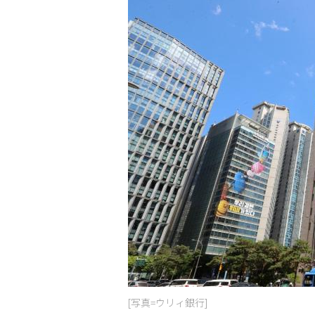
[写真=ウリィ銀行]