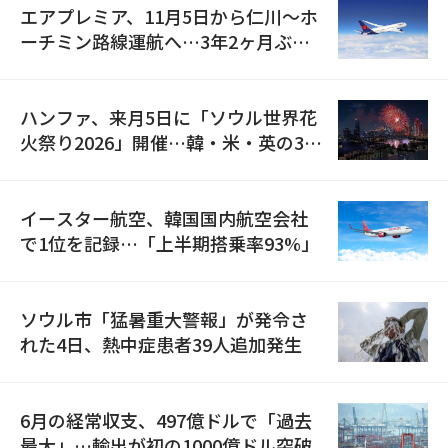
エアプレミア、11月5日から仁川〜ホ
ーチミン路線運航へ…3年2ヶ月ぶり
の再開
ハンファ、来月5日に「ソウル世界花
火祭り2026」開催…韓・米・英の3カ
国が参加
イースター航空、韓国国内航空会社
で1位を記録…「上半期搭乗率93%」
ソウル市「猛暑重大警報」が発令さ
れた4日、熱中症患者39人追加発生
6月の経常収支、497億ドルで「過去
最大」…輸出が初の1000億ドル突破