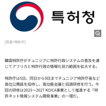
o
e
u
n
o
r
t
k
[写真=特許庁]
韓国特許庁がチュニジアに特許行政システムの普及を通
じてアフリカと特許行政の情報化協力範囲を拡大する。
特許庁は5日、同日から9日までチュニジア特許庁長など
高位公務員を招待し、高位級会議と招請研修を行う。今
回の研修は2023～2027 KOICA事業として推進する「特
許ネット情報システム開発事業」の一環だ。