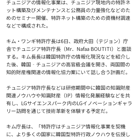
チュニジアの情報化事業は、チュニジア現地内の特許ネ
ット構築及びメンテナンスと公務員の力量強化などのた
めのセミナー開催、特許ネット構築のための資機材調達
などで構成された。
キム・ワンギ特許庁長は6日、政府大田（テジョン）庁
舎でチュニジア特許庁長（Mr．Nafaa BOUTITI）と面談
する。キム長長は韓国特許庁の情報化現況などを紹介し
た後、韓国‐チュニジアの高官級会議を開き、両国間の
知的財産権関連の情報化協力案にいて話し合う計画だ。
チュニジア特許庁長などは研修期間中に韓国の知識財産
関連ノウハウや知識財産（IP）情報化発展経験などを共
有し、LGサイエンスパーク内のLGイノベーションギャラ
リー訪問を通じて技術革新を体験する予定だ。
キム庁長は、「特許庁はチュニジア情報化事業を契機
に、より多くの国家に韓国型特許行政ノウハウを伝授し