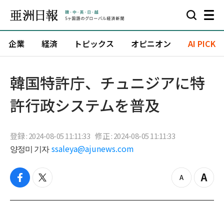
企業
経済
トピックス
オピニオン
AI PICK
韓国特許庁、チュニジアに特
許行政システムを普及
登録 : 2024-08-05 11:11:33
修正 : 2024-08-05 11:11:33
양정미 기자
ssaleya@ajunews.com
f
t
z
Z
a
w
o
o
c
i
o
o
e
t
m
m
b
t
o
i