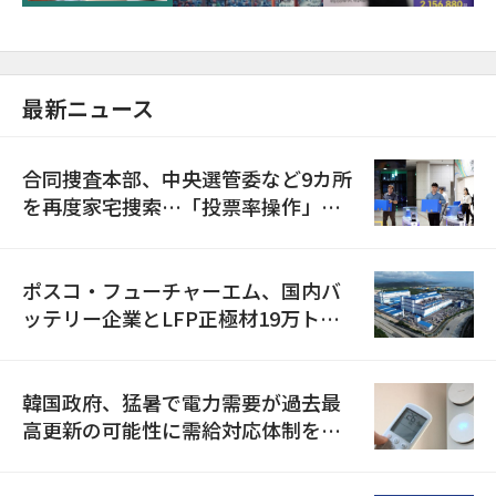
最新ニュース
合同捜査本部、中央選管委など9カ所
を再度家宅捜索…「投票率操作」の
資料を確保
ポスコ・フューチャーエム、国内バ
ッテリー企業とLFP正極材19万トン
の供給契約を締結
韓国政府、猛暑で電力需要が過去最
高更新の可能性に需給対応体制を点
検