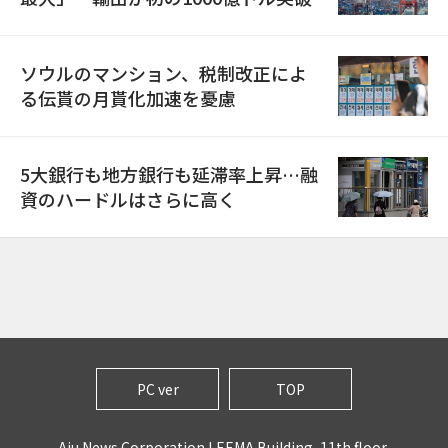
ソウルのマンション、税制改正によ
る伝貰の月貰化加速を憂慮
5大銀行も地方銀行も延滞率上昇…融
資のハードルはさらに高く
PC ver
TOP
Aju News Corporation LEEMA Building, 11th floor,