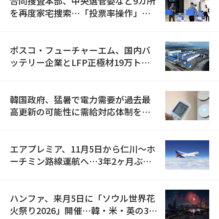
合同捜査本部、中央選管委など9カ所
を再度家宅捜索…「投票率操作」の
資料を確保
ポスコ・フューチャーエム、国内バ
ッテリー企業とLFP正極材19万トン
の供給契約を締結
韓国政府、猛暑で電力需要が過去最
高更新の可能性に需給対応体制を点
検
エアプレミア、11月5日から仁川〜ホ
ーチミン路線運航へ…3年2ヶ月ぶり
の再開
ハンファ、来月5日に「ソウル世界花
火祭り2026」開催…韓・米・英の3カ