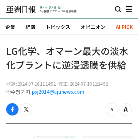
企業
経済
トピックス
オピニオン
AI PICK
LG化学、オマーン最大の淡水
化プラントに逆浸透膜を供給
登録 : 2024-07-16 11:14:52
修正 : 2024-07-16 11:14:52
박수정 기자
psj2014@ajunews.com
f
t
z
Z
a
w
o
o
c
i
o
o
e
t
m
m
b
t
o
i