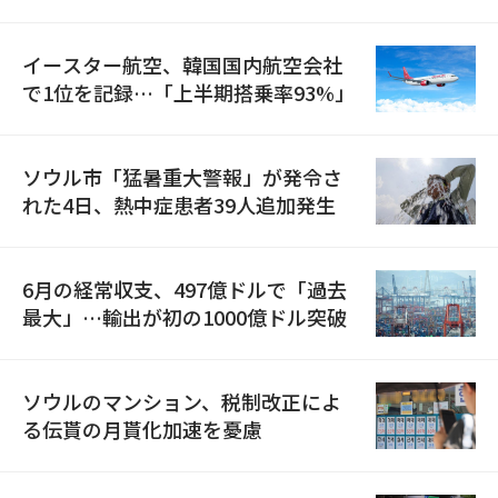
国が参加
イースター航空、韓国国内航空会社
で1位を記録…「上半期搭乗率93%」
ソウル市「猛暑重大警報」が発令さ
れた4日、熱中症患者39人追加発生
6月の経常収支、497億ドルで「過去
最大」…輸出が初の1000億ドル突破
ソウルのマンション、税制改正によ
る伝貰の月貰化加速を憂慮