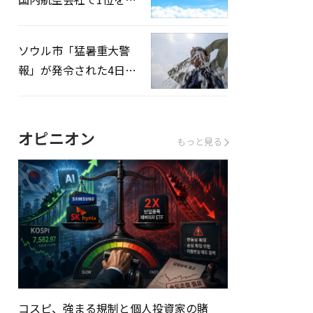
録…「上半期搭乗率
93%」
ソウル市「猛暑重大警
報」が発令された4日、
熱中症患者39人追加発
生
オピニオン
もっと見る
コスピ、強まる規制と個人投資家の賭