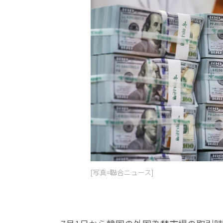
[写真=聯合ニュース]