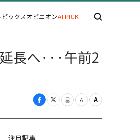
トピックス
オピニオン
AI PICK
長へ···午前2
注目記事