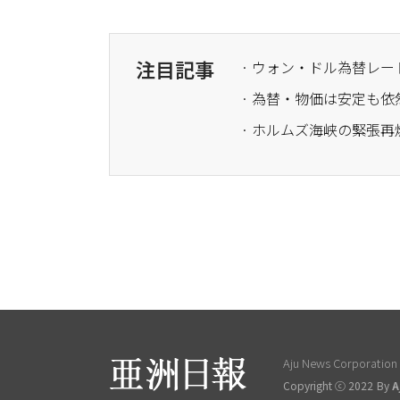
注目記事
· ウォン・ドル為替レー
· ホルムズ海峡の緊張再
Aju News Corporation L
Copyright ⓒ 2022 By
A