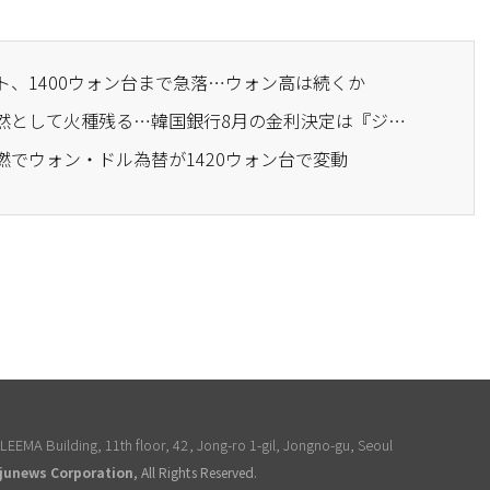
ト、1400ウォン台まで急落…ウォン高は続くか
· 為替・物価は安定も依然として火種残る…韓国銀行8月の金利決定は『ジレンマ』
燃でウォン・ドル為替が1420ウォン台で変動
EEMA Building, 11th floor, 42, Jong-ro 1-gil, Jongno-gu, Seoul
junews Corporation
, All Rights Reserved.