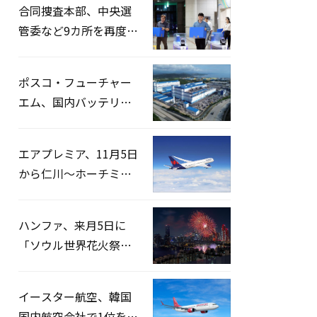
合同捜査本部、中央選
管委など9カ所を再度家
宅捜索…「投票率操
作」の資料を確保
ポスコ・フューチャー
エム、国内バッテリー
企業とLFP正極材19万ト
ンの供給契約を締結
エアプレミア、11月5日
から仁川〜ホーチミン
路線運航へ…3年2ヶ月
ぶりの再開
ハンファ、来月5日に
「ソウル世界花火祭り
2026」開催…韓・米・
英の3カ国が参加
イースター航空、韓国
国内航空会社で1位を記