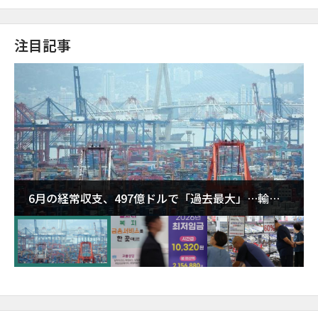
注目記事
6月の経常収支、497億ドルで「過去最大」…輸出
が初の1000億ドル突破