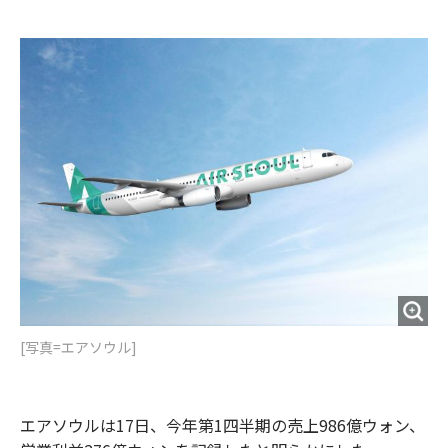
e
t
m
m
b
t
o
i
o
e
u
n
o
r
t
k
[写真=エアソウル]
エアソウルは17日、今年第1四半期の売上986億ウォン、