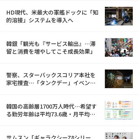
HD現代、米最大の軍艦ドックに「知
的溶接」システムを導入へ
韓銀「観光も『サービス輸出』…滞
留と消費を増やしてこそ成長効果」
警察、スターバックスコリア本社を
家宅捜査…「タンクデー」イベント
巡り侮辱容疑
韓国の高齢層1700万人時代…希望す
る勤労年齢は平均73.6歳・月平均賃
金は300万ウォン以上
サムスン「ギャラクシーZ8シリー