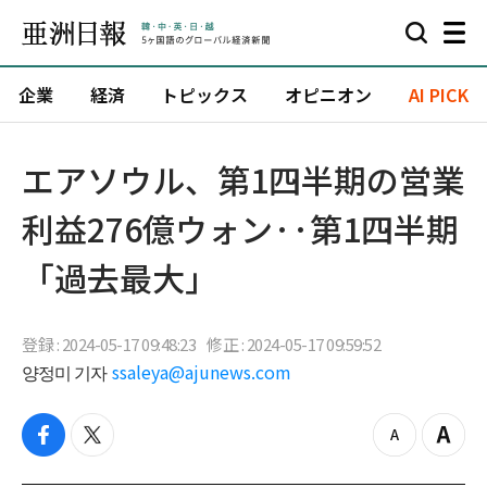
企業
経済
トピックス
オピニオン
AI PICK
エアソウル、第1四半期の営業
利益276億ウォン··第1四半期
「過去最大」
登録 : 2024-05-17 09:48:23
修正 : 2024-05-17 09:59:52
양정미 기자
ssaleya@ajunews.com
f
t
z
Z
a
w
o
o
c
i
o
o