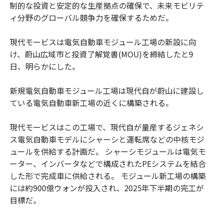
制的な投資と安定的な生産拠点の確保で、未来モビリテ
ィ分野のグローバル競争力を確保するためだ。
現代モービスは電気自動車モジュール工場の新設に向
け、蔚山広域市と投資了解覚書(MOU)を締結したと9
日、明らかにした。
新規電気自動車モジュール工場は現代自が蔚山に建設し
ている電気自動車新工場の近くに構築される。
現代モービスはこの工場で、現代自が量産するジェネシ
ス電気自動車モデルにシャーシと運転席などの中核モジ
ュールを供給する計画だ。 シャーシモジュールは電気モ
ーター、インバータなどで構成されたPEシステムを結合
した形で完成車に供給される。 モジュール新工場の構築
には約900億ウォンが投入され、2025年下半期の完工が
目標だ。