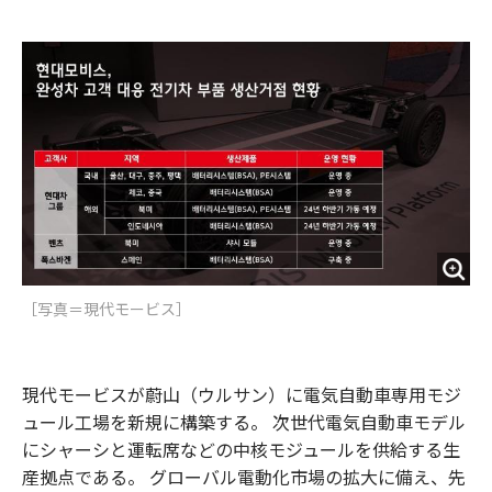
e
t
m
m
b
t
o
i
o
e
u
n
o
r
t
k
［写真＝現代モービス］
現代モービスが蔚山（ウルサン）に電気自動車専用モジ
ュール工場を新規に構築する。 次世代電気自動車モデル
にシャーシと運転席などの中核モジュールを供給する生
産拠点である。 グローバル電動化市場の拡大に備え、先