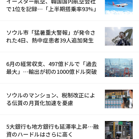
イースター航空、韓国国内航空会社
で1位を記録…「上半期搭乗率93%」
ソウル市「猛暑重大警報」が発令さ
れた4日、熱中症患者39人追加発生
6月の経常収支、497億ドルで「過去
最大」…輸出が初の1000億ドル突破
ソウルのマンション、税制改正によ
る伝貰の月貰化加速を憂慮
5大銀行も地方銀行も延滞率上昇…融
資のハードルはさらに高く