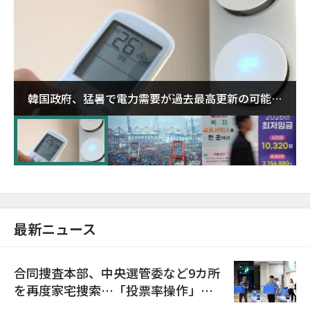
韓国政府、猛暑で電力需要が過去最高更新の可能性
に需給対応体制を点検
最新ニュース
合同捜査本部、中央選管委など9カ所
を再度家宅捜索…「投票率操作」の
資料を確保