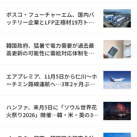
ポスコ・フューチャーエム、国内バ
ッテリー企業とLFP正極材19万トン
の供給契約を締結
韓国政府、猛暑で電力需要が過去最
高更新の可能性に需給対応体制を点
検
エアプレミア、11月5日から仁川〜ホ
ーチミン路線運航へ…3年2ヶ月ぶり
の再開
ハンファ、来月5日に「ソウル世界花
火祭り2026」開催…韓・米・英の3カ
国が参加