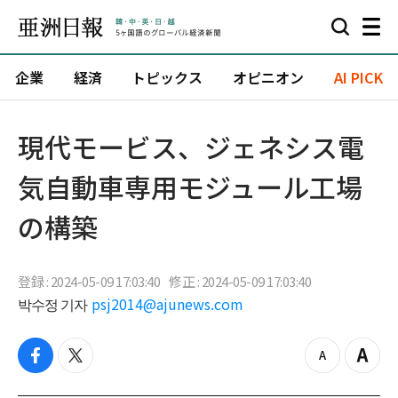
企業
経済
トピックス
オピニオン
AI PICK
現代モービス、ジェネシス電
気自動車専用モジュール工場
の構築
登録 : 2024-05-09 17:03:40
修正 : 2024-05-09 17:03:40
박수정 기자
psj2014@ajunews.com
f
t
z
Z
a
w
o
o
c
i
o
o