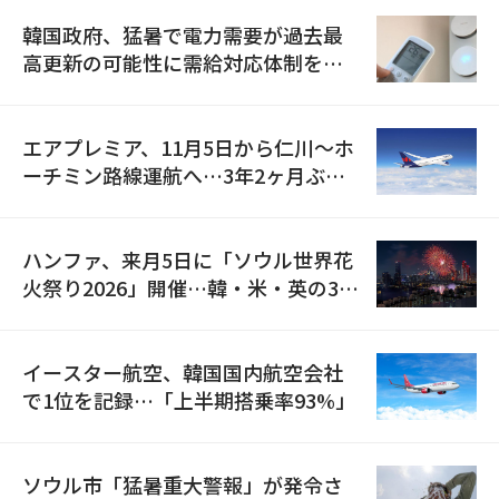
韓国政府、猛暑で電力需要が過去最
高更新の可能性に需給対応体制を点
検
エアプレミア、11月5日から仁川〜ホ
ーチミン路線運航へ…3年2ヶ月ぶり
の再開
ハンファ、来月5日に「ソウル世界花
火祭り2026」開催…韓・米・英の3カ
国が参加
イースター航空、韓国国内航空会社
で1位を記録…「上半期搭乗率93%」
ソウル市「猛暑重大警報」が発令さ