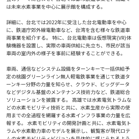
は未来水素事業を中心に展示館を構成する。
詳細に、台北では2022年に受注した台北電動車を中心
に、鉄道庁郊外線電動車など、台湾を含む様々な鉄道車
両事業を紹介する。 特に、台北電動車は仮想現実(VR)体
験機器を設置し、実際の車両供給に先立ち、市民が該当
車両の室内外の様子を事前に経験することができる。
車両、通信などシステム設備をターンキーで一括供給予
定の桃園グリーンライン無人軽電鉄事業を通じて鉄道タ
ーンキー分野の力量を知らせ、クラウド、ビッグデータ
などデジタル基盤のメンテナンス技術力など、鉄道総合
ソリューションを披露する。 高雄では水素電気トラムな
どの水素モビリティ技術と共に、水素生産から実際の使
用までの全過程を網羅する水素インフラ事業の力量を広
報する。 水素モビリティの開発計画と共に、水素電気ト
ラムや水素動力車のモデルを展示し、観覧客が現代ロテ
ムの水素モビリティビジョンを具体的に感じられるよう