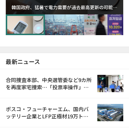
韓国政府、猛暑で電力需要が過去最高更新の可能性
に需給対応体制を点検
最新ニュース
合同捜査本部、中央選管委など9カ所
を再度家宅捜索…「投票率操作」の
資料を確保
ポスコ・フューチャーエム、国内バ
ッテリー企業とLFP正極材19万トン
の供給契約を締結