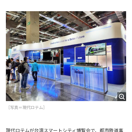
e
t
m
m
b
t
o
i
o
e
u
n
o
r
t
k
［写真＝現代ロテム］
現代ロテムが台湾スマートシティ博覧会で、都市鉄道事