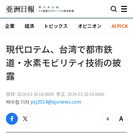
企業
経済
トピックス
オピニオン
AI PICK
現代ロテム、台湾で都市鉄
道・水素モビリティ技術の披
露
登録 : 2024-03-20 16:34:06
修正 : 2024-03-20 16:34:06
박수정 기자
psj2014@ajunews.com
f
t
z
Z
a
w
o
o
c
i
o
o